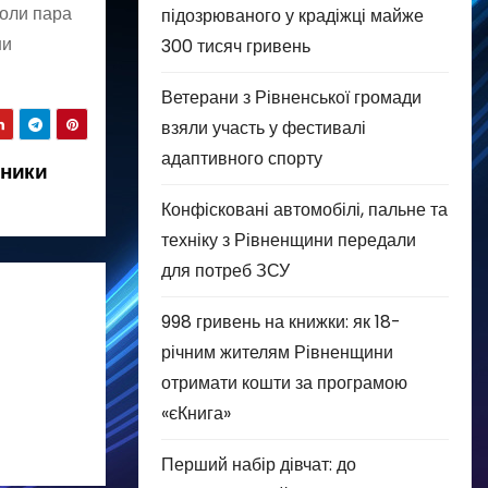
коли пара
підозрюваного у крадіжці майже
ни
300 тисяч гривень
Ветерани з Рівненської громади
взяли участь у фестивалі
адаптивного спорту
ьники
Конфісковані автомобілі, пальне та
техніку з Рівненщини передали
для потреб ЗСУ
998 гривень на книжки: як 18-
річним жителям Рівненщини
отримати кошти за програмою
«єКнига»
Перший набір дівчат: до