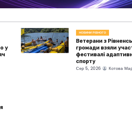
НОВИНИ РІВНОГО
Ветерани з Рівненсь
о у
громади взяли учас
яч
фестивалі адаптив
спорту
Сер 5, 2026
Котова Мар
я