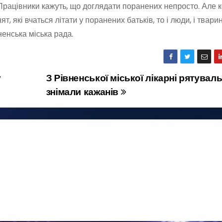
 Працівники кажуть, що доглядати поранених непросто. Але 
, які вчаться літати у поранених батьків, то і люди, і твари
енська міська рада.
у
З Рівненської міської лікарні рятувал
знімали кажанів