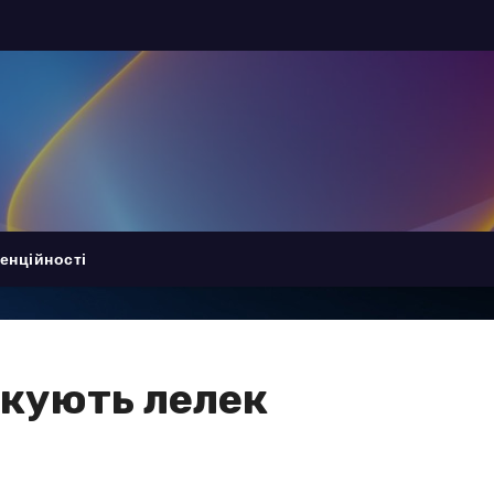
енційності
ікують лелек