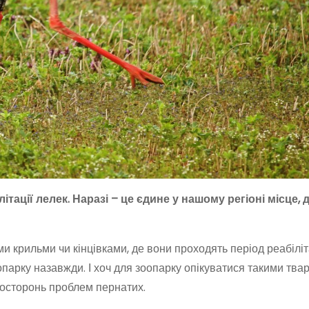
ітації лелек. Наразі – це єдине у нашому регіоні місце,
 крильми чи кінцівками, де вони проходять період реабіліта
оопарку назавжди. І хоч для зоопарку опікуватися такими тв
 осторонь проблем пернатих.