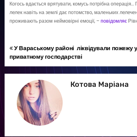
Когось вдається врятувати, комусь потрібна операція…
лелек навіть на землі дає потомство, маленьких лелеченят
проживають разом неймовірні емоції, –
повідомляє
Рівн
У Вараському районі ліквідували пожежу 
Н
приватному господарстві
а
в
Котова Маріана
і
г
а
ц