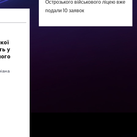
Острозького військового ліцею вже
подали 10 заявок
кої
ть у
ного
іана