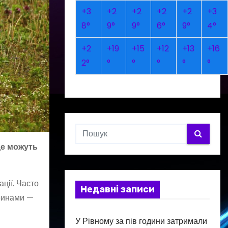
+
3
+
2
+
2
+
2
+
2
+
3
8°
9°
9°
6°
9°
4°
+
2
+
19
+
15
+
12
+
13
+
16
2°
°
°
°
°
°
 де можуть
ції. Часто
Недавні записи
аринами —
У Рівному за пів години затримали