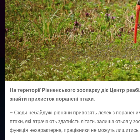
На території Рівненського зоопарку діє Центр реабіл
знайти прихисток поранені птахи.
– Сюди небайдужі рівняни привозять лелек з пораненими
птахи, які втрачають здатність літати, залишаються у з
функція нехарактерна, працівники не можуть лишитись