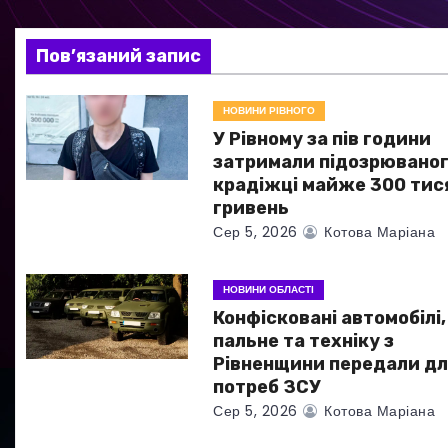
і
я
Пов’язаний запис
з
НОВИНИ РІВНОГО
а
У Рівному за пів години
затримали підозрюваног
п
крадіжці майже 300 тис
гривень
и
Сер 5, 2026
Котова Маріана
с
НОВИНИ ОБЛАСТІ
і
Конфісковані автомобілі,
в
пальне та техніку з
Рівненщини передали дл
потреб ЗСУ
Сер 5, 2026
Котова Маріана