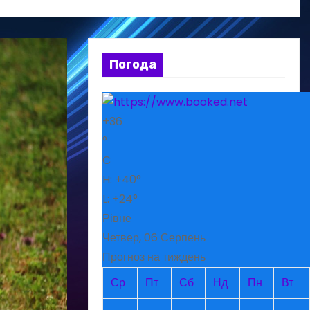
Погода
+
36
°
C
H:
+
40°
L:
+
24°
Рівне
Четвер, 06 Серпень
Прогноз на тиждень
Ср
Пт
Сб
Нд
Пн
Вт