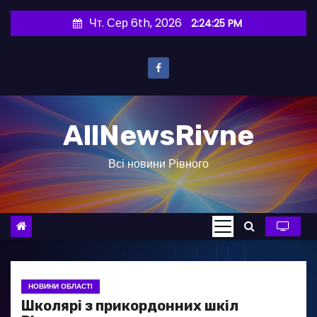
П
Чт. Сер 6th, 2026
2:24:26 PM
е
р
е
й
т
AllNewsRivne
и
д
Всі новини Рівного
о
в
м
і
с
т
у
НОВИНИ ОБЛАСТІ
Школярі з прикордонних шкіл