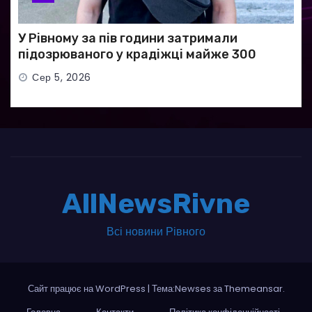
У Рівному за пів години затримали
підозрюваного у крадіжці майже 300
тисяч гривень
Сер 5, 2026
AllNewsRivne
Всі новини Рівного
Сайт працює на WordPress
|
Тема:Newses за
Themeansar
.