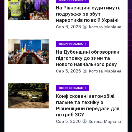
п
На Рівненщині судитимуть
и
подружжя за збут
наркотиків по всій Україні
с
Сер 6, 2026
Котова Маріана
і
НОВИНИ ОБЛАСТІ
в
На Дубенщині обговорили
підготовку до зими та
нового навчального року
Сер 6, 2026
Котова Маріана
НОВИНИ ОБЛАСТІ
Конфісковані автомобілі,
пальне та техніку з
Рівненщини передали для
потреб ЗСУ
Сер 5, 2026
Котова Маріана