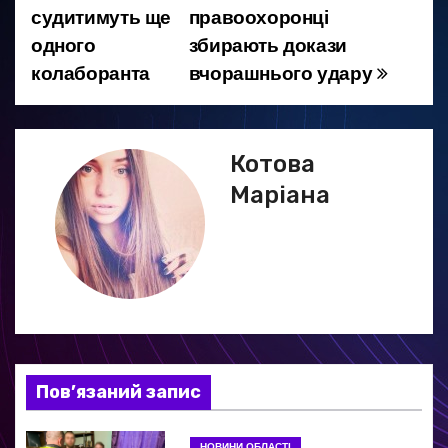
судитимуть ще
правоохоронці
а
одного
збирають докази
колаборанта
вчорашнього удару
в
і
г
Котова
Маріана
а
ц
і
я
з
Пов’язаний запис
а
НОВИНИ ОБЛАСТІ