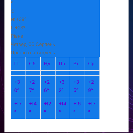
°
C
H:
+
39°
L:
+
23°
Рівне
Четвер, 06 Серпень
Прогноз на тиждень
Пт
Сб
Нд
Пн
Вт
Ср
+
3
+
2
+
2
+
3
+
3
+
2
0°
7°
6°
2°
5°
9°
+
17
+
14
+
12
+
14
+
16
+
17
°
°
°
°
°
°