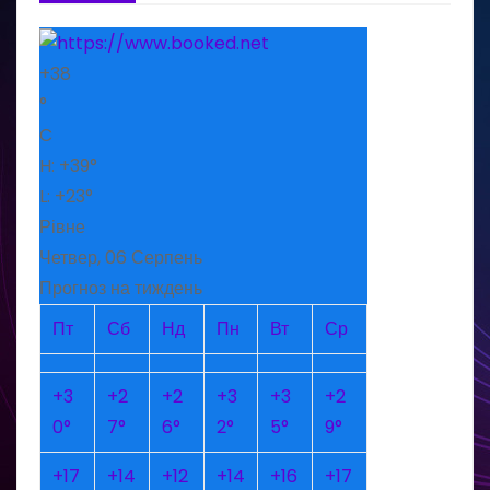
+
38
°
C
H:
+
39°
L:
+
23°
Рівне
Четвер, 06 Серпень
Прогноз на тиждень
Пт
Сб
Нд
Пн
Вт
Ср
+
3
+
2
+
2
+
3
+
3
+
2
0°
7°
6°
2°
5°
9°
+
17
+
14
+
12
+
14
+
16
+
17