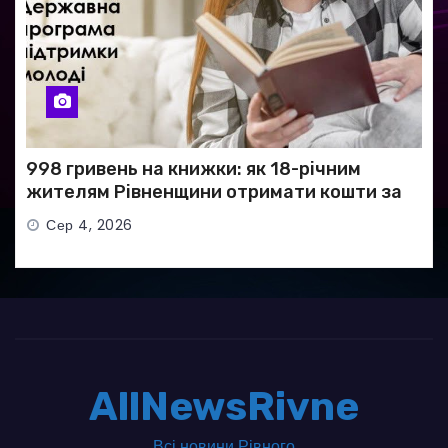
998 гривень на книжки: як 18-річним
жителям Рівненщини отримати кошти за
програмою «єКнига»
Сер 4, 2026
AllNewsRivne
Всі новини Рівного