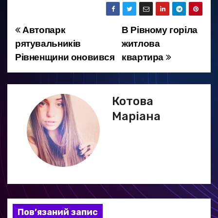
Автопарк
В Рівному горіла
Н
рятувальників
житлова
а
Рівненщини оновився
квартира
в
і
Котова
г
Маріана
а
ц
і
я
Пов’язаний запис
з