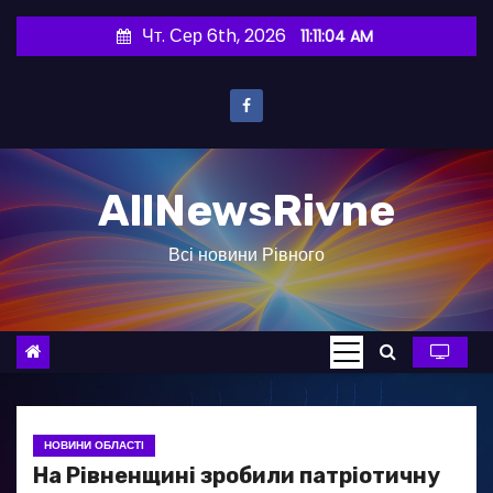
П
Чт. Сер 6th, 2026
11:11:05 AM
е
р
е
й
т
AllNewsRivne
и
д
Всі новини Рівного
о
в
м
і
с
т
у
НОВИНИ ОБЛАСТІ
На Рівненщині зробили патріотичну