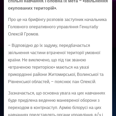
спільні навчання. Головна їх мета – «звільнення
окупованих територій».
Про це на брифінгу розповів заступник начальника
Головного оперативного управління Генштабу
Олексій Громов.
– Відповідно до їх задуму, передбачається
звільнення частини втраченої території умовної
країни. Не виключено, що під так званою
«втраченою територією» маються на увазі
прикордонні райони Житомирської, Волинської та
Рівненської областей, – пояснює пан Олексій.
Зазначається, що основна увага на цих навчаннях
буде приділена веденню маневреної оборони з
переходом в контрнаступ. Армію білорусі на цих
навчаннях представлять органи управління, в/ч і