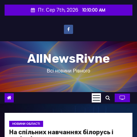
П
Пт. Сер 7th, 2026
10:10:01 AM
е
р
е
й
т
AllNewsRivne
и
д
Всі новини Рівного
о
в
м
і
с
т
у
НОВИНИ ОБЛАСТІ
На спільних навчаннях білорусь і