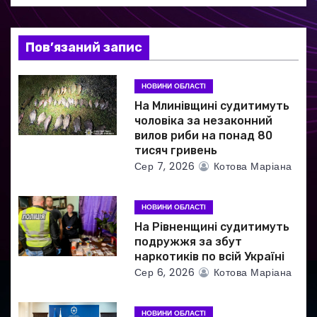
я
з
Пов’язаний запис
а
НОВИНИ ОБЛАСТІ
п
На Млинівщині судитимуть
и
чоловіка за незаконний
вилов риби на понад 80
с
тисяч гривень
Сер 7, 2026
Котова Маріана
і
в
НОВИНИ ОБЛАСТІ
На Рівненщині судитимуть
подружжя за збут
наркотиків по всій Україні
Сер 6, 2026
Котова Маріана
НОВИНИ ОБЛАСТІ