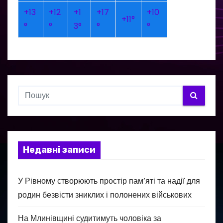
+
13
+
12
+
1
+
17
+
10
+
11°
°
°
3°
°
°
Недавні записи
У Рівному створюють простір пам’яті та надії для
родин безвісти зниклих і полонених військових
На Млинівщині судитимуть чоловіка за