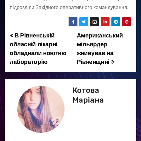
підрозділи Західного оперативного командування.
В Рівненській
Американський
Н
обласній лікарні
мільярдер
а
обладнали новітню
жнивував на
лабораторію
Рівненщині
в
і
г
Котова
Маріана
а
ц
і