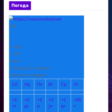
Погода
+
29
°
C
H:
+
30°
L:
+
16°
Рівне
П’ятниця, 07 Серпень
Прогноз на тиждень
Сб
Нд
Пн
Вт
Ср
Чт
+
2
+
2
+
3
+
3
+
2
+
25
7°
6°
1°
2°
5°
°