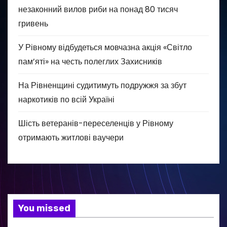
незаконний вилов риби на понад 80 тисяч
гривень
У Рівному відбудеться мовчазна акція «Світло
пам’яті» на честь полеглих Захисників
На Рівненщині судитимуть подружжя за збут
наркотиків по всій Україні
Шість ветеранів-переселенців у Рівному
отримають житлові ваучери
You missed