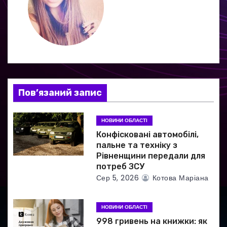
ц
і
я
з
Пов’язаний запис
а
НОВИНИ ОБЛАСТІ
п
Конфісковані автомобілі,
и
пальне та техніку з
Рівненщини передали для
с
потреб ЗСУ
Сер 5, 2026
Котова Маріана
і
в
НОВИНИ ОБЛАСТІ
998 гривень на книжки: як