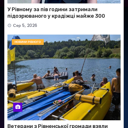
У Рівному за пів години затримали
підозрюваного у крадіжці майже 300
тисяч гривень
Сер 5, 2026
НОВИНИ РІВНОГО
Ветерани з Рівненської громади взяли