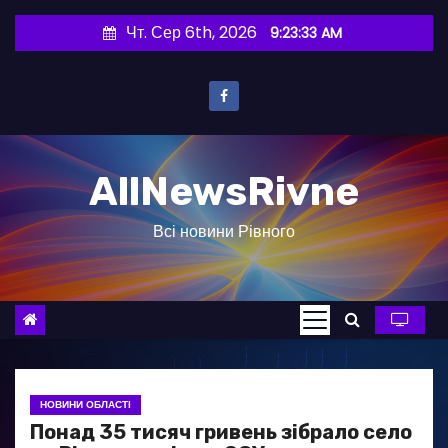
П
Чт. Сер 6th, 2026
9:23:34 AM
е
р
е
й
т
AllNewsRivne
и
д
Всі новини Рівного
о
в
м
і
с
т
у
НОВИНИ ОБЛАСТІ
Понад 35 тисяч гривень зібрало село