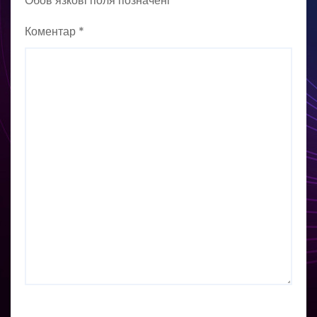
Обов’язкові поля позначені
*
Коментар
*