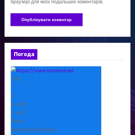
браузері для моїх подальших коментарів.
Погода
+
36
°
C
H:
+
39°
L:
+
24°
Рівне
Четвер, 06 Серпень