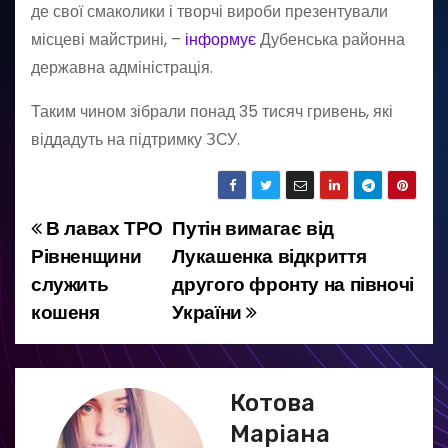
де свої смаколики і творчі вироби презентували
місцеві майстрині, –
інформує
Дубенська районна
державна адміністрація.
Таким чином зібрали понад 35 тисяч гривень, які
віддадуть на підтримку ЗСУ.
В лавах ТРО
Путін вимагає від
Н
Рівненщини
Лукашенка відкриття
а
служить
другого фронту на півночі
кошеня
України
в
і
г
Котова
Маріана
а