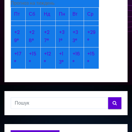
Прогноз на тиждень
Пт
Сб
Нд
Пн
Вт
Ср
+
2
+
2
+
2
+
3
+
3
+
29
9°
8°
7°
1°
3°
°
+
17
+
15
+
12
+
1
+
16
+
15
°
°
°
3°
°
°