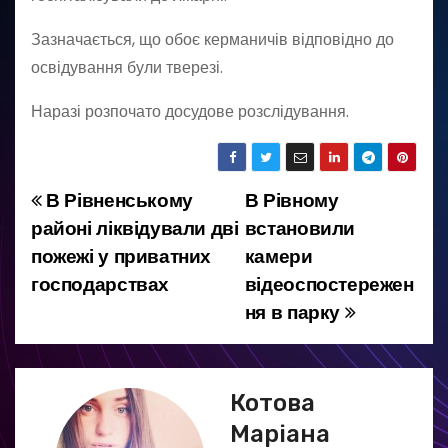
Зазначається, що обоє керманичів відповідно до
освідування були тверезі.
Наразі розпочато досудове розслідування.
В Рівненському
В Рівному
Н
районі ліквідували дві
встановили
а
пожежі у приватних
камери
господарствах
відеоспостережен
в
ня в парку
і
г
Котова
а
Маріана