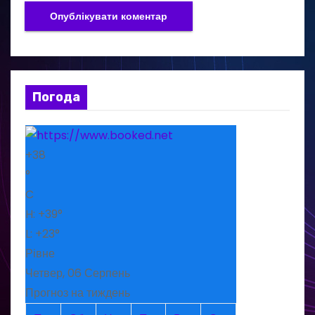
Погода
+
38
°
C
H:
+
39°
L:
+
23°
Рівне
Четвер, 06 Серпень
Прогноз на тиждень