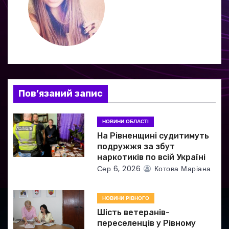
ц
і
я
з
а
Пов’язаний запис
п
НОВИНИ ОБЛАСТІ
и
На Рівненщині судитимуть
подружжя за збут
с
наркотиків по всій Україні
Сер 6, 2026
Котова Маріана
і
в
НОВИНИ РІВНОГО
Шість ветеранів-
переселенців у Рівному