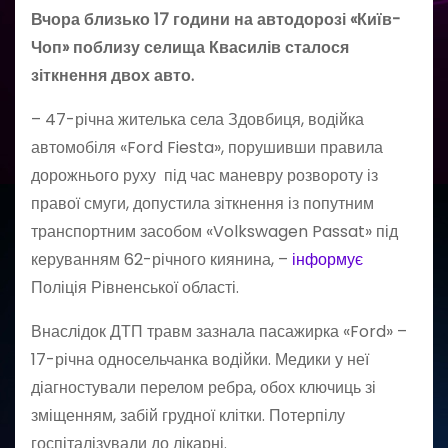
Вчора близько 17 години на автодорозі «Київ-
Чоп» поблизу селища Квасилів
сталося
зіткнення двох авто.
– 47-річна жителька села Здовбиця, водійка
автомобіля «Ford Fiesta», порушивши правила
дорожнього руху під час маневру розвороту із
правої смуги, допустила зіткнення із попутним
транспортним засобом «Volkswagen Passat» під
керуванням 62-річного киянина, –
інформує
Поліція Рівненської області.
Внаслідок ДТП травм зазнала пасажирка «Ford» –
17-річна односельчанка водійки. Медики у неї
діагностували перелом ребра, обох ключиць зі
зміщенням, забій грудної клітки. Потерпілу
госпіталізували до лікарні.