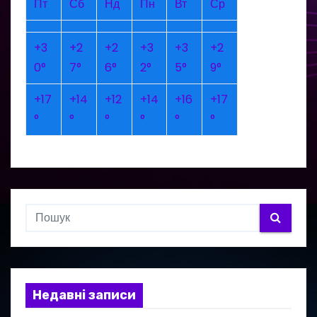
Пт
Сб
Нд
Пн
Вт
Ср
+
3
+
2
+
2
+
3
+
3
+
2
0°
7°
6°
2°
5°
9°
+
17
+
14
+
12
+
14
+
16
+
17
°
°
°
°
°
°
Недавні записи