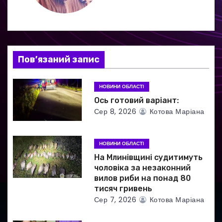
я
з
а
Пов’язаний запис
п
и
НОВИНИ ОБЛАСТІ
Ось готовий варіант:
с
Сер 8, 2026
Котова Маріана
і
в
НОВИНИ ОБЛАСТІ
На Млинівщині судитимуть
чоловіка за незаконний
вилов риби на понад 80
тисяч гривень
Сер 7, 2026
Котова Маріана