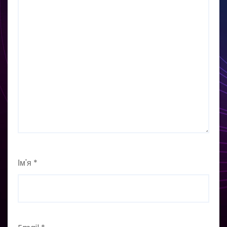
Ім'я
*