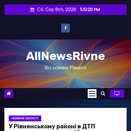
П
Сб. Сер 8th, 2026
5:51:21 PM
е
р
е
й
т
AllNewsRivne
и
д
Всі новини Рівного
о
в
м
і
с
т
у
НОВИНИ ОБЛАСТІ
У Рівненському районі в ДТП