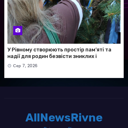
У Рівному створюють простір пам’яті та
надії для родин безвісти зниклих і
полонених військових
Сер 7, 2026
AllNewsRivne