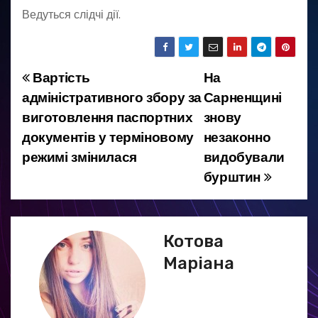
Ведуться слідчі дії.
Вартість
На
Н
адміністративного збору за
Сарненщині
а
виготовлення паспортних
знову
документів у терміновому
незаконно
в
режимі змінилася
видобували
і
бурштин
г
а
Котова
ц
Маріана
і