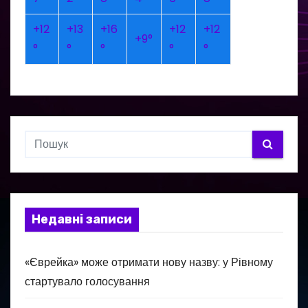
+
12
+
13
+
16
+
12
+
12
+
9°
°
°
°
°
°
Недавні записи
«Єврейка» може отримати нову назву: у Рівному
стартувало голосування