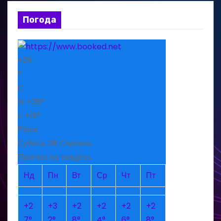
Погода
+
25
°
C
H:
+
26°
L:
+
15°
Рівне
Субота, 08 Серпень
Прогноз на тиждень
Нд
Пн
Вт
Ср
Чт
Пт
+
2
+
3
+
2
+
2
+
2
+
2
7°
2°
8°
4°
6°
8°