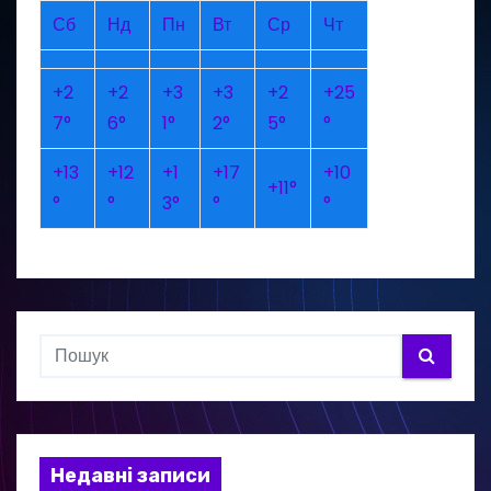
Сб
Нд
Пн
Вт
Ср
Чт
+
2
+
2
+
3
+
3
+
2
+
25
7°
6°
1°
2°
5°
°
+
13
+
12
+
1
+
17
+
10
+
11°
°
°
3°
°
°
Недавні записи