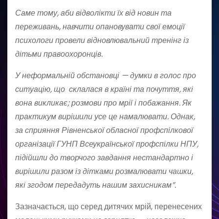
Саме тому, аби відволікти їх від новин та
переживань, навчити опановувати свої емоції
психологи провели відновлювальний тренінг із
дітьми правоохоронців.
У неформальній обстановці — думки в голос про
ситуацію, що склалася в країні та почуття, які
вона викликає; розмови про мрії і побажання. Як
практикум вирішили усе це намалювати. Однак,
за сприяння Рівненської обласної профспілкової
організації ГУНП Всеукраїнської профспілки НПУ,
підійшли до творчого завдання нестандартно і
вирішили разом із дітками розмалювати чашки,
які згодом передадуть нашим захисникам”.
Зазначається, що серед дитячих мрій, перенесених