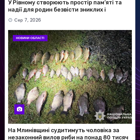
У Рівному створюють простір пам’яті та
надії для родин безвісти зниклих і
полонених військових
Сер 7, 2026
НОВИНИ ОБЛАСТІ
На Млинівщині судитимуть чоловіка за
незаконний вилов риби на понад 80 тисяч