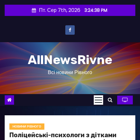
П
Пт. Сер 7th, 2026
3:24:39 PM
е
р
е
й
т
AllNewsRivne
и
д
Всі новини Рівного
о
в
м
і
с
т
у
НОВИНИ РІВНОГО
Поліцейські-психологи з дітками