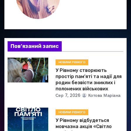
і
я
з
а
Пов’язаний запис
п
НОВИНИ РІВНОГО
и
У Рівному створюють
простір пам’яті та надії для
с
родин безвісти зниклих і
полонених військових
і
Сер 7, 2026
Котова Маріана
в
НОВИНИ РІВНОГО
У Рівному відбудеться
мовчазна акція «Світло