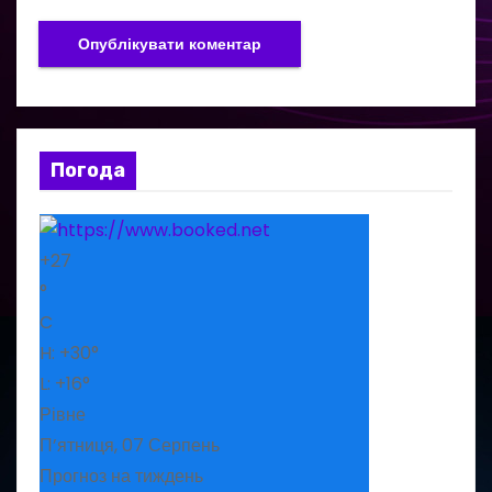
Погода
+
27
°
C
H:
+
30°
L:
+
16°
Рівне
П’ятниця, 07 Серпень
Прогноз на тиждень