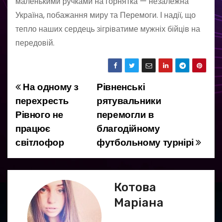
маленькими ручками на горнятка — незалежна
Україна, побажання миру та Перемоги. І надії, що
тепло наших сердець зігріватиме мужніх бійців на
передовій.
На одному з
Рівненські
Н
перехресть
рятувальники
а
Рівного не
перемогли в
працює
благодійному
в
світлофор
футбольному турнірі
і
г
Котова
а
Маріана
ц