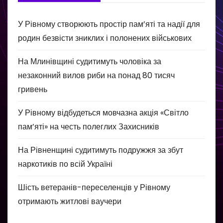
У Рівному створюють простір пам’яті та надії для
родин безвісти зниклих і полонених військових
На Млинівщині судитимуть чоловіка за
незаконний вилов риби на понад 80 тисяч
гривень
У Рівному відбудеться мовчазна акція «Світло
пам’яті» на честь полеглих Захисників
На Рівненщині судитимуть подружжя за збут
наркотиків по всій Україні
Шість ветеранів-переселенців у Рівному
отримають житлові ваучери