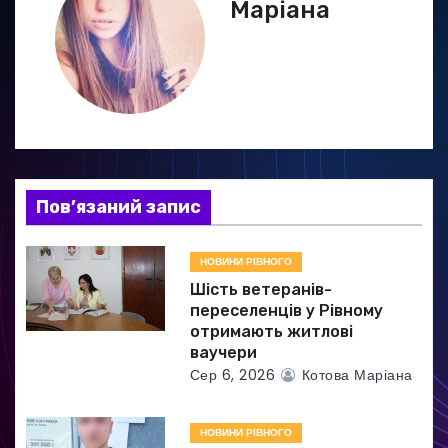
г
Маріана
а
ц
і
я
Пов’язаний запис
з
а
НОВИНИ РІВНОГО
Шість ветеранів-
п
переселенців у Рівному
отримають житлові
и
ваучери
Сер 6, 2026
Котова Маріана
с
і
НОВИНИ РІВНОГО