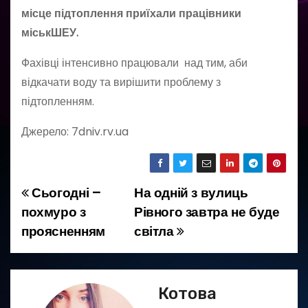
місце підтоплення приїхали працівники
міськШЕУ.
Фахівці інтенсивно працювали над тим, аби
відкачати воду та вирішити проблему з
підтопленням.
Джерело: 7dniv.rv.ua
Сьогодні –
На одній з вулиць
Н
похмуро з
Рівного завтра не буде
а
проясненням
світла
в
і
Котова