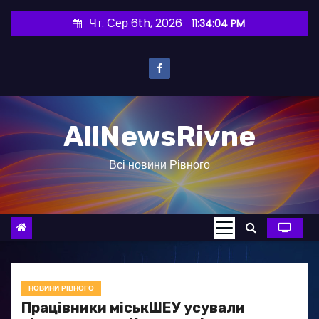
П
Чт. Сер 6th, 2026
11:34:05 PM
е
р
е
й
т
AllNewsRivne
и
д
Всі новини Рівного
о
в
м
і
с
т
у
НОВИНИ РІВНОГО
Працівники міськШЕУ усували