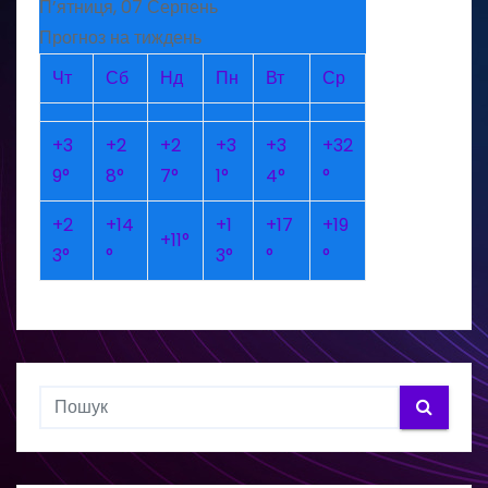
П’ятниця, 07 Серпень
Прогноз на тиждень
Чт
Сб
Нд
Пн
Вт
Ср
+
3
+
2
+
2
+
3
+
3
+
32
9°
8°
7°
1°
4°
°
+
2
+
14
+
1
+
17
+
19
+
11°
3°
°
3°
°
°