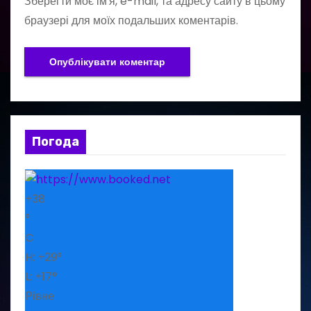
Зберегти моє ім'я, e-mail, та адресу сайту в цьому
браузері для моїх подальших коментарів.
Погода
+
38
°
C
H:
+
29°
L:
+
17°
Рівне