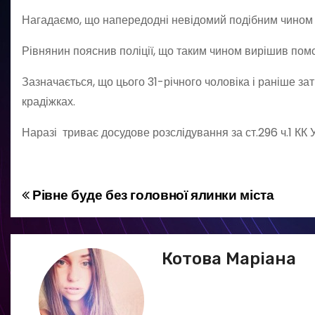
Нагадаємо, що напередодні невідомий подібним чином 
Рівнянин пояснив поліції, що таким чином вирішив помсти
Зазначається, що цього 31-річного чоловіка і раніше з
крадіжках.
Наразі триває досудове розслідування за ст.296 ч.1 КК У
Рівне буде без головної ялинки міста
Н
а
в
Котова Маріана
і