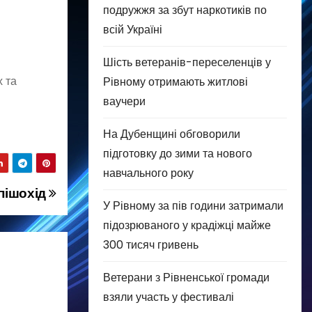
подружжя за збут наркотиків по
всій Україні
Шість ветеранів-переселенців у
х та
Рівному отримають житлові
ваучери
На Дубенщині обговорили
підготовку до зими та нового
навчального року
пішохід
У Рівному за пів години затримали
підозрюваного у крадіжці майже
300 тисяч гривень
Ветерани з Рівненської громади
взяли участь у фестивалі