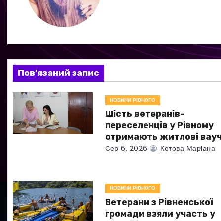
г
а
ц
і
Пов’язаний запис
я
НОВИНИ РІВНОГО
з
Шість ветеранів-
а
переселенців у Рівному
отримають житлові вау
п
Сер 6, 2026
Котова Маріана
и
с
НОВИНИ РІВНОГО
Ветерани з Рівненської
і
громади взяли участь у