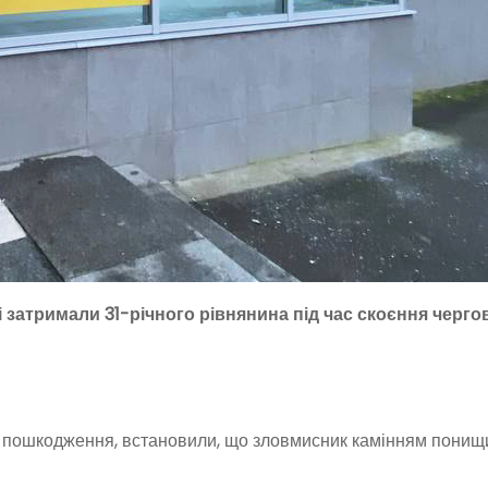
і затримали 31-річного рівнянина під час скоєння черго
и пошкодження, встановили, що зловмисник камінням понищ