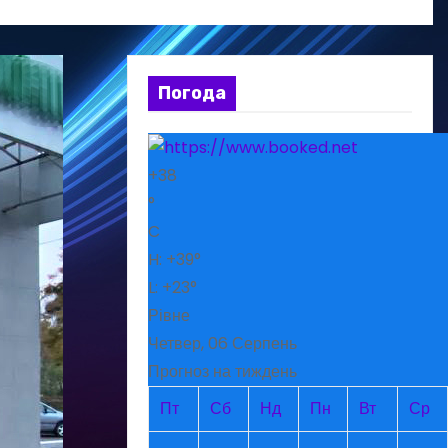
Погода
+
38
°
C
H:
+
39°
L:
+
23°
Рівне
Четвер, 06 Серпень
Прогноз на тиждень
Пт
Сб
Нд
Пн
Вт
Ср