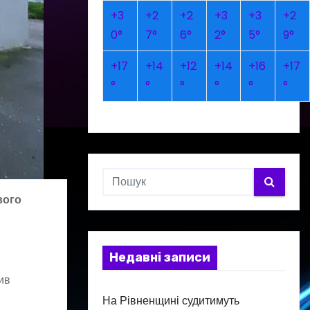
+
3
+
2
+
2
+
3
+
3
+
2
0°
7°
6°
2°
5°
9°
+
17
+
14
+
12
+
14
+
16
+
17
°
°
°
°
°
°
вого
Недавні записи
ив
На Рівненщині судитимуть