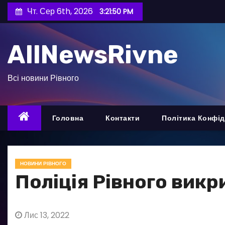
П
Чт. Сер 6th, 2026
3:21:52 PM
е
р
AllNewsRivne
е
й
т
Всі новини Рівного
и
д
о
Головна
Контакти
Політика Конфід
в
м
і
НОВИНИ РІВНОГО
с
Поліція Рівного викр
т
у
Лис 13, 2022