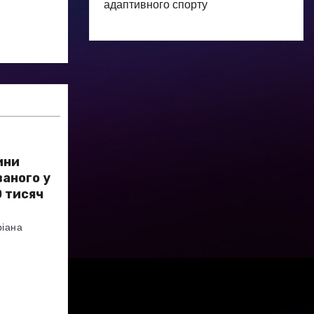
адаптивного спорту
ини
аного у
 тисяч
іана