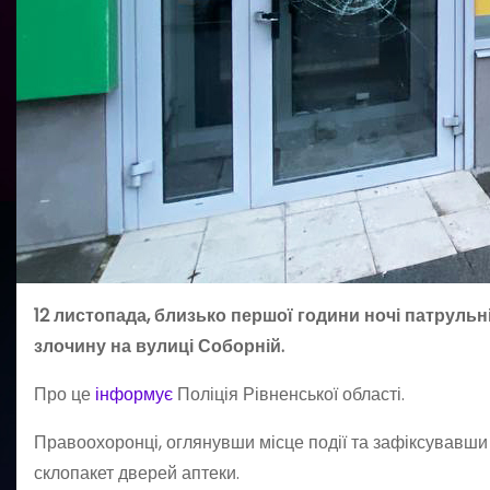
12 листопада, близько першої години ночі патрульн
злочину на вулиці Соборній.
Про це
інформує
Поліція Рівненської області.
Правоохоронці, оглянувши місце події та зафіксувавш
склопакет дверей аптеки.