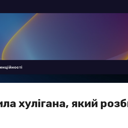
енційності
ила хулігана, який роз