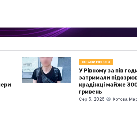
НОВИНИ РІВНОГО
У Рівному за пів год
затримали підозрюв
чери
крадіжці майже 300
гривень
Сер 5, 2026
Котова Мар