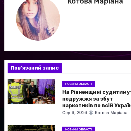
Котова Маріана
і
г
а
ц
і
я
Пов’язаний запис
з
НОВИНИ ОБЛАСТІ
а
На Рівненщині судитиму
подружжя за збут
п
наркотиків по всій Україн
Сер 6, 2026
Котова Маріана
и
с
НОВИНИ ОБЛАСТІ