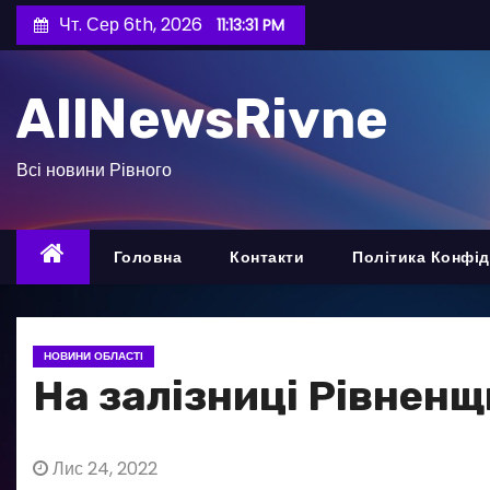
П
Чт. Сер 6th, 2026
11:13:32 PM
е
р
AllNewsRivne
е
й
т
Всі новини Рівного
и
д
о
Головна
Контакти
Політика Конфід
в
м
і
НОВИНИ ОБЛАСТІ
с
На залізниці Рівненщ
т
у
Лис 24, 2022