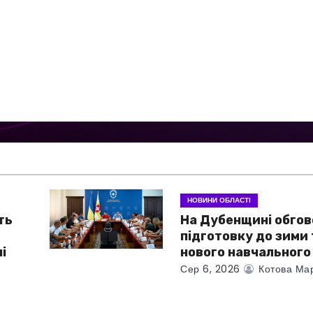
НОВИНИ ОБЛАСТІ
ть
На Дубенщині обго
підготовку до зими 
і
нового навчального
Сер 6, 2026
Котова Ма