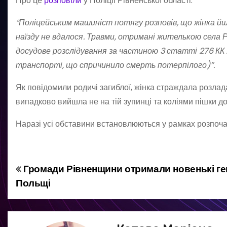
Про це
розповіли
у Поліції Рівненської області.
“️Поліцейським машиніст потягу розповів, що жінка й
наїзду не вдалося. Травми, отримані жителькою села 
досудове розслідування за частиною 3 статті 276 КК 
транспорті, що спричинило смерть потерпілого)”.
Як повідомили родичі загиблої, жінка страждала розлада
випадково вийшла не на тій зупинці та коліями пішки д
Наразі усі обставини встановлюються у рамках розпоч
Громади Рівненщини отримали новенькі ге
Н
Польщі
а
в