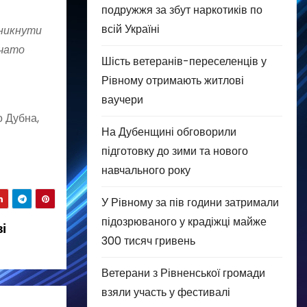
подружжя за збут наркотиків по
всій Україні
уникнути
очато
Шість ветеранів-переселенців у
Рівному отримають житлові
ваучери
о Дубна,
На Дубенщині обговорили
підготовку до зими та нового
навчального року
У Рівному за пів години затримали
підозрюваного у крадіжці майже
і
300 тисяч гривень
Ветерани з Рівненської громади
взяли участь у фестивалі