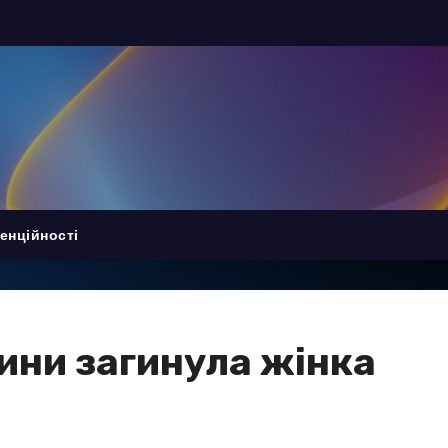
енційності
ини загинула жінка