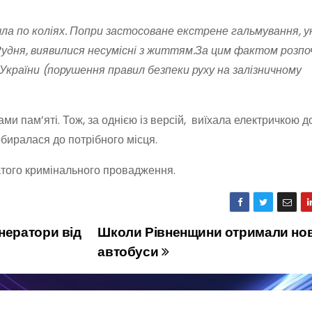
шла по коліях. Попри застосоване екстрене гальмування, 
Рудня, виявилися несумісні з життям.️За цим фактом розп
України (порушення правил безпеки руху на залізничному
ми пам’яті. Тож, за однією із версій, виїхала електричкою д
обиралася до потрібного місця.
атого кримінального провадження.
нератори від
Школи Рівненщини отримали нов
автобуси