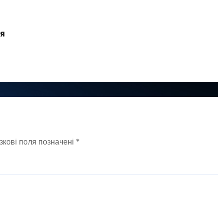
я
зкові поля позначені
*