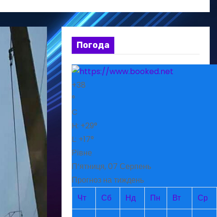
Погода
+
38
°
C
H:
+
29°
L:
+
17°
Рівне
П’ятниця, 07 Серпень
Прогноз на тиждень
Чт
Сб
Нд
Пн
Вт
Ср