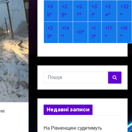
+
3
+
2
+
2
+
3
+
3
+
32
9°
8°
7°
1°
4°
°
+
2
+
14
+
1
+
17
+
19
+
11°
3°
°
3°
°
°
Недавні записи
не
На Рівненщині судитимуть