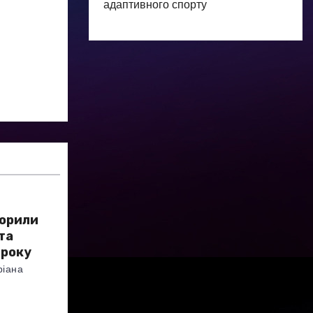
адаптивного спорту
ворили
та
 року
ріана