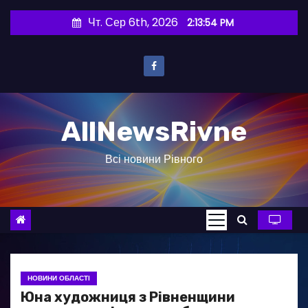
П
Чт. Сер 6th, 2026
2:13:55 PM
е
р
е
й
т
AllNewsRivne
и
д
Всі новини Рівного
о
в
м
і
с
т
у
НОВИНИ ОБЛАСТІ
Юна художниця з Рівненщини