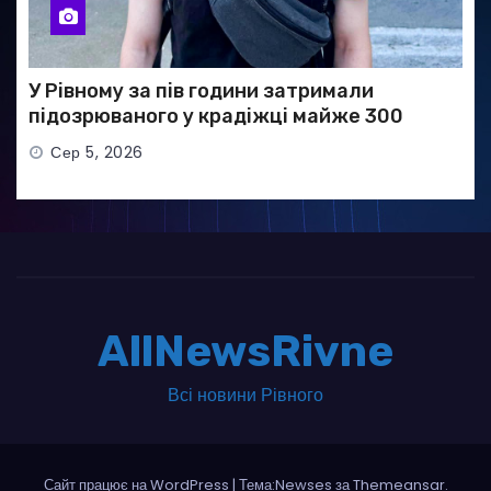
У Рівному за пів години затримали
підозрюваного у крадіжці майже 300
тисяч гривень
Сер 5, 2026
AllNewsRivne
Всі новини Рівного
Сайт працює на WordPress
|
Тема:Newses за
Themeansar
.