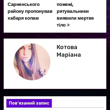
Сарненського
пожежі,
а
району пропонував
рятувальники
хабаря копам
виявили мертве
в
тіло
і
г
Котова
а
Маріана
ц
і
я
з
а
Пов’язаний запис