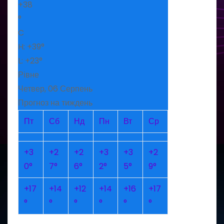
+
38
°
C
H:
+
39°
L:
+
23°
Рівне
Четвер, 06 Серпень
Прогноз на тиждень
Пт
Сб
Нд
Пн
Вт
Ср
+
3
+
2
+
2
+
3
+
3
+
2
0°
7°
6°
2°
5°
9°
+
17
+
14
+
12
+
14
+
16
+
17
°
°
°
°
°
°