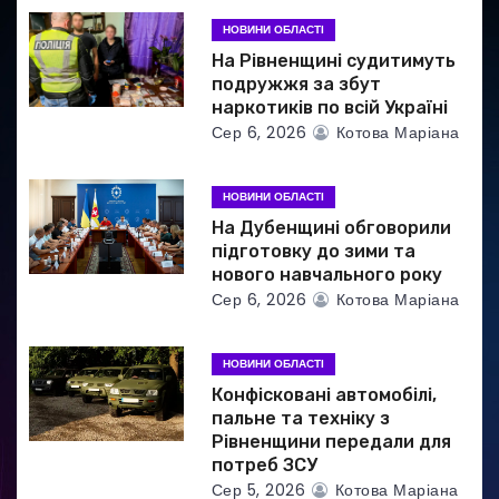
п
НОВИНИ ОБЛАСТІ
и
На Рівненщині судитимуть
подружжя за збут
с
наркотиків по всій Україні
Сер 6, 2026
Котова Маріана
і
в
НОВИНИ ОБЛАСТІ
На Дубенщині обговорили
підготовку до зими та
нового навчального року
Сер 6, 2026
Котова Маріана
НОВИНИ ОБЛАСТІ
Конфісковані автомобілі,
пальне та техніку з
Рівненщини передали для
потреб ЗСУ
Сер 5, 2026
Котова Маріана