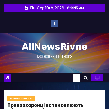
П
Пн. Сер 10th, 2026
6:29:16 AM
е
р
е
й
т
AllNewsRivne
и
д
Всі новини Рівного
о
в
м
і
с
т
у
НОВИНИ РІВНОГО
Правоохоронці встановлюють