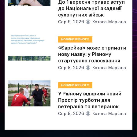
и
До 1 вересня триває вступ
до Національної академії
с
сухопутних військ
Сер 9, 2026
Котова Маріана
і
в
НОВИНИ РІВНОГО
«Єврейка» може отримати
нову назву: у Рівному
стартувало голосування
Сер 8, 2026
Котова Маріана
НОВИНИ РІВНОГО
У Рівному відкрили новий
Простір турботи для
ветеранів та ветеранок
Сер 8, 2026
Котова Маріана