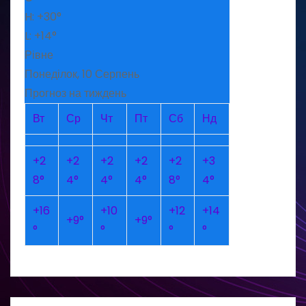
H:
+
30°
L:
+
14°
Рівне
Понеділок, 10 Серпень
Прогноз на тиждень
Вт
Ср
Чт
Пт
Сб
Нд
+
2
+
2
+
2
+
2
+
2
+
3
8°
4°
4°
4°
8°
4°
+
16
+
10
+
12
+
14
+
9°
+
9°
°
°
°
°