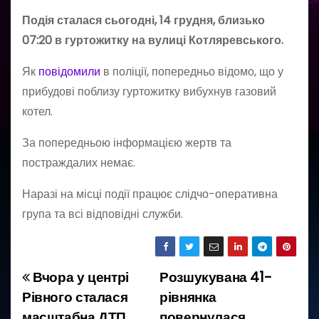
Подія сталася сьогодні, 14 грудня, близько
07:20 в гуртожитку на вулиці Котляревського.
Як
повідомили
в поліції, попередньо відомо, що у
прибудові поблизу гуртожитку вибухнув газовий
котел.
За попередньою інформацією жертв та
постраждалих немає.
Наразі на місці події працює слідчо-оперативна
група та всі відповідні служби.
Вчора у центрі
Розшукувана 41-
Н
Рівного сталася
рівнянка
а
масштабна ДТП
повернулася