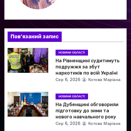
я
з
а
Пов’язаний запис
п
и
НОВИНИ ОБЛАСТІ
На Рівненщині судитимуть
с
подружжя за збут
наркотиків по всій Україні
і
Сер 6, 2026
Котова Маріана
в
НОВИНИ ОБЛАСТІ
На Дубенщині обговорили
підготовку до зими та
нового навчального року
Сер 6, 2026
Котова Маріана