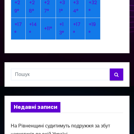
+
2
+
2
+
2
+
3
+
3
+
32
9°
8°
7°
1°
4°
°
+
17
+
14
+
1
+
17
+
19
+
11°
°
°
3°
°
°
Недавні записи
На Рівненщині судитимуть подружжя за збут