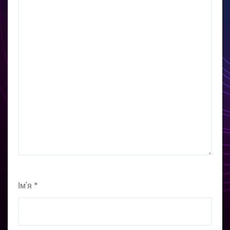
Ім'я
*