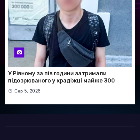
У Рівному за пів години затримали
підозрюваного у крадіжці майже 300
тисяч гривень
Сер 5, 2026