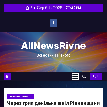
П
Чт. Сер 6th, 2026
7:11:43 PM
е
р
е
й
т
AllNewsRivne
и
д
Всі новини Рівного
о
в
м
і
с
т
у
НОВИНИ ОБЛАСТІ
Через грип декілька шкіл Рівненщини