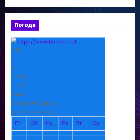
Погода
+
38
°
C
H:
+
39°
L:
+
23°
Рівне
Четвер, 06 Серпень
Прогноз на тиждень
Пт
Сб
Нд
Пн
Вт
Ср