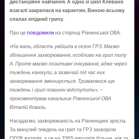
дистанційне навчання. А одна зі шкіл Клеваня
взагалі закрилася на карантин. Виною всьому
спалах епідемії грипу.
Про це
повідомили
на сторінці Рівненської ОВА.
«
На жаль, область увійшла в сезон ГРЗ. Маємо
збільшення захворювання, особливо на грип типу
А. Проте маємо позитивні очікування, адже через
тиждень канікули, а зазвичай під час них
захворювання зменшується. Тримаємося ще
тиждень і грип повинен відступити», –
прокоментував начальник Рівненської ОВА
Віталій Коваль.
Нагадаємо, захворюваність на Рівненщині зросла.
За минулий тиждень на грип та ГРЗ захворіли
12028 жителів, а це на 3265 випадків більше, ніж за