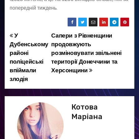
попередній тиждень.
У
Сапери з Рівненщини
Н
Дубенському
продовжують
а
районі
розміновувати звільнені
поліцейські
території Донеччини та
в
впіймали
Херсонщини
і
злодія
г
а
Котова
ц
Маріана
і