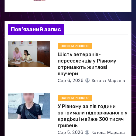
і
я
Пов’язаний запис
з
а
НОВИНИ РІВНОГО
Шість ветеранів-
п
переселенців у Рівному
отримають житлові
и
ваучери
Сер 6, 2026
Котова Маріана
с
і
НОВИНИ РІВНОГО
в
У Рівному за пів години
затримали підозрюваного у
крадіжці майже 300 тисяч
гривень
Сер 5, 2026
Котова Маріана