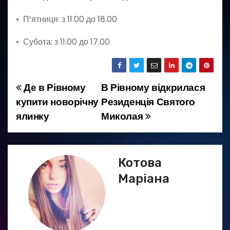
• П’ятниця: з 11.00 до 18.00
• Субота: з 11.00 до 17.00
Де в Рівному
В Рівному відкрилася
Н
купити новорічну
Резиденція Святого
а
ялинку
Миколая
в
і
Котова
г
Маріана
а
ц