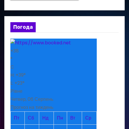
Погода
+
38
°
C
H:
+
39°
L:
+
23°
Рівне
Четвер, 06 Серпень
Прогноз на тиждень
Пт
Сб
Нд
Пн
Вт
Ср