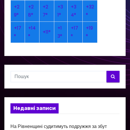
+
2
+
2
+
2
+
3
+
3
+
32
9°
8°
7°
1°
4°
°
+
17
+
14
+
1
+
17
+
19
+
11°
°
°
3°
°
°
Недавні записи
На Рівненщині судитимуть подружжя за збут