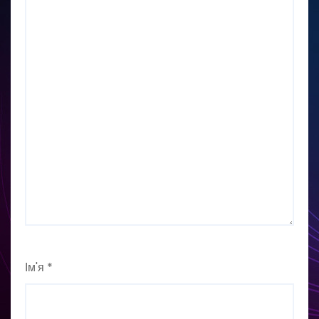
Ім'я
*