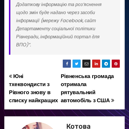
Додаткову інформацію та роз’яснення
щодо змін буде надано через засоби
інформації (мережу Facebook, сайт
Департаменту соціальної політики
Рівнеради, інформаційний портал для
ВПО)”.
Юні
Рівненська громада
Н
тхеквондисти з
отримала
а
Рівного знову в
рятувальний
списку найкращих
автомобіль з США
в
і
г
Котова