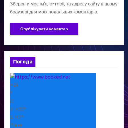
Зберегти моє ім'я, e-mail, та адресу сайту в цьому
браузері для моїх подальших коментарів.
Погода
+
29
°
C
H:
+
30°
L:
+
17°
Рівне