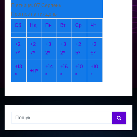
П’ятниця, 07 Серпень
Прогноз на тиждень
Сб
Нд
Пн
Вт
Ср
Чт
+
2
+
2
+
3
+
3
+
2
+
2
7°
7°
2°
2°
5°
6°
+
13
+
14
+
18
+
10
+
10
+
11°
°
°
°
°
°