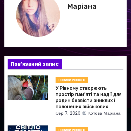
Маріана
а
ц
і
я
з
Пов’язаний запис
а
НОВИНИ РІВНОГО
п
У Рівному створюють
и
простір пам’яті та надії для
родин безвісти зниклих і
с
полонених військових
Сер 7, 2026
Котова Маріана
і
НОВИНИ РІВНОГО