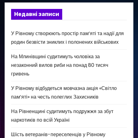
Недавні записи
У Рівному створюють простір пам’яті та надії для
родин безвісти зниклих і полонених військових
На Млинівщині судитимуть чоловіка за
незаконний вилов риби на понад 80 тисяч
гривень
У Рівному відбудеться мовчазна акція «Світло
пам’яті» на честь полеглих Захисників
На Рівненщині судитимуть подружжя за збут
наркотиків по всій Україні
Шість ветеранів-переселенців у Рівному