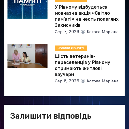
в
У Рівному відбудеться
мовчазна акція «Світло
пам’яті» на честь полеглих
Захисників
Сер 7, 2026
Котова Маріана
НОВИНИ РІВНОГО
Шість ветеранів-
переселенців у Рівному
отримають житлові
ваучери
Сер 6, 2026
Котова Маріана
Залишити відповідь