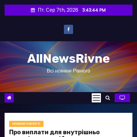
П
Пт. Сер 7th, 2026
3:43:45 PM
е
р
е
й
т
AllNewsRivne
и
д
Всі новини Рівного
о
в
м
і
с
т
у
НОВИНИ РІВНОГО
Про виплати для внутрішньо