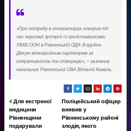
«Про потребу в генераторах говорив під
час чергової зустрічі із представниками
УВКБ ООН в Рівненській ОДА 8 грудня.
Дякую міжнародним партнерам за
оперативність та співпрацю», – зазначив
начальник Рівненської ОВА Віталій Коваль.
Для екстреної
Поліцейський офіцер
Н
медицини
виявив у
а
Рівненщини
Рівненському районі
подарували
злодія, якого
в