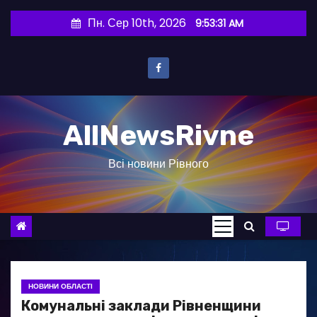
П
Пн. Сер 10th, 2026
9:53:32 AM
е
р
е
й
т
AllNewsRivne
и
д
Всі новини Рівного
о
в
м
і
с
т
у
НОВИНИ ОБЛАСТІ
Комунальні заклади Рівненщини