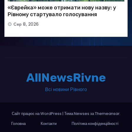
«Єврейка» може отримати нову назву: у
Рівному стартувало голосування
Сер 8, 2026
AllNewsRivne
Всі новини Рівного
Сайт працює на WordPress
|
Тема:Newses за
Themeansar
.
Головна
Контакти
Політика конфіденційності