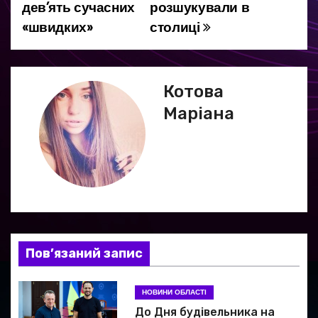
дев’ять сучасних
розшукували в
і
«швидких»
столиці
г
а
Котова
ц
Маріана
і
я
з
а
Пов’язаний запис
п
и
НОВИНИ ОБЛАСТІ
До Дня будівельника на