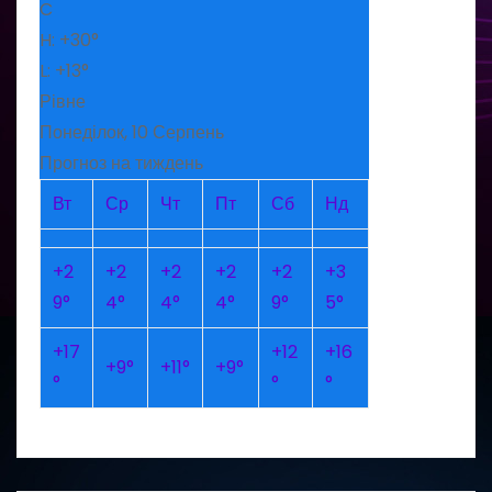
C
H:
+
30°
L:
+
13°
Рівне
Понеділок, 10 Серпень
Прогноз на тиждень
Вт
Ср
Чт
Пт
Сб
Нд
+
2
+
2
+
2
+
2
+
2
+
3
9°
4°
4°
4°
9°
5°
+
17
+
12
+
16
+
9°
+
11°
+
9°
°
°
°