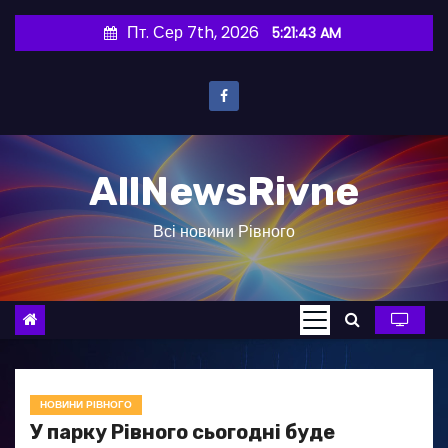
П
Пт. Сер 7th, 2026
5:21:44 AM
е
р
е
й
т
AllNewsRivne
и
д
Всі новини Рівного
о
в
м
і
с
т
у
НОВИНИ РІВНОГО
У парку Рівного сьогодні буде