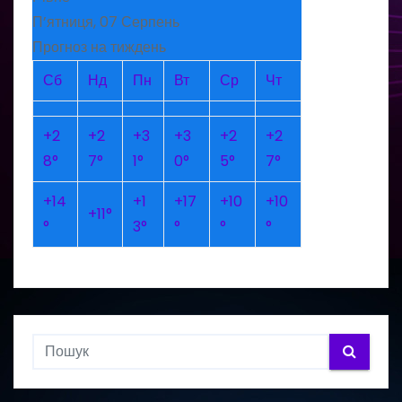
П’ятниця, 07 Серпень
Прогноз на тиждень
Сб
Нд
Пн
Вт
Ср
Чт
+
2
+
2
+
3
+
3
+
2
+
2
8°
7°
1°
0°
5°
7°
+
14
+
1
+
17
+
10
+
10
+
11°
°
3°
°
°
°