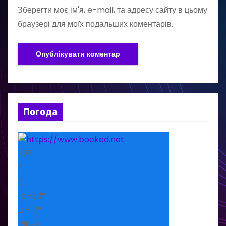
Зберегти моє ім'я, e-mail, та адресу сайту в цьому
браузері для моїх подальших коментарів.
Погода
+
25
°
C
H:
+
30°
L:
+
17°
Рівне