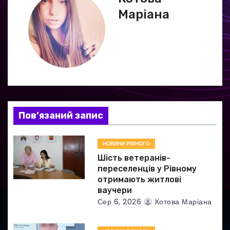
Маріана
і
я
з
а
п
Пов’язаний запис
и
НОВИНИ РІВНОГО
с
Шість ветеранів-
і
переселенців у Рівному
отримають житлові
в
ваучери
Сер 6, 2026
Котова Маріана