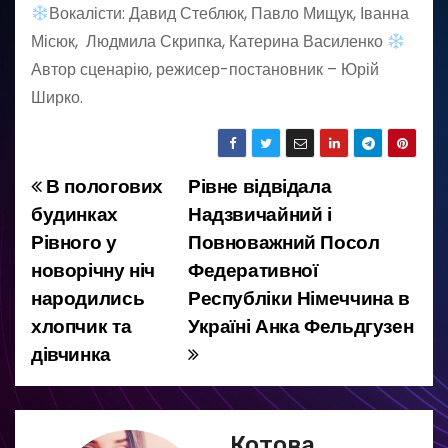
Вокалісти: Давид Стеблюк, Павло Мищук, Іванна
Місюк, Людмила Скрипка, Катерина Василенко
Автор сценарію, режисер-постановник – Юрій
Ширко.
В пологових
Рівне відвідала
Н
будинках
Надзвичайний і
а
Рівного у
Повноважний Посол
новорічну ніч
Федеративної
в
народились
Республіки Німеччина в
і
хлопчик та
Україні Анка Фельдгузен
дівчинка
г
а
ц
Котова