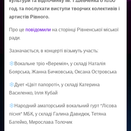
культури та відпочинку ім. Т.Шевченка о 16.00
год. та послухати виступи творчих колективів і
артистів Рівного.
Про це
повідомили
на сторінці Рівненської міської
ради.
Зазначається, в концерті візьмуть участь:
Вокальне тріо «Веремія», у складі Наталія
Боярська, Жанна Бичковська, Оксана Островська
Дует «Цвіт папороті», у складі Катерина
Василенко, Ілля Кубай
Народний аматорський вокальний гурт “Лісова
пісня” МБК, у складі Галина Давидюк, Тетяна
Батейко, Мирослава Толочик