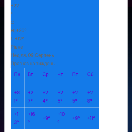
+
22
°
C
H:
+
26°
L:
+
12°
Рівне
Неділя, 09 Серпень
Прогноз на тиждень
Пн
Вт
Ср
Чт
Пт
Сб
+
3
+
2
+
2
+
2
+
2
+
2
1°
7°
4°
5°
5°
8°
+
1
+
16
+
10
+
9°
+
9°
+
11°
3°
°
°