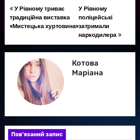
️У Рівному триває
У Рівному
Н
традиційна виставка
поліцейські
а
«Мистецька хуртовина»
затримали
наркодилера
в
і
г
Котова
Маріана
а
ц
і
я
з
Пов’язаний запис