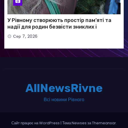
У Рівному створюють простір пам’яті та
надії для родин безвісти зниклих і
полонених військових
Сер 7, 2026
AllNewsRivne
Всі новини Рівного
Сайт працює на WordPress
|
Тема:Newses за
Themeansar
.