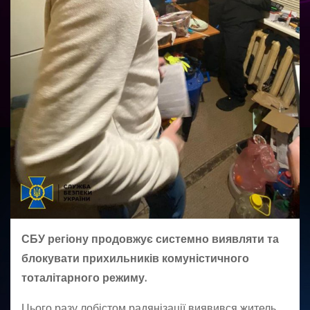
СБУ регіону продовжує системно виявляти та
блокувати прихильників комуністичного
тоталітарного режиму.
Цього разу лобістом радянізації виявився житель