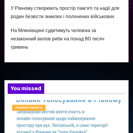
У Рівному створюють простір пам’яті та надії для
родин безвісти зниклих і полонених військових
На Млинівщині судитимуть чоловіка за
незаконний вилов риби на понад 80 тисяч
гривень
You missed
НОВИНИ РІВНОГО