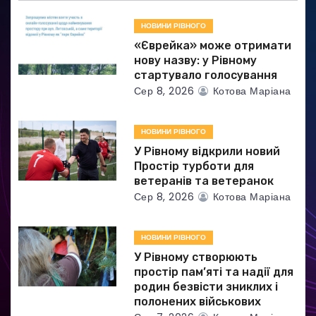
а
НОВИНИ РІВНОГО
п
«Єврейка» може отримати
и
нову назву: у Рівному
стартувало голосування
с
Сер 8, 2026
Котова Маріана
і
НОВИНИ РІВНОГО
в
У Рівному відкрили новий
Простір турботи для
ветеранів та ветеранок
Сер 8, 2026
Котова Маріана
НОВИНИ РІВНОГО
У Рівному створюють
простір пам’яті та надії для
родин безвісти зниклих і
полонених військових