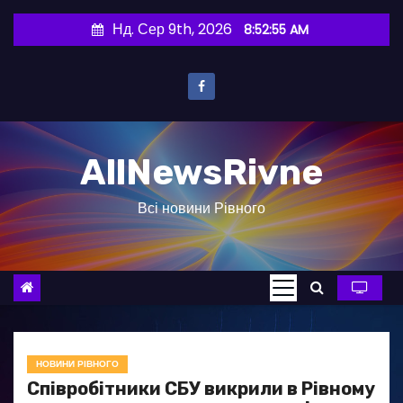
П
Нд. Сер 9th, 2026
8:52:57 AM
е
р
е
й
т
AllNewsRivne
и
д
Всі новини Рівного
о
в
м
і
с
т
у
НОВИНИ РІВНОГО
Співробітники СБУ викрили в Рівному