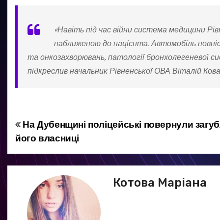
«Навіть під час війни система медицини Рі
наближеною до пацієнта. Автомобіль повні
та онкозахворювань, патології бронхолегеневої си
підкреслив начальник Рівненської ОВА Віталій Кова
На Дубенщині поліцейські повернули загу
Н
його власниці
а
в
Котова Маріана
і
г