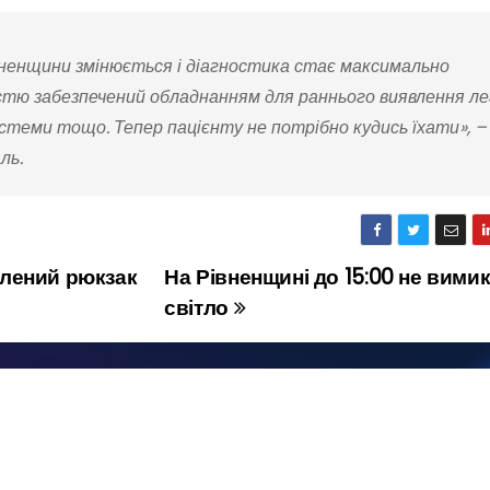
вненщини змінюється і діагностика стає максимально
стю забезпечений обладнанням для раннього виявлення л
стеми тощо. Тепер пацієнту не потрібно кудись їхати», –
ль.
блений рюкзак
На Рівненщині до 15:00 не вими
світло