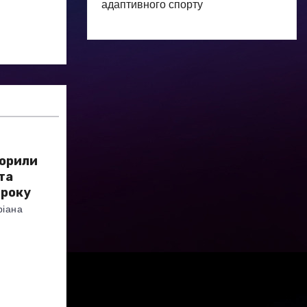
адаптивного спорту
ворили
та
 року
ріана