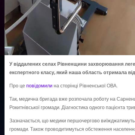
У віддалених селах Рівненщини захворювання ле
експертного класу, який наша область отримала ві
Про це
повідомили
на сторінці Рівненської ОВА.
Так, медична бригада вже розпочала роботу на Сарненщи
Рокитнівської громади. Діагностика одного пацієнта три
Зазначається, що медики першочергово виїжджатимуть н
громади. Також проводитимуться обстеження населення 