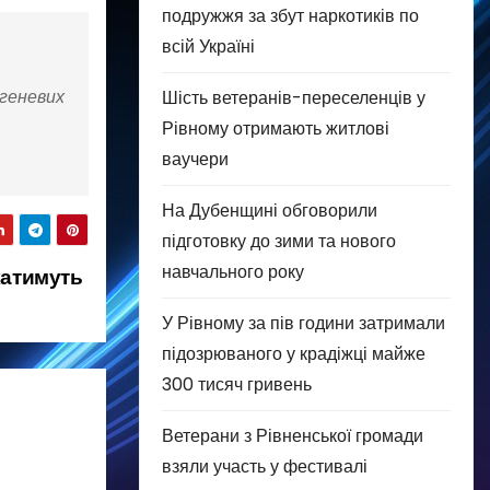
подружжя за збут наркотиків по
всій Україні
егеневих
Шість ветеранів-переселенців у
Рівному отримають житлові
ваучери
На Дубенщині обговорили
підготовку до зими та нового
навчального року
катимуть
У Рівному за пів години затримали
підозрюваного у крадіжці майже
300 тисяч гривень
Ветерани з Рівненської громади
взяли участь у фестивалі