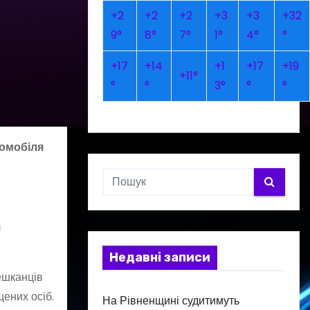
+
2
+
2
+
2
+
3
+
3
+
32
9°
8°
7°
1°
4°
°
+
17
+
14
+
1
+
17
+
19
+
11°
°
°
3°
°
°
омобіля
л
Недавні записи
ешканців
ених осіб.
На Рівненщині судитимуть