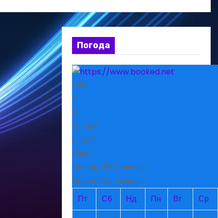
Погода
+
38
°
C
H:
+
39°
L:
+
23°
Рівне
Четвер, 06 Серпень
Прогноз на тиждень
Пт
Сб
Нд
Пн
Вт
Ср