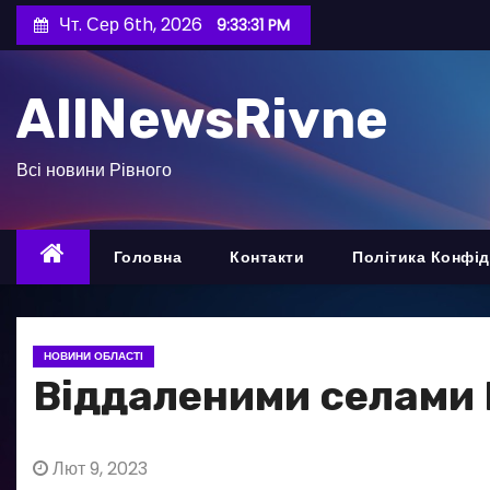
П
Чт. Сер 6th, 2026
9:33:33 PM
е
р
AllNewsRivne
е
й
т
Всі новини Рівного
и
д
о
Головна
Контакти
Політика Конфід
в
м
і
НОВИНИ ОБЛАСТІ
с
Віддаленими селами 
т
у
Лют 9, 2023