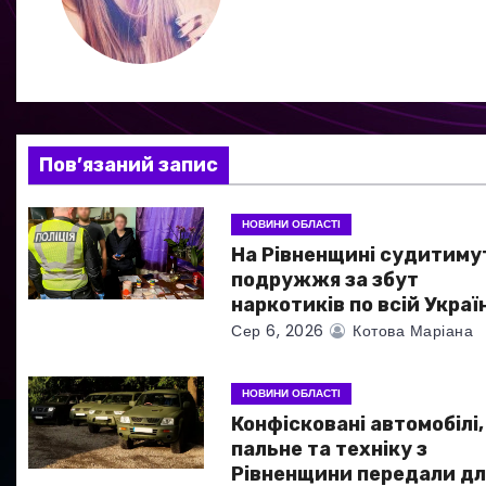
а
ц
і
я
Пов’язаний запис
з
НОВИНИ ОБЛАСТІ
а
На Рівненщині судитиму
подружжя за збут
п
наркотиків по всій Україн
Сер 6, 2026
Котова Маріана
и
с
НОВИНИ ОБЛАСТІ
Конфісковані автомобілі,
і
пальне та техніку з
в
Рівненщини передали дл