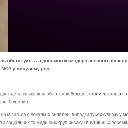
гень обстежують за допомогою модернізованого флюор
д МОЗ у минулому році.
ні, де за кілька днів обстежили більше сотні мешканців сі
ває 10 хвилин.
а місця, де є локально виявлені випадки туберкульозу у м
з соціальних та медичних груп ризику і внутрішньо переміщ