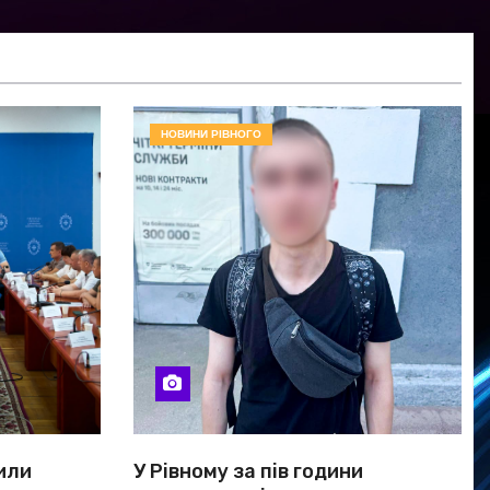
НОВИНИ РІВНОГО
или
У Рівному за пів години