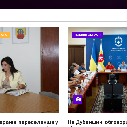
НОГО
НОВИНИ ОБЛАСТІ
еранів-переселенців у
На Дубенщині обговор