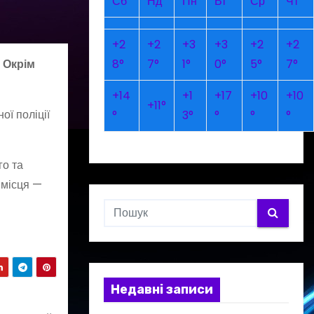
Сб
Нд
Пн
Вт
Ср
Чт
+
2
+
2
+
3
+
3
+
2
+
2
8°
7°
1°
0°
5°
7°
 Окрім
+
14
+
1
+
17
+
10
+
10
+
11°
ої поліції
°
3°
°
°
°
го та
 місця —
Недавні записи