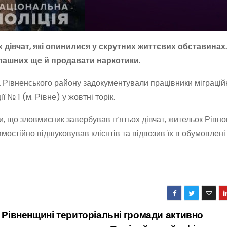
 дівчат, які опинилися у скрутних життєвих обставинах.
олашних ще й продавати наркотики.
 Рівненського району задокументували працівники міграційн
ї № 1 (м. Рівне) у жовтні торік.
и, що зловмисник завербував п’ятьох дівчат, жительок Рівно
самостійно підшуковував клієнтів та відвозив їх в обумовлені
 Рівненщині територіальні громади активно