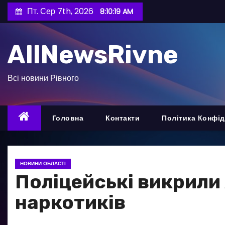
П
Пт. Сер 7th, 2026
8:10:20 AM
е
р
AllNewsRivne
е
й
т
Всі новини Рівного
и
д
о
Головна
Контакти
Політика Конфід
в
м
і
НОВИНИ ОБЛАСТІ
с
Поліцейські викрили 
т
наркотиків
у