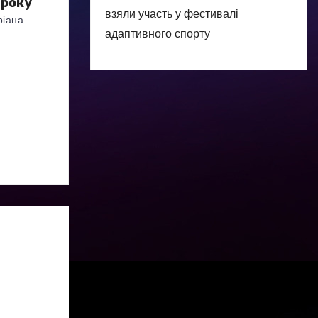
 року
взяли участь у фестивалі
ріана
адаптивного спорту