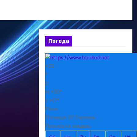
Погода
+
25
°
C
H:
+
30°
L:
+
17°
Рівне
П’ятниця, 07 Серпень
Прогноз на тиждень