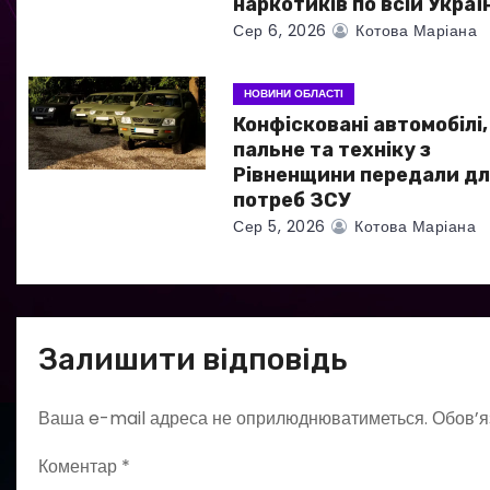
наркотиків по всій Україн
Сер 6, 2026
Котова Маріана
и
с
НОВИНИ ОБЛАСТІ
Конфісковані автомобілі,
і
пальне та техніку з
в
Рівненщини передали дл
потреб ЗСУ
Сер 5, 2026
Котова Маріана
Залишити відповідь
Ваша e-mail адреса не оприлюднюватиметься.
Обов’я
Коментар
*