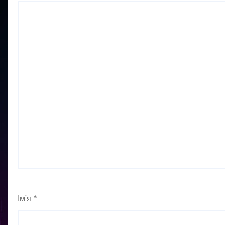
Ім'я
*