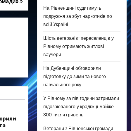
ромади»
На Рівненщині судитимуть
подружжя за збут наркотиків по
всій Україні
Шість ветеранів-переселенців у
Рівному отримають житлові
ваучери
На Дубенщині обговорили
підготовку до зими та нового
навчального року
У Рівному за пів години затримали
підозрюваного у крадіжці майже
300 тисяч гривень
ворили
та
Ветерани з Рівненської громади