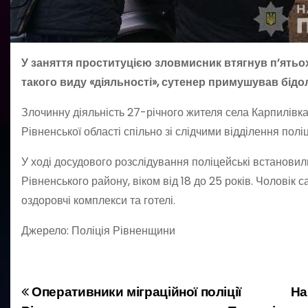
У заняття проституцією зловмисник втягнув п’ятьох
такого виду «діяльності», сутенер примушував бід
Злочинну діяльність 27-річного жителя села Карпилівка
Рівненської області спільно зі слідчими відділення поліці
У ході досудового розслідування поліцейські встановил
Рівненського району, віком від 18 до 25 років. Чоловік 
оздоровчі комплекси та готелі.
Джерело: Поліція Рівненщини
Оперативники міграційної поліції
На
Н