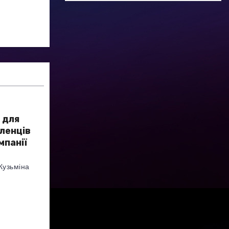
 для
еленців
мпанії
Кузьміна