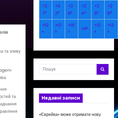
+
2
+
3
+
2
+
2
+
2
+
2
7°
2°
8°
4°
6°
8°
+
12
+
13
+
16
+
12
+
12
+
9°
елів
°
°
°
°
°
а та зливу
wagen»
ива.
ання
остей та
Недавні записи
бладнання
правління
«Єврейка» може отримати нову