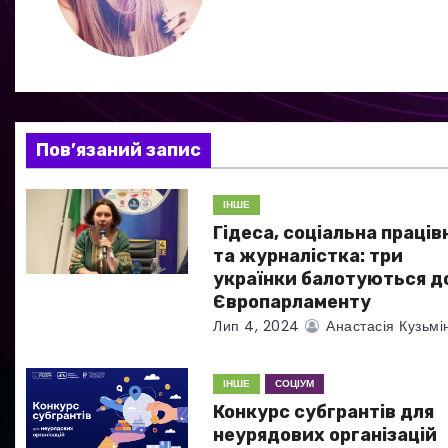
а
ц
і
я
Пов’язаний запис
з
ІНШЕ
а
Гідеса, соціальна праців
та журналістка: три
п
українки балотуються д
Європарламенту
и
Лип 4, 2024
Анастасія Кузьмі
с
ІНШЕ
СОЦІУМ
і
Конкурс субгрантів для
в
неурядових організацій