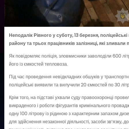
Неподалік Рівного у суботу, 13 березня, поліцейськ
району та трьох працівників залізниці, які зливали 
Як повідомляє поліція, зловмисники заволоділи 600 л
його із ємкостей тепловоза.
Під час проведення невідкладних обшуків у транспортн
поліцейські виявили та вилучили 20 ємкостей по 30 літ
Крім того, на підставі ухвали суду правоохоронці пров
викраденого і роботи фігурантів кримінального провад
одну 100 літрову із рідиною з характерним запахом диз
для здійснення незаконної діяльності, засоби зв’язку, д