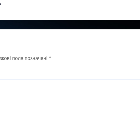
а
зкові поля позначені
*