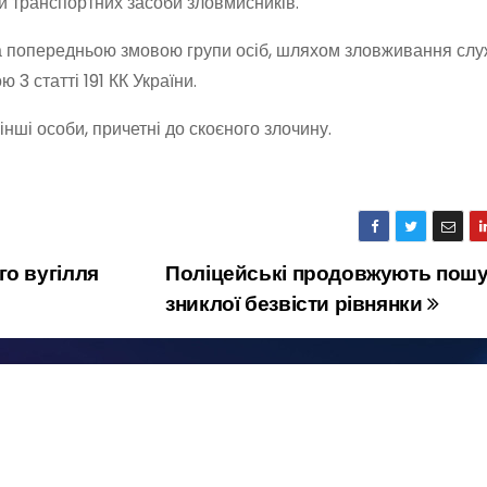
и транспортних засоби зловмисників.
за попередньою змовою групи осіб, шляхом зловживання сл
3 статті 191 КК України.
ші особи, причетні до скоєного злочину.
о вугілля
Поліцейські продовжують пош
зниклої безвісти рівнянки