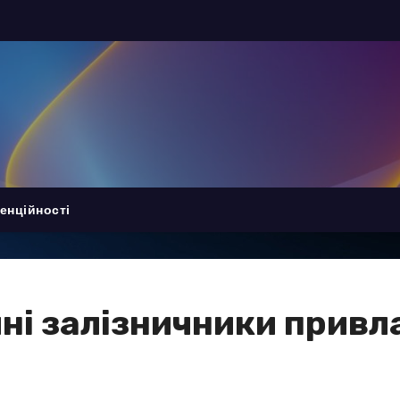
енційності
щині залізничники при