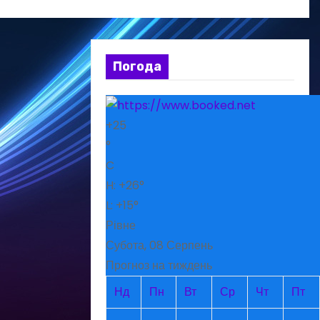
Погода
+
25
°
C
H:
+
26°
L:
+
15°
Рівне
Субота, 08 Серпень
Прогноз на тиждень
Нд
Пн
Вт
Ср
Чт
Пт