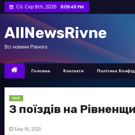
П
Сб. Сер 8th, 2026
8:09:51 PM
е
р
AllNewsRivne
е
й
т
Всі новини Рівного
и
д
о
Головна
Контакти
Політика Конфід
в
м
і
ІНШЕ
с
З поїздів на Рівнен
т
у
Бер 16, 2021