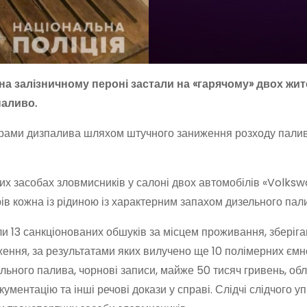
і на залізничному пероні застали на «гарячому» двох жит
паливо.
ітрами дизпалива шляхом штучного заниження розходу палив
их засобах зловмисників у салоні двох автомобілів «Volks
рів кожна із рідиною із характерним запахом дизельного пал
ели 13 санкціонованих обшуків за місцем проживання, зберіг
ження, за результатами яких вилучено ще 10 полімерних ємн
ельного палива, чорнові записи, майже 50 тисяч гривень, о
окументацію та інші речові докази у справі. Слідчі слідчого у