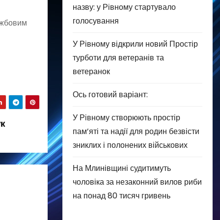
назву: у Рівному стартувало
голосування
ужбовим
У Рівному відкрили новий Простір
турботи для ветеранів та
ветеранок
Ось готовий варіант:
У Рівному створюють простір
ук
пам’яті та надії для родин безвісти
зниклих і полонених військових
На Млинівщині судитимуть
чоловіка за незаконний вилов риби
на понад 80 тисяч гривень