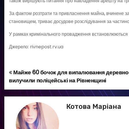
також вирішують питання про накладення арешту на тр
За фактом розтрати та привласнення майна, вчинене 
становищем, триває досудове розслідування за частиною 
У рамках кримінального провадження встановлюються ін
Джерело: rivnepost.rv.ua
Майже 60 бочок для випалювання деревног
Н
вилучили поліцейські на Рівненщині
а
в
Котова Маріана
і
г