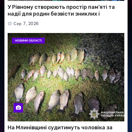
У Рівному створюють простір пам’яті та
надії для родин безвісти зниклих і
полонених військових
Сер 7, 2026
НОВИНИ ОБЛАСТІ
На Млинівщині судитимуть чоловіка за