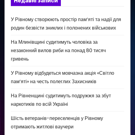
Недавні записи
У Рівному створюють простір пам’яті та надії для
родин безвісти зниклих і полонених військових
На Млинівщині судитимуть чоловіка за
незаконний вилов риби на понад 80 тисяч
гривень
У Рівному відбудеться мовчазна акція «Світло
пам’яті» на честь полеглих Захисників
На Рівненщині судитимуть подружжя за збут
наркотиків по всій Україні
Шість ветеранів-переселенців у Рівному
отримають житлові ваучери