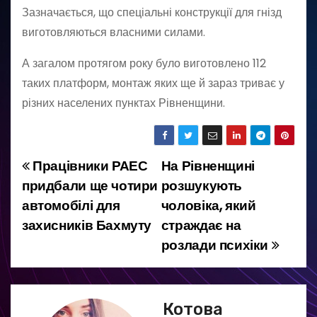
Зазначається, що спеціальні конструкції для гнізд
виготовляються власними силами.
А загалом протягом року було виготовлено 112
таких платформ, монтаж яких ще й зараз триває у
різних населених пунктах Рівненщини.
Працівники РАЕС
На Рівненщині
Н
придбали ще чотири
розшукують
а
автомобілі для
чоловіка, який
захисників Бахмуту
страждає на
в
розлади психіки
і
г
Котова