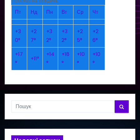
Прогноз на тиждень
Пт
Нд
Пн
Вт
Ср
Чт
+
3
+
2
+
3
+
3
+
2
+
2
0°
7°
2°
2°
5°
6°
+
17
+
14
+
18
+
10
+
10
+
11°
°
°
°
°
°