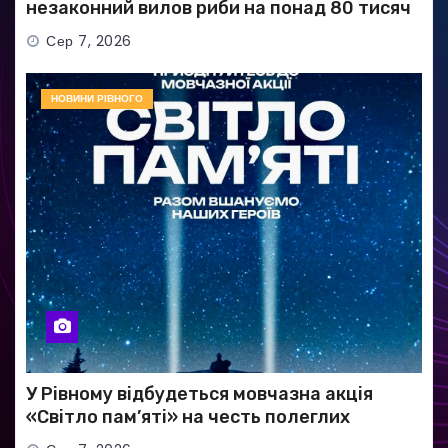
незаконний вилов риби на понад 80 тисяч
гривень
Сер 7, 2026
НОВИНИ РІВНОГО
У Рівному відбудеться мовчазна акція
«Світло пам’яті» на честь полеглих
Захисників