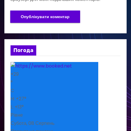
Погода
+
29
°
C
H:
+
27°
L:
+
13°
Рівне
Субота, 08 Серпень