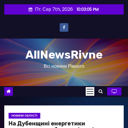
П
Пт. Сер 7th, 2026
10:03:06 PM
е
р
е
й
т
AllNewsRivne
и
д
Всі новини Рівного
о
в
м
і
с
т
у
НОВИНИ ОБЛАСТІ
На Дубенщині енергетики