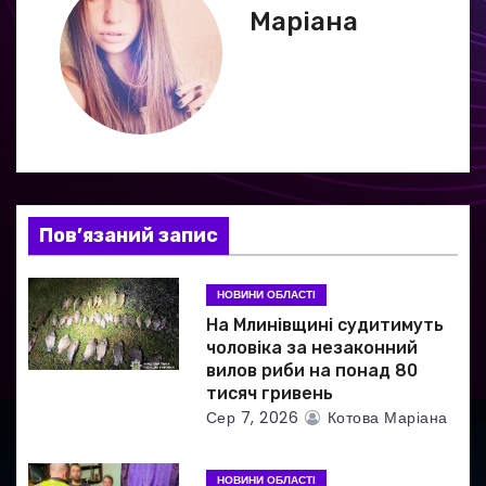
а
Маріана
ц
і
я
з
а
Пов’язаний запис
п
НОВИНИ ОБЛАСТІ
и
На Млинівщині судитимуть
чоловіка за незаконний
с
вилов риби на понад 80
тисяч гривень
і
Сер 7, 2026
Котова Маріана
в
НОВИНИ ОБЛАСТІ