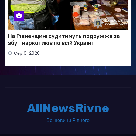
На Рівненщині судитимуть подружжя за
збут наркотиків по всій Україні
Сер 6, 2026
AllNewsRivne
Всі новини Рівного