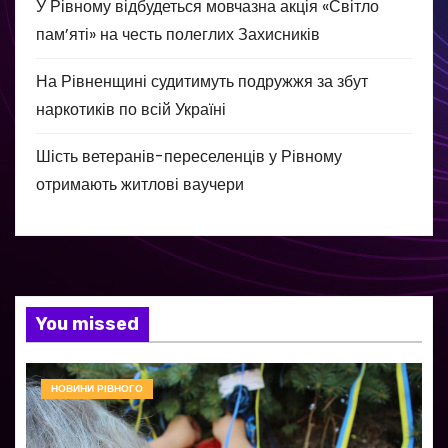
У Рівному відбудеться мовчазна акція «Світло
пам’яті» на честь полеглих Захисників
На Рівненщині судитимуть подружжя за збут
наркотиків по всій Україні
Шість ветеранів-переселенців у Рівному
отримають житлові ваучери
You missed
НОВИНИ РІВНОГО