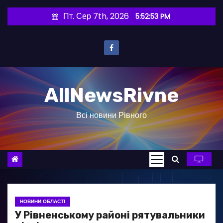
П
Пт. Сер 7th, 2026
5:52:54 PM
е
р
е
й
т
AllNewsRivne
и
д
Всі новини Рівного
о
в
м
і
с
т
у
НОВИНИ ОБЛАСТІ
У Рівненському районі рятувальники