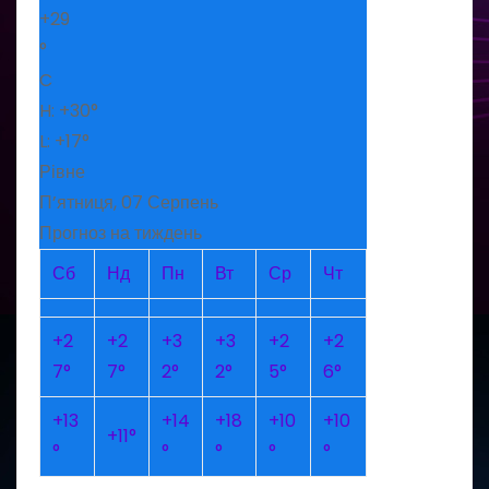
+
29
°
C
H:
+
30°
L:
+
17°
Рівне
П’ятниця, 07 Серпень
Прогноз на тиждень
Сб
Нд
Пн
Вт
Ср
Чт
+
2
+
2
+
3
+
3
+
2
+
2
7°
7°
2°
2°
5°
6°
+
13
+
14
+
18
+
10
+
10
+
11°
°
°
°
°
°