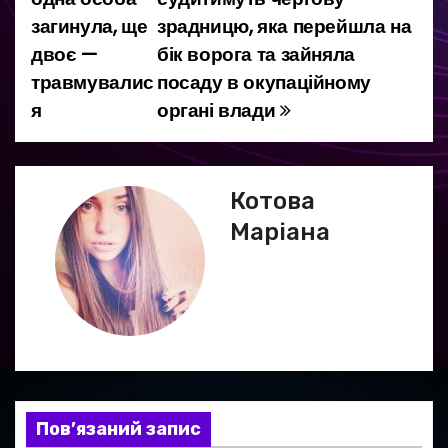
загинула, ще
зрадницю, яка перейшла на
в
двоє —
бік ворога та зайняла
і
травмувалис
посаду в окупаційному
я
органі влади
г
а
ц
Котова
Маріана
і
я
з
а
п
Пов’язаний запис