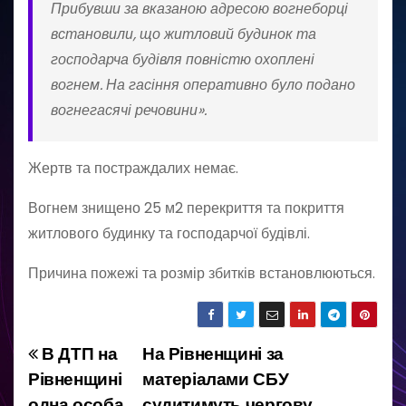
Прибувши за вказаною адресою вогнеборці
встановили, що житловий будинок та
господарча будівля повністю охоплені
вогнем. На гасіння оперативно було подано
вогнегасячі речовини».
Жертв та постраждалих немає.
Вогнем знищено 25 м2 перекриття та покриття
житлового будинку та господарчої будівлі.
Причина пожежі та розмір збитків встановлюються.
В ДТП на
На Рівненщині за
Н
Рівненщині
матеріалами СБУ
а
одна особа
судитимуть чергову