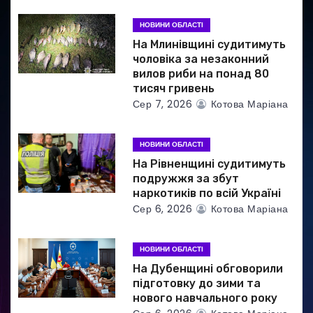
и
НОВИНИ ОБЛАСТІ
с
На Млинівщині судитимуть
і
чоловіка за незаконний
вилов риби на понад 80
в
тисяч гривень
Сер 7, 2026
Котова Маріана
НОВИНИ ОБЛАСТІ
На Рівненщині судитимуть
подружжя за збут
наркотиків по всій Україні
Сер 6, 2026
Котова Маріана
НОВИНИ ОБЛАСТІ
На Дубенщині обговорили
підготовку до зими та
нового навчального року