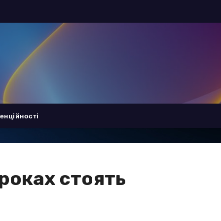
енційності
уроках стоять