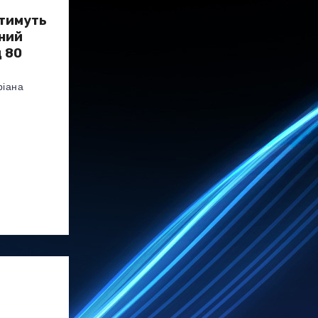
итимуть
нний
д 80
ріана