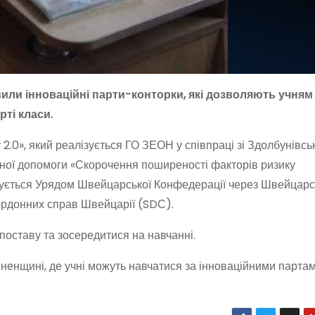
или інноваційні парти-конторки, які дозволяють учням
ті класи.
.0», який реалізується ГО ЗЕОН у співпраці зі Здолбунівс
чної допомоги «Скорочення поширеності факторів ризику
нсується Урядом Швейцарської Конфедерації через Швейцарс
кордонних справ Швейцарії (SDС).
поставу та зосередитися на навчанні.
ненщині, де учні можуть навчатися за інноваційними парта