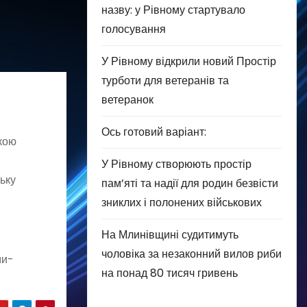
назву: у Рівному стартувало
голосування
У Рівному відкрили новий Простір
турботи для ветеранів та
ветеранок
Ось готовий варіант:
ькою
У Рівному створюють простір
ьку
пам’яті та надії для родин безвісти
зниклих і полонених військових
На Млинівщині судитимуть
чоловіка за незаконний вилов риби
ми-
на понад 80 тисяч гривень