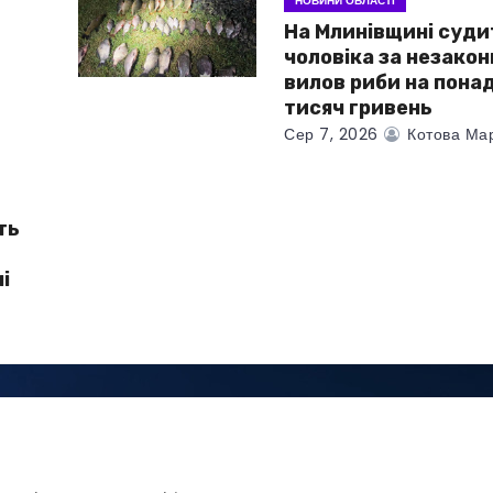
НОВИНИ ОБЛАСТІ
На Млинівщині суд
чоловіка за незако
вилов риби на пона
тисяч гривень
Сер 7, 2026
Котова Ма
ть
і