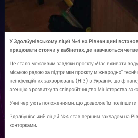
У Здолбунівському ліцеї №4 на Рівненщині встанов
працювати стоячи у кабінетах, де навчаються четвер
Це стало можливим завдяки проєкту «Час вживати воду 2
міською радою за підтримки проєкту міжнародної техні
неінфекційних захворювань (НІЗ) в Україні», що фіна
агенцію з розвитку та співробітництва Міністерства за
Учні чергують положеннями, що дозволяє їм поліпшити 
Здолбунівський ліцей №4 став першим закладом на Рів
конторками.