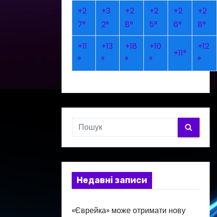
+
2
+
3
+
2
+
2
+
2
+
2
7°
2°
8°
5°
6°
8°
+
11
+
13
+
18
+
10
+
12
+
11°
°
°
°
°
°
Недавні записи
«Єврейка» може отримати нову