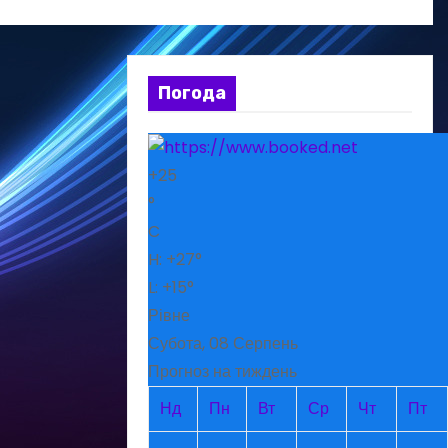
Погода
+
25
°
C
H:
+
27°
L:
+
15°
Рівне
Субота, 08 Серпень
Прогноз на тиждень
Нд
Пн
Вт
Ср
Чт
Пт