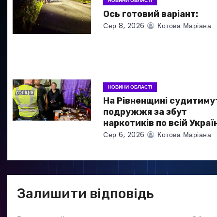
НОВИНИ ОБЛАСТІ
а
Ось готовий варіант:
Сер 8, 2026
Котова Маріана
п
и
с
НОВИНИ ОБЛАСТІ
і
На Рівненщині судитиму
в
подружжя за збут
наркотиків по всій Україн
Сер 6, 2026
Котова Маріана
Залишити відповідь