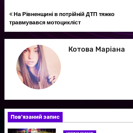
На Рівненщині в потрійній ДТП тяжко
Н
травмувався мотоцикліст
а
в
Котова Маріана
і
г
а
ц
і
я
Пов’язаний запис
з