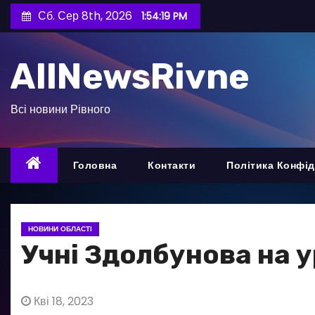
П
Сб. Сер 8th, 2026
1:54:21 PM
е
р
AllNewsRivne
е
й
т
Всі новини Рівного
и
д
о
Головна
Контакти
Політика Конфід
в
м
і
НОВИНИ ОБЛАСТІ
с
Учні Здолбунова на 
т
у
Кві 18, 2023