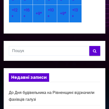
+
12
+
16
+
10
+
13
+
9°
+
9°
°
°
°
°
Недавні записи
До Дня будівельника на Рівненщині відзначили
фахівців галузі