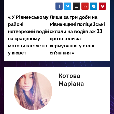
У Рівненському
Лише за три доби на
Н
районі
Рівненщині поліцейські
а
нетверезий водій
склали на водіїв аж 33
на краденому
протоколи за
в
мотоциклі злетів
кермування у стані
і
у кювет
сп’яніння
г
а
Котова
ц
Маріана
і
я