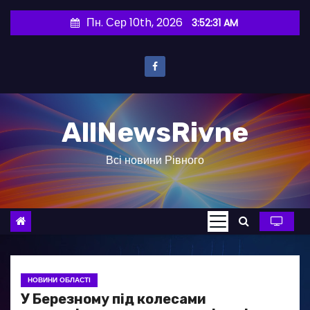
П
Пн. Сер 10th, 2026
3:52:32 AM
е
р
е
й
т
AllNewsRivne
и
д
Всі новини Рівного
о
в
м
і
с
т
у
НОВИНИ ОБЛАСТІ
У Березному під колесами