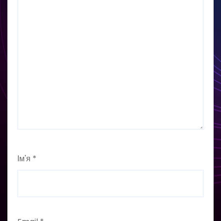
Ім'я
*