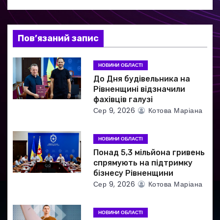
з
а
Пов’язаний запис
п
и
НОВИНИ ОБЛАСТІ
До Дня будівельника на
с
Рівненщині відзначили
фахівців галузі
і
Сер 9, 2026
Котова Маріана
в
НОВИНИ ОБЛАСТІ
Понад 5,3 мільйона гривень
спрямують на підтримку
бізнесу Рівненщини
Сер 9, 2026
Котова Маріана
НОВИНИ ОБЛАСТІ