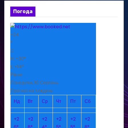
Погода
+
24
°
C
H:
+
30°
L:
+
14°
Рівне
Понеділок, 10 Серпень
Прогноз на тиждень
Нд
Вт
Ср
Чт
Пт
Сб
+
2
+
2
+
2
+
2
+
2
+
2
6°
8°
4°
5°
5°
8°