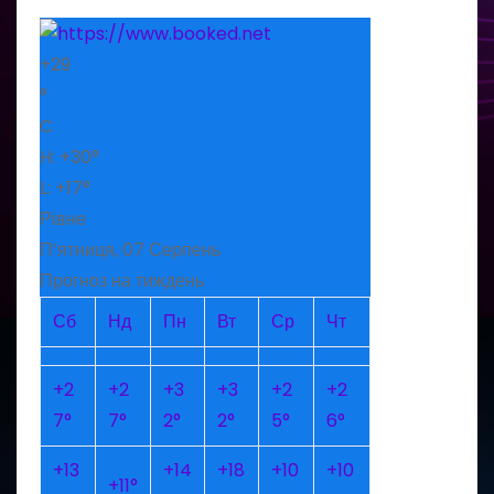
+
29
°
C
H:
+
30°
L:
+
17°
Рівне
П’ятниця, 07 Серпень
Прогноз на тиждень
Сб
Нд
Пн
Вт
Ср
Чт
+
2
+
2
+
3
+
3
+
2
+
2
7°
7°
2°
2°
5°
6°
+
13
+
14
+
18
+
10
+
10
+
11°