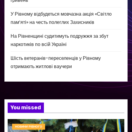
гривень
У Рівному відбудеться мовчазна акція «Світло
пам’яті» на честь полеглих Захисників
На Рівненщині судитимуть подружжя за збут
наркотиків по всій Україні
Шість ветеранів-переселенців у Рівному
отримають житлові ваучери
You missed
НОВИНИ РІВНОГО