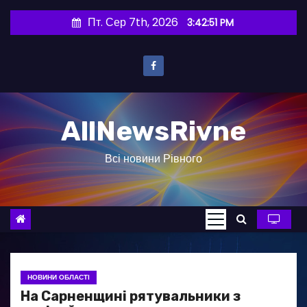
П
Пт. Сер 7th, 2026
3:42:52 PM
е
р
е
й
т
AllNewsRivne
и
д
Всі новини Рівного
о
в
м
і
с
т
у
НОВИНИ ОБЛАСТІ
На Сарненщині рятувальники з