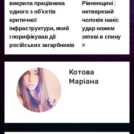
викрила працівника
Рівненщині :
а
одного з об’єктів
нетверезий
критичної
чоловік наніс
в
інфраструктури, який
удар ножем
і
глорифікував дії
зятеві в спину
російських загарбників
г
а
ц
Котова
Маріана
і
я
з
а