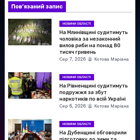
п
Пов’язаний запис
и
НОВИНИ ОБЛАСТІ
с
На Млинівщині судитимуть
і
чоловіка за незаконний
вилов риби на понад 80
в
тисяч гривень
Сер 7, 2026
Котова Маріана
НОВИНИ ОБЛАСТІ
На Рівненщині судитимуть
подружжя за збут
наркотиків по всій Україні
Сер 6, 2026
Котова Маріана
НОВИНИ ОБЛАСТІ
На Дубенщині обговорили
підготовку до зими та