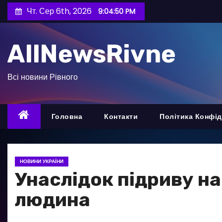
П
Чт. Сер 6th, 2026
9:04:51 PM
е
р
AllNewsRivne
е
й
т
Всі новини Рівного
и
д
о
Головна
Контакти
Політика Конфід
в
м
і
НОВИНИ УКРАЇНИ
с
Унаслідок підриву на
т
людина
у