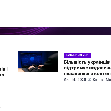
НОВИНИ УКРАЇНИ
Більшість українців
підтримує видален
ів і
незаконного контен
на
Лип 14, 2026
Котова Ма
у