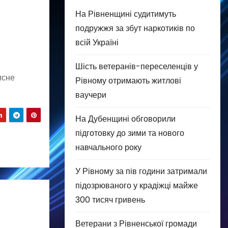
На Рівненщині судитимуть
подружжя за збут наркотиків по
всій Україні
Шість ветеранів-переселенців у
исне
Рівному отримають житлові
ваучери
На Дубенщині обговорили
підготовку до зими та нового
навчального року
У Рівному за пів години затримали
підозрюваного у крадіжці майже
300 тисяч гривень
Ветерани з Рівненської громади