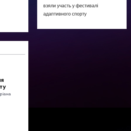
взяли участь у фестивалі
адаптивного спорту
ня
ту
ріана