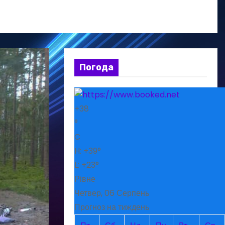
Погода
+
38
°
C
H:
+
39°
L:
+
23°
Рівне
Четвер, 06 Серпень
Прогноз на тиждень