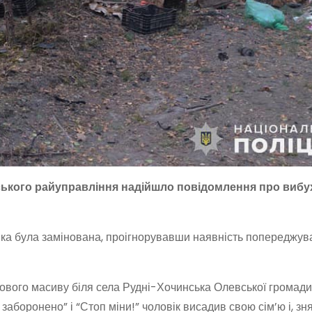
ського райуправління надійшло повідомлення про вибу
, яка була замінована, проігнорувавши наявність попереджу
сового масиву біля села Рудні-Хочинська Олевської громади
заборонено” і “Стоп міни!” чоловік висадив свою сім’ю і, з