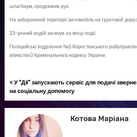
шлагбаум, продовжив рух.
На забороненій території автомобіль на грунтовій дорозі
23-річний водій загинув на місці події.
Поліцейські відділення №2 Коростенського райуправлі
вбивство) Кримінального кодексу України.
У “Дії” запускають сервіс для подачі зверн
Н
на соціальну допомогу
а
в
Котова Маріана
і
г