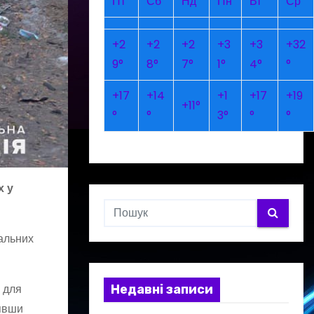
Пт
Сб
Нд
Пн
Вт
Ср
+
2
+
2
+
2
+
3
+
3
+
32
9°
8°
7°
1°
4°
°
+
17
+
14
+
1
+
17
+
19
+
11°
°
°
3°
°
°
х у
вальних
 для
Недавні записи
нявши