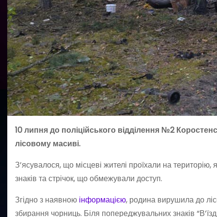
10 липня до поліційського відділення №2 Коростен
лісовому масиві.
З’ясувалося, що місцеві жителі проїхали на територію
знаків та стрічок, що обмежували доступ.
Згідно з наявною
інформацією
, родина вирушила до лі
збирання чорниць. Біля попереджувальних знаків “В’їзд 