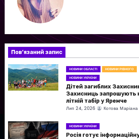
а
ц
і
я
Пов’язаний запис
з
НОВИНИ ОБЛАСТІ
НОВИНИ РІВНОГО
а
НОВИНИ УКРАЇНИ
Дітей загиблих Захисник
п
Захисниць запрошують 
и
літній табір у Яремче
Лип 24, 2026
Котова Маріана
с
і
НОВИНИ УКРАЇНИ
Росія готує інформаційн