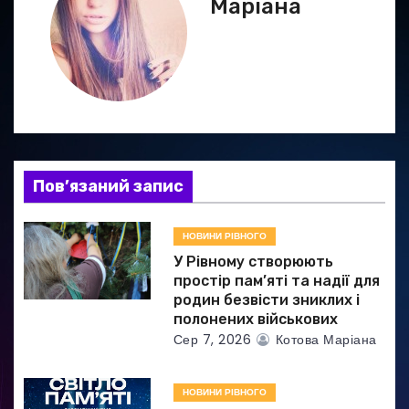
Маріана
а
ц
і
я
з
Пов’язаний запис
а
НОВИНИ РІВНОГО
п
У Рівному створюють
и
простір пам’яті та надії для
родин безвісти зниклих і
с
полонених військових
Сер 7, 2026
Котова Маріана
і
в
НОВИНИ РІВНОГО