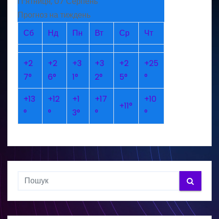
П’ятниця, 07 Серпень
Прогноз на тиждень
Сб
Нд
Пн
Вт
Ср
Чт
+
2
+
2
+
3
+
3
+
2
+
25
7°
6°
1°
2°
5°
°
+
13
+
12
+
1
+
17
+
10
+
11°
°
°
3°
°
°