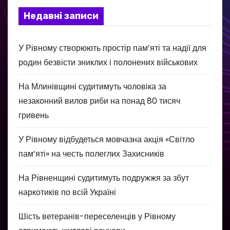
Недавні записи
У Рівному створюють простір пам’яті та надії для
родин безвісти зниклих і полонених військових
На Млинівщині судитимуть чоловіка за
незаконний вилов риби на понад 80 тисяч
гривень
У Рівному відбудеться мовчазна акція «Світло
пам’яті» на честь полеглих Захисників
На Рівненщині судитимуть подружжя за збут
наркотиків по всій Україні
Шість ветеранів-переселенців у Рівному