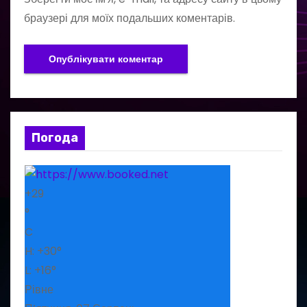
браузері для моїх подальших коментарів.
Погода
+
29
°
C
H:
+
30°
L:
+
16°
Рівне