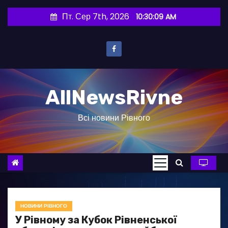
П
Пт. Сер 7th, 2026
10:30:10 AM
е
р
е
й
т
AllNewsRivne
и
д
Всі новини Рівного
о
в
м
і
с
т
у
НОВИНИ РІВНОГО
У Рівному за Кубок Рівненської