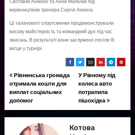
Світлани Анікіної та Анни Мальчак під
керівництвом тренера Сергія Анікіна.
Ці талановиті спортсменки продемонстрували
високу майстерність та командний дух під час
змагань. В результаті вони заслужено посіли ІІІ
місце у турнірі.
Рівненська громада
У Рівному під
Н
отримала кошти для
колеса авто
а
виплат соціальних
потрапила
допомог
пішохідка
в
і
г
Котова