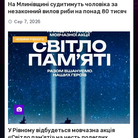
На Млинівщині судитимуть чоловіка за
незаконний вилов риби на понад 80 тисяч
гривень
Сер 7, 2026
НОВИНИ РІВНОГО
У Рівному відбудеться мовчазна акція
«Світло пам’яті» на честь полеглих