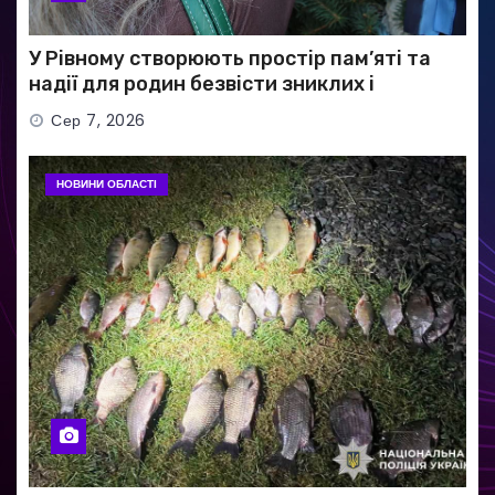
У Рівному створюють простір пам’яті та
надії для родин безвісти зниклих і
полонених військових
Сер 7, 2026
НОВИНИ ОБЛАСТІ