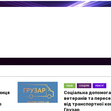
ІНШЕ
СОЦІУМ
УВАГА!
ниця
Соціальна допомога
ветеранів та перес
о
від транспортної ко
Грузар