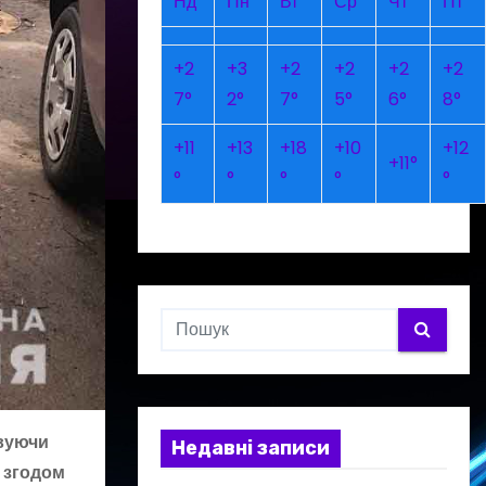
Нд
Пн
Вт
Ср
Чт
Пт
+
2
+
3
+
2
+
2
+
2
+
2
7°
2°
7°
5°
6°
8°
+
11
+
13
+
18
+
10
+
12
+
11°
°
°
°
°
°
овуючи
Недавні записи
а згодом