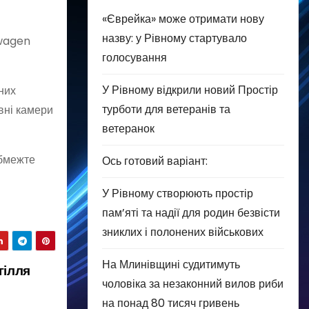
«Єврейка» може отримати нову
назву: у Рівному стартувало
swagen
голосування
У Рівному відкрили новий Простір
них
турботи для ветеранів та
вні камери
ветеранок
обмежте
Ось готовий варіант:
У Рівному створюють простір
пам’яті та надії для родин безвісти
зниклих і полонених військових
На Млинівщині судитимуть
гілля
чоловіка за незаконний вилов риби
на понад 80 тисяч гривень