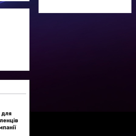
 для
еленців
мпанії