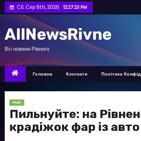
П
Сб. Сер 8th, 2026
12:27:24 PM
е
р
AllNewsRivne
е
й
т
Всі новини Рівного
и
д
о
Головна
Контакти
Політика Конфід
в
м
і
ІНШЕ
с
Пильнуйте: на Рівнен
т
крадіжок фар із авто
у