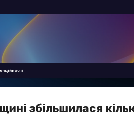
енційності
щині збільшилася кільк