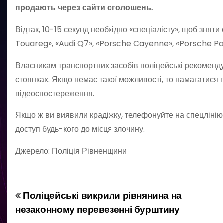
продають через сайти оголошень.
Відтак, 10-15 секунд необхідно «спеціалісту», щоб знят
Touareg», «Audi Q7», «Porsche Cayenne», «Porsche P
Власникам транспортних засобів поліцейські рекоменду
стоянках. Якщо немає такої можливості, то намагатися 
відеоспостереження.
Якщо ж ви виявили крадіжку, телефонуйте на спецлінію
доступ будь-кого до місця злочину.
Джерело: Поліція Рівненщини
Поліцейські викрили рівнянина на
Н
незаконному перевезенні бурштину
а