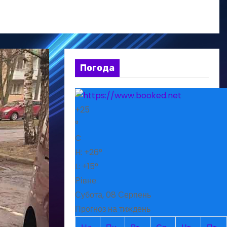
Погода
+
25
°
C
H:
+
26°
L:
+
15°
Рівне
Субота, 08 Серпень
Прогноз на тиждень