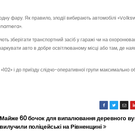
и одну фару. Як правило, злодії вибирають автомобілі «Volk
anamera».
ють зберігати транспортний засіб у гаражі чи на охоронюва
паркувати авто в добре освітлюваному місці або там, де ная
 «102» і до приїзду слідчо-оперативної групи максимально 
Майже 60 бочок для випалювання деревного ву
вилучили поліцейські на Рівненщині