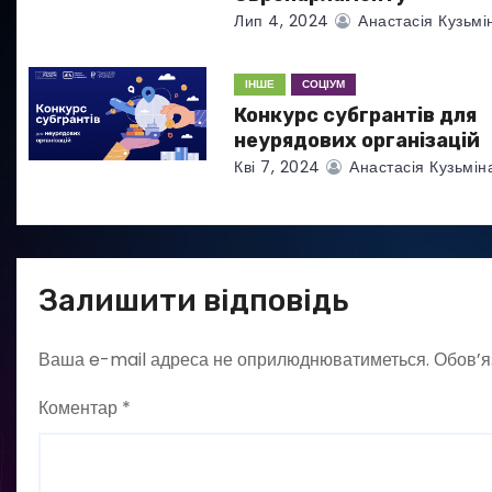
и
Лип 4, 2024
Анастасія Кузьмі
с
ІНШЕ
СОЦІУМ
і
Конкурс субгрантів для
в
неурядових організацій
Кві 7, 2024
Анастасія Кузьмін
Залишити відповідь
Ваша e-mail адреса не оприлюднюватиметься.
Обов’я
Коментар
*