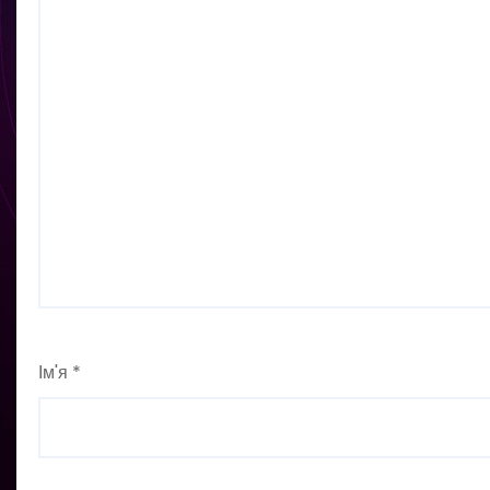
Ім'я
*