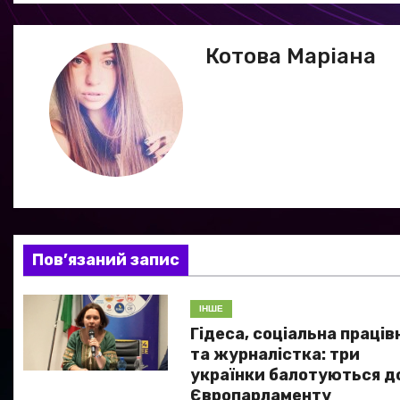
в
Котова Маріана
і
г
а
ц
і
я
Пов’язаний запис
з
ІНШЕ
а
Гідеса, соціальна праців
та журналістка: три
п
українки балотуються д
Європарламенту