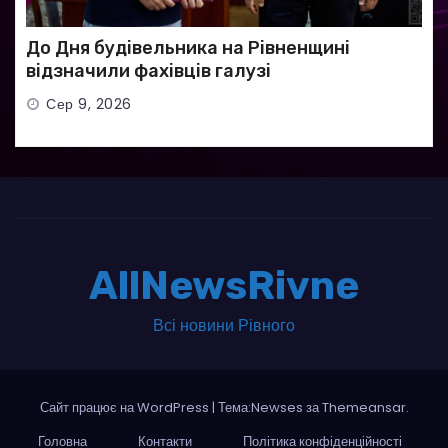
До Дня будівельника на Рівненщині
відзначили фахівців галузі
Сер 9, 2026
AllNewsRivne
Всі новини Рівного
Сайт працює на WordPress
|
Тема:Newses за
Themeansar
.
Головна
Контакти
Політика конфіденційності