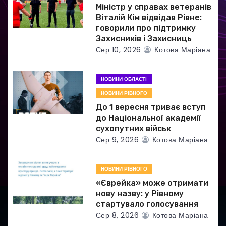
Міністр у справах ветеранів
и
Віталій Кім відвідав Рівне:
говорили про підтримку
с
Захисників і Захисниць
Сер 10, 2026
Котова Маріана
і
в
НОВИНИ ОБЛАСТІ
НОВИНИ РІВНОГО
До 1 вересня триває вступ
до Національної академії
сухопутних військ
Сер 9, 2026
Котова Маріана
НОВИНИ РІВНОГО
«Єврейка» може отримати
нову назву: у Рівному
стартувало голосування
Сер 8, 2026
Котова Маріана