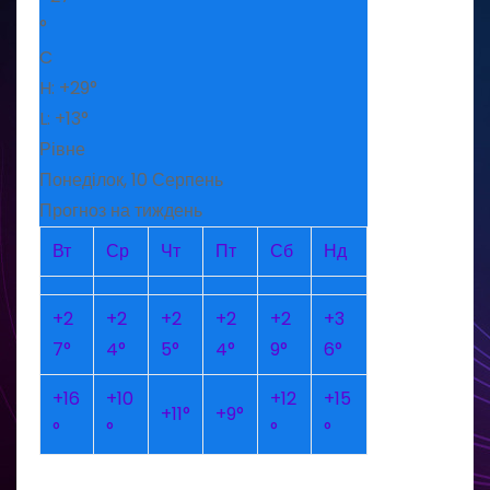
°
C
H:
+
29°
L:
+
13°
Рівне
Понеділок, 10 Серпень
Прогноз на тиждень
Вт
Ср
Чт
Пт
Сб
Нд
+
2
+
2
+
2
+
2
+
2
+
3
7°
4°
5°
4°
9°
6°
+
16
+
10
+
12
+
15
+
11°
+
9°
°
°
°
°