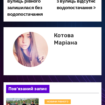
вулиць рівного
з вулиць відсутнє
а
залишилася без
водопостачання
водопостачання
в
і
г
Котова
Маріана
а
ц
і
я
з
Пов’язаний запис
а
НОВИНИ РІВНОГО
п