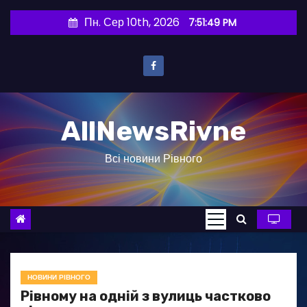
П
Пн. Сер 10th, 2026
7:51:50 PM
е
р
е
й
т
AllNewsRivne
и
д
Всі новини Рівного
о
в
м
і
с
т
у
НОВИНИ РІВНОГО
Рівному на одній з вулиць частково