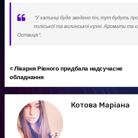
“У хатинці буде зведено піч, тут будуть п
поліської та волинської кухні. Аромати та с
Оствиця”.
Лікарня Рівного придбала надсучасне
Н
обладнання
а
в
Котова Маріана
і
г
а