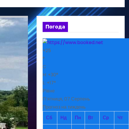
Погода
+
25
°
C
H:
+
30°
L:
+
17°
Рівне
П’ятниця, 07 Серпень
Прогноз на тиждень
Сб
Нд
Пн
Вт
Ср
Чт