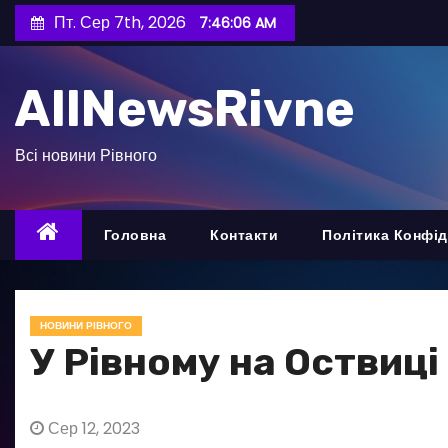
П
Пт. Сер 7th, 2026
7:46:07 AM
е
р
AllNewsRivne
е
й
т
Всі новини Рівного
и
д
о
Головна
Контакти
Політика Конфід
в
м
і
НОВИНИ РІВНОГО
с
У Рівному на Оствиці
т
у
Сер 12, 2023