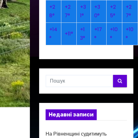
+
2
+
2
+
3
+
3
+
2
+
2
8°
7°
1°
0°
5°
7°
+
14
+
1
+
17
+
10
+
10
+
11°
°
3°
°
°
°
Недавні записи
На Рівненщині судитимуть