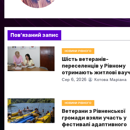
ц
і
я
Пов’язаний запис
з
НОВИНИ РІВНОГО
а
Шість ветеранів-
переселенців у Рівному
п
отримають житлові вау
Сер 6, 2026
Котова Маріана
и
с
НОВИНИ РІВНОГО
і
Ветерани з Рівненської
в
громади взяли участь у
фестивалі адаптивного