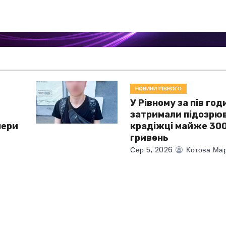
НОВИНИ РІВНОГО
У Рівному за пів год
затримали підозрюв
чери
крадіжці майже 300
гривень
Сер 5, 2026
Котова Мар