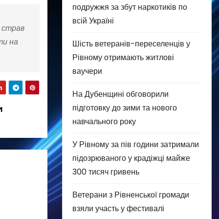
подружжя за збут наркотиків по
всій Україні
х страв
ти на
Шість ветеранів-переселенців у
Рівному отримають житлові
ваучери
На Дубенщині обговорили
підготовку до зими та нового
и
навчального року
У Рівному за пів години затримали
підозрюваного у крадіжці майже
300 тисяч гривень
Ветерани з Рівненської громади
взяли участь у фестивалі