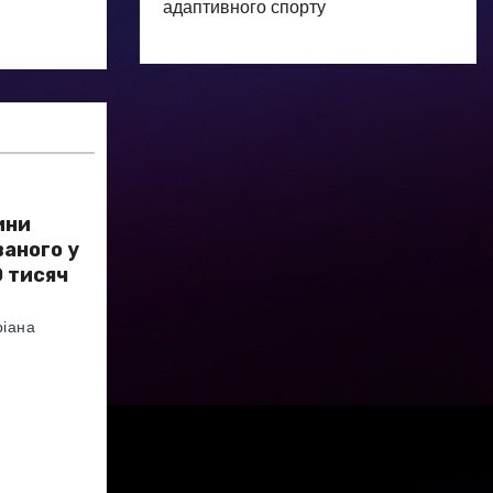
адаптивного спорту
ини
аного у
 тисяч
іана