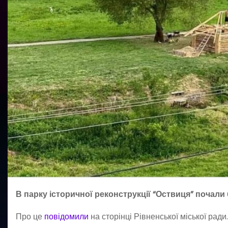
В парку історичної реконструкції “Оствиця” почали
Про це
повідомили
на сторінці Рівненської міської ради.