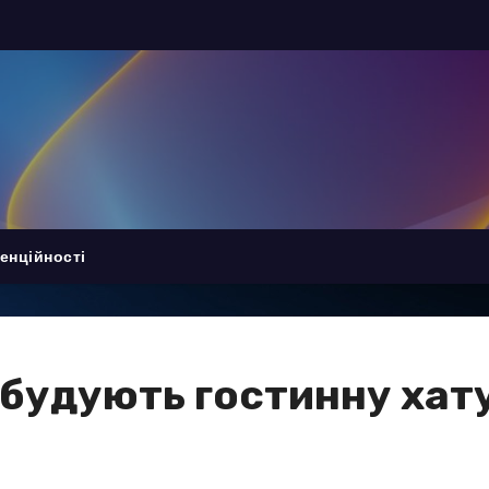
енційності
 будують гостинну хат