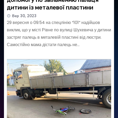
дитини із металевої пластини
Вер 30, 2023
29 вересня о 09:54 на спецлінію “101” надійшов
виклик, що у місті Рівне по вулиці Шухевича у дитини
застряг палець в металевій пластині від люстри.
Самостійно мама дістати палець не…