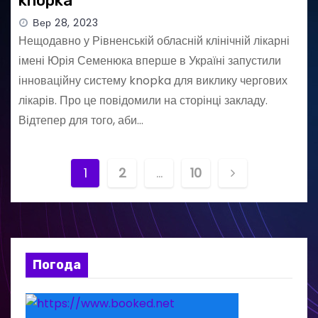
knopka
Вер 28, 2023
Нещодавно у Рівненській обласній клінічній лікарні
імені Юрія Семенюка вперше в Україні запустили
інноваційну систему knopka для виклику чергових
лікарів. Про це повідомили на сторінці закладу.
Відтепер для того, аби…
Н
1
2
…
10
а
в
і
Погода
г