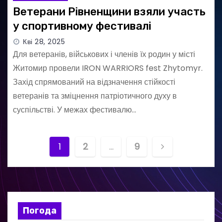
Ветерани Рівненщини взяли участь
у спортивному фестивалі
Кві 28, 2025
Для ветеранів, військових і членів їх родин у місті
Житомир провели IRON WARRIORS fest Zhytomyr.
Захід спрямований на відзначення стійкості
ветеранів та зміцнення патріотичного духу в
суспільстві. У межах фестивалю…
Н
1
2
…
9
а
в
і
Погода