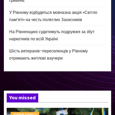
гривень
У Рівному відбудеться мовчазна акція «Світло
пам’яті» на честь полеглих Захисників
На Рівненщині судитимуть подружжя за збут
наркотиків по всій Україні
Шість ветеранів-переселенців у Рівному
отримають житлові ваучери
You missed
НОВИНИ РІВНОГО