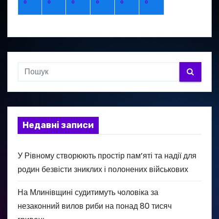
°
°
°
°
°
°
в
Недавні записи
У Рівному створюють простір пам’яті та надії для
родин безвісти зниклих і полонених військових
На Млинівщині судитимуть чоловіка за
незаконний вилов риби на понад 80 тисяч