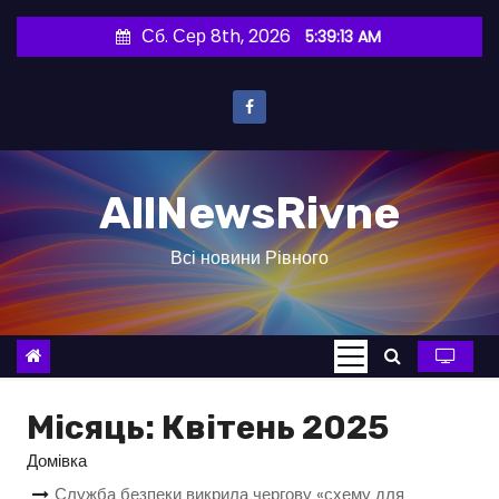
П
Сб. Сер 8th, 2026
5:39:14 AM
е
р
е
й
т
AllNewsRivne
и
д
Всі новини Рівного
о
в
м
і
с
т
Місяць:
Квітень 2025
у
Домівка
Служба безпеки викрила чергову «схему для