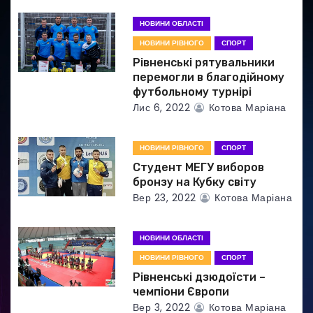
а
НОВИНИ ОБЛАСТІ
п
НОВИНИ РІВНОГО
СПОРТ
и
Рівненські рятувальники
перемогли в благодійному
с
футбольному турнірі
Лис 6, 2022
Котова Маріана
і
в
НОВИНИ РІВНОГО
СПОРТ
Студент МЕГУ виборов
бронзу на Кубку світу
Вер 23, 2022
Котова Маріана
НОВИНИ ОБЛАСТІ
НОВИНИ РІВНОГО
СПОРТ
Рівненські дзюдоїсти –
чемпіони Європи
Вер 3, 2022
Котова Маріана