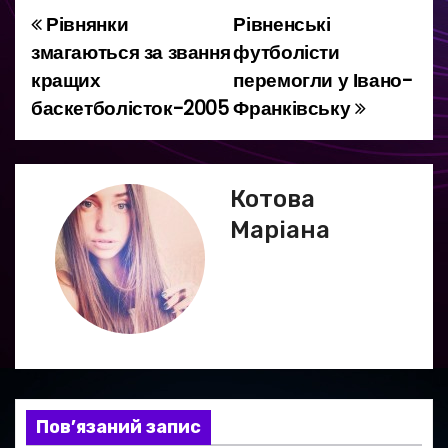
Рівнянки
Рівненські
Н
змагаються за звання
футболісти
а
кращих
перемогли у Івано-
баскетболісток-2005
Франківську
в
і
г
Котова
Маріана
а
ц
і
я
з
Пов’язаний запис