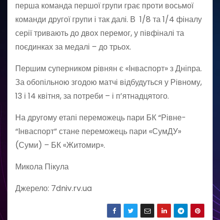
перша команда першої групи грає проти восьмої
команди другої групи і так далі. В 1/8 та 1/4 фіналу
серії тривають до двох перемог, у півфіналі та
поєдинках за медалі – до трьох.
Першим суперником рівнян є «Інваспорт» з Дніпра.
За обопільною згодою матчі відбудуться у Рівному,
13 і 14 квітня, за потреби – і п’ятнадцятого.
На другому етапі переможець пари БК “Рівне-
“Інваспорт” стане переможець пари «СумДУ»
(Суми) – БК «Житомир».
Микола Пікула
Джерело: 7dniv.rv.ua