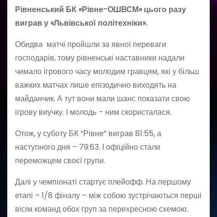
Рівненський БК «Рівне-ОШВСМ» цього разу
виграв у «Львівської політехніки».
Обидва матчі пройшли за явної переваги
господарів, тому рівненські наставники надали
чимало ігрового часу молодим гравцям, які у більш
важких матчах лише епізодично виходять на
майданчик. А тут вони мали шанс показати свою
ігрову виучку. І молодь – ним скористалася.
Отож, у суботу БК “Рівне” виграв 81:55, а
наступного дня – 79:63. І офіційно стали
переможцем своєї групи.
Далі у чемпіонаті стартує плейофф. На першому
етапі – 1/8 фіналу – між собою зустрічаються перші
вісім команд обох груп за перехресною схемою: