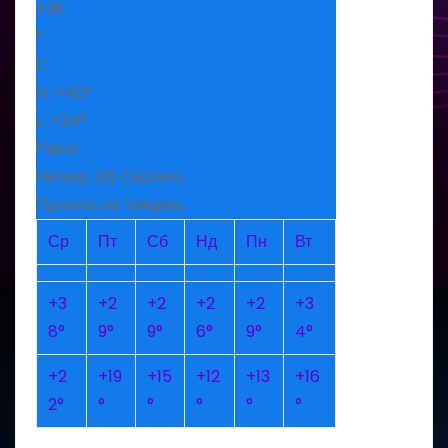
+
36
°
C
H:
+
40°
L:
+
24°
Рівне
Четвер, 06 Серпень
Прогноз на тиждень
Ср
Пт
Сб
Нд
Пн
Вт
+
3
+
2
+
2
+
2
+
2
+
3
8°
9°
9°
6°
9°
4°
+
2
+
19
+
15
+
12
+
13
+
16
2°
°
°
°
°
°