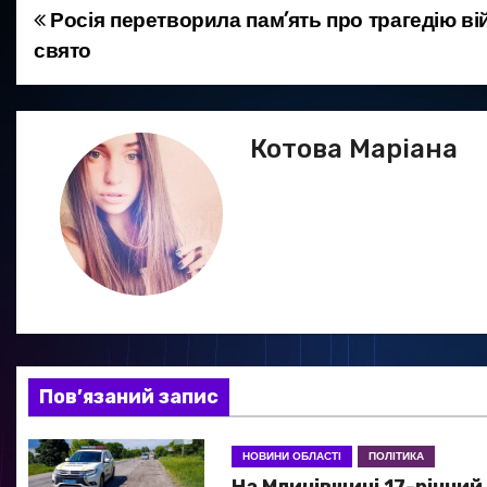
Росія перетворила пам’ять про трагедію ві
Н
свято
а
в
Котова Маріана
і
г
а
ц
і
я
Пов’язаний запис
з
НОВИНИ ОБЛАСТІ
ПОЛІТИКА
а