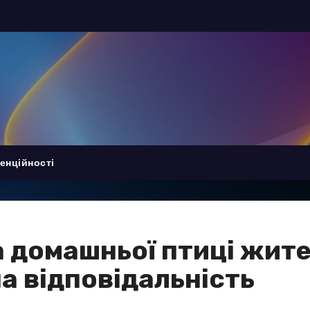
енційності
а домашньої птиці жит
а відповідальність