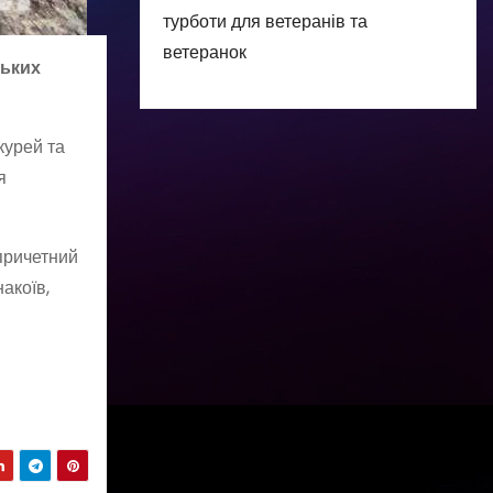
турботи для ветеранів та
ветеранок
ських
курей та
я
причетний
акоїв,