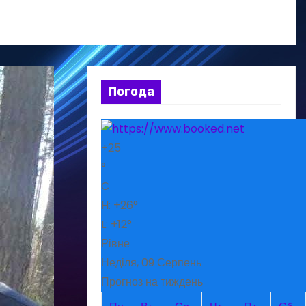
Погода
+
25
°
C
H:
+
26°
L:
+
12°
Рівне
Неділя, 09 Серпень
Прогноз на тиждень