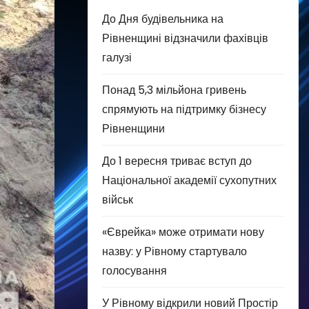
До Дня будівельника на
Рівненщині відзначили фахівців
галузі
Понад 5,3 мільйона гривень
спрямують на підтримку бізнесу
Рівненщини
До 1 вересня триває вступ до
Національної академії сухопутних
військ
«Єврейка» може отримати нову
назву: у Рівному стартувало
голосування
У Рівному відкрили новий Простір