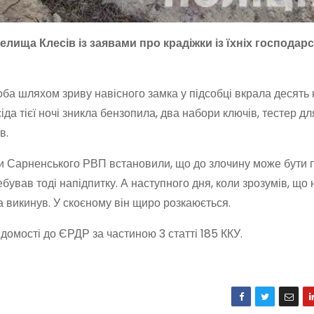
елища Клесів із заявами про крадіжки із їхніх господар
ба шляхом зриву навісного замка у підсобці вкрала десять 
іда тієї ночі зникла бензопила, два набори ключів, тестер дл
в.
ми Сарненського РВП встановили, що до злочину може бути 
бував тоді напідпитку. А наступного дня, коли зрозумів, що н
а викинув. У скоєному він щиро розкаюється.
ідомості до ЄРДР за частиною 3 статті 185 ККУ.