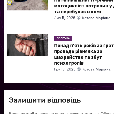
На Млинівщині 17-річний
мотоцикліст потрапив у
п
та перебуває в комі
Лип 5, 2026
Котова Маріана
и
с
ПОЛІТИКА
і
Понад п’ять років за ґра
в
проведе рівнянка за
шахрайство та збут
психотропів
Гру 13, 2025
Котова Маріана
Залишити відповідь
Ваша e-mail адреса не оприлюднюватиметься.
Обов’я