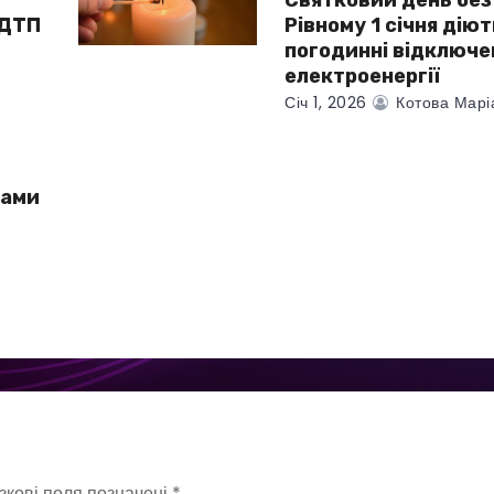
Святковий день без 
 ДТП
Рівному 1 січня діют
погодинні відключе
електроенергії
Січ 1, 2026
Котова Марі
тами
зкові поля позначені
*