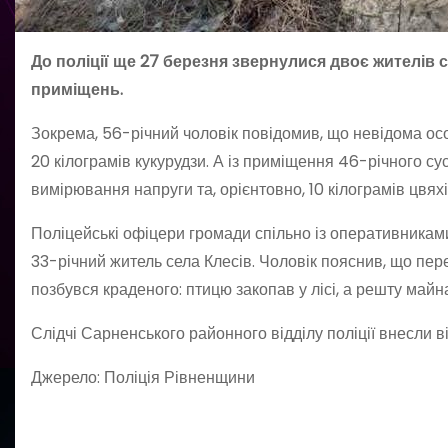
До поліції ще 27 березня звернулися двоє жителів с
приміщень.
Зокрема, 56-річний чоловік повідомив, що невідома осо
20 кілограмів кукурудзи. А із приміщення 46-річного сус
вимірювання напруги та, орієнтовно, 10 кілограмів цвяхі
Поліцейські офіцери громади спільно із оперативника
33-річний житель села Клесів. Чоловік пояснив, що пере
позбувся краденого: птицю закопав у лісі, а решту майн
Слідчі Сарненського районного відділу поліції внесли в
Джерело: Поліція Рівненщини