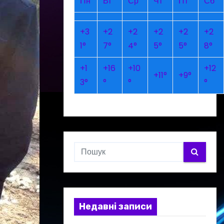
Пн
Вт
Ср
Чт
Пт
Сб
+
3
+
2
+
2
+
2
+
2
+
2
1°
7°
4°
5°
5°
8°
+
1
+
16
+
10
+
12
+
11°
+
9°
3°
°
°
°
Недавні записи