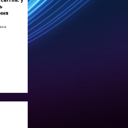
світла: у
ь
ння
ана