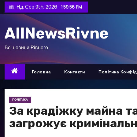
П
Нд. Сер 9th, 2026
1:59:57 PM
е
р
AllNewsRivne
е
й
т
Всі новини Рівного
и
д
о
Головна
Контакти
Політика Конфід
в
м
і
ПОЛІТИКА
с
За крадіжку майна т
т
загрожує кримінальн
у