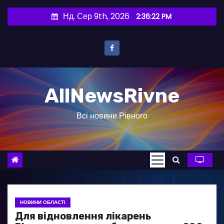
П
Нд. Сер 9th, 2026
2:36:23 PM
е
р
е
й
т
AllNewsRivne
и
д
Всі новини Рівного
о
в
м
і
с
т
у
НОВИНИ ОБЛАСТІ
Для відновлення лікарень