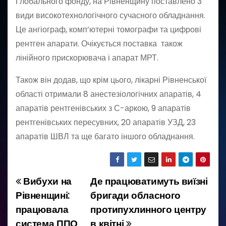
Глобального фонду, на Рівненщину поставлено 3
види високотехнологічного сучасного обладнання.
Це ангіограф, комп’ютерні томографи та цифрові
рентген апарати. Очікується поставка також
лінійного прискорювача і апарат МРТ.
Також він додав, що крім цього, лікарні Рівненської
області отримали 8 анестезіологічних апаратів, 4
апаратів рентгенівських з С-аркою, 9 апаратів
рентгенівських пересувних, 20 апаратів УЗД, 23
апаратів ШВЛ та ще багато іншого обладнання.
Вибухи на
Де працюватимуть виїзні
Н
Рівненщині:
бригади обласного
а
працювала
протипухлинного центру
система ППО
в квітні