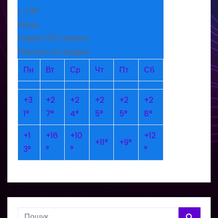
L:
+
12°
Рівне
Неділя, 09 Серпень
Прогноз на тиждень
Пн
Вт
Ср
Чт
Пт
Сб
+
3
+
2
+
2
+
2
+
2
+
2
1°
7°
4°
5°
5°
8°
+
1
+
16
+
10
+
12
+
11°
+
9°
3°
°
°
°