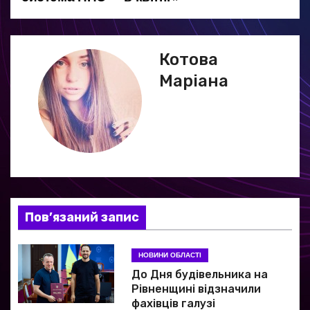
в
і
г
Котова
Маріана
а
ц
і
я
з
Пов’язаний запис
а
НОВИНИ ОБЛАСТІ
п
До Дня будівельника на
и
Рівненщині відзначили
фахівців галузі