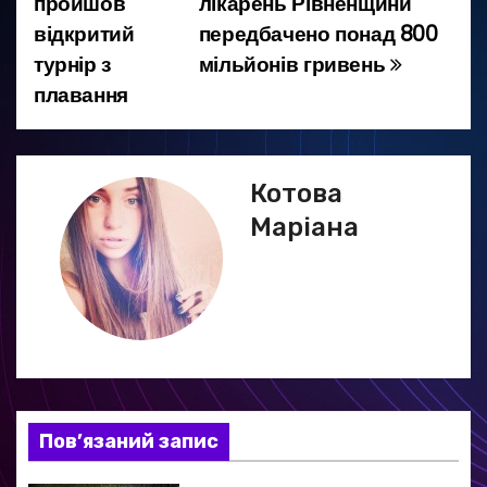
пройшов
лікарень Рівненщини
а
відкритий
передбачено понад 800
турнір з
мільйонів гривень
в
плавання
і
г
Котова
а
Маріана
ц
і
я
з
а
Пов’язаний запис
п