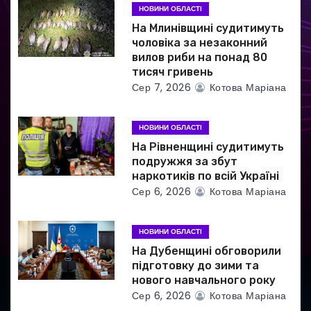
НОВИНИ ОБЛАСТІ
и
На Млинівщині судитимуть
чоловіка за незаконний
с
вилов риби на понад 80
тисяч гривень
і
Сер 7, 2026
Котова Маріана
в
НОВИНИ ОБЛАСТІ
На Рівненщині судитимуть
подружжя за збут
наркотиків по всій Україні
Сер 6, 2026
Котова Маріана
НОВИНИ ОБЛАСТІ
На Дубенщині обговорили
підготовку до зими та
нового навчального року
Сер 6, 2026
Котова Маріана