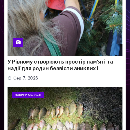
У Рівному створюють простір пам’яті та
надії для родин безвісти зниклих і
полонених військових
Сер 7, 2026
НОВИНИ ОБЛАСТІ