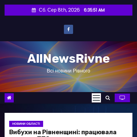
П
Сб. Сер 8th, 2026
6:35:52 AM
е
р
е
й
т
AllNewsRivne
и
д
Всі новини Рівного
о
в
м
і
с
т
у
НОВИНИ ОБЛАСТІ
Вибухи на Рівненщині: працювала