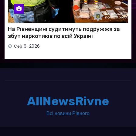
На Рівненщині судитимуть подружжя за
збут наркотиків по всій Україні
Сер 6, 2026
AllNewsRivne
Всі новини Рівного