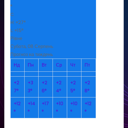
°
C
H:
+
27°
L:
+
15°
Рівне
Субота, 08 Серпень
Прогноз на тиждень
Нд
Пн
Вт
Ср
Чт
Пт
+
2
+
3
+
2
+
2
+
2
+
2
7°
3°
6°
4°
5°
8°
+
12
+
14
+
17
+
10
+
10
+
12
°
°
°
°
°
°