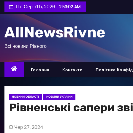
П
Пт. Сер 7th, 2026
2:53:03 AM
е
р
AllNewsRivne
е
й
т
Всі новини Рівного
и
д
о
Головна
Контакти
Політика Конфід
в
м
і
НОВИНИ ОБЛАСТІ
НОВИНИ УКРАЇНИ
с
Рівненські сапери зв
т
у
Чер 27, 2024