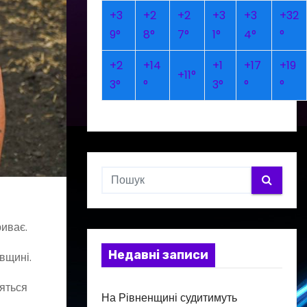
+
3
+
2
+
2
+
3
+
3
+
32
9°
8°
7°
1°
4°
°
+
2
+
14
+
1
+
17
+
19
+
11°
3°
°
3°
°
°
риває.
Недавні записи
вщині.
дяться
На Рівненщині судитимуть