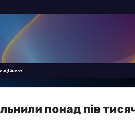
енційності
ільнили понад пів тисяч