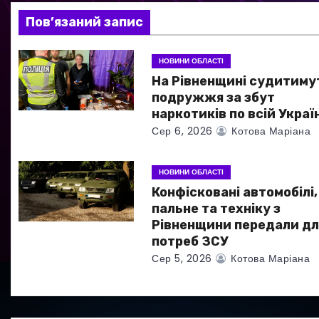
і
Пов’язаний запис
я
НОВИНИ ОБЛАСТІ
з
На Рівненщині судитиму
а
подружжя за збут
наркотиків по всій Україн
п
Сер 6, 2026
Котова Маріана
и
НОВИНИ ОБЛАСТІ
с
Конфісковані автомобілі,
пальне та техніку з
і
Рівненщини передали дл
потреб ЗСУ
в
Сер 5, 2026
Котова Маріана