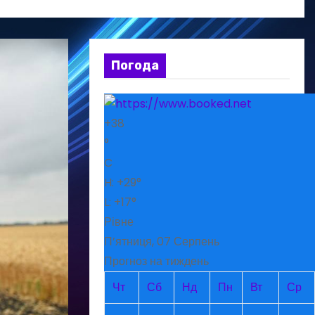
Погода
+
38
°
C
H:
+
29°
L:
+
17°
Рівне
П’ятниця, 07 Серпень
Прогноз на тиждень
Чт
Сб
Нд
Пн
Вт
Ср