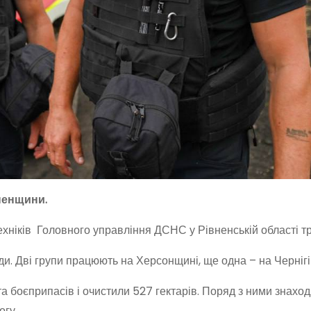
вненщини.
ехніків Головного управління ДСНС у Рівненській області т
ди. Дві групи працюють на Херсонщині, ще одна – на Чернігі
а боєприпасів і очистили 527 гектарів. Поряд з ними знахо
огу.