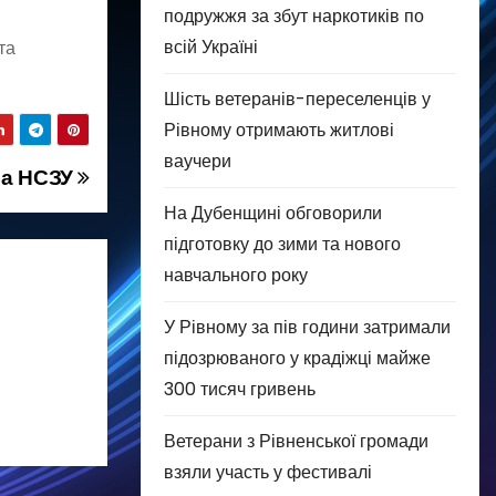
подружжя за збут наркотиків по
всій Україні
та
Шість ветеранів-переселенців у
Рівному отримають житлові
ваучери
ва НСЗУ
На Дубенщині обговорили
підготовку до зими та нового
навчального року
У Рівному за пів години затримали
підозрюваного у крадіжці майже
300 тисяч гривень
Ветерани з Рівненської громади
взяли участь у фестивалі