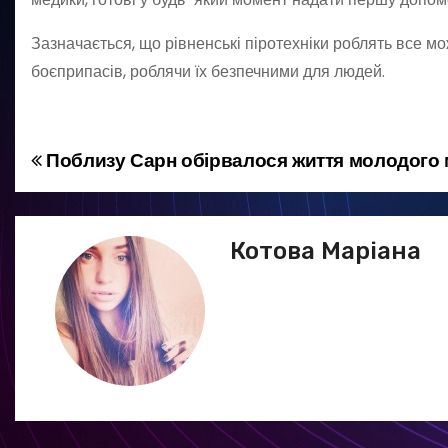
Зазначається, що рівненські піротехніки роблять все мо
боєприпасів, роблячи їх безпечними для людей.
Поблизу Сарн обірвалося життя молодого 
Н
а
в
Котова Маріана
і
г
а
ц