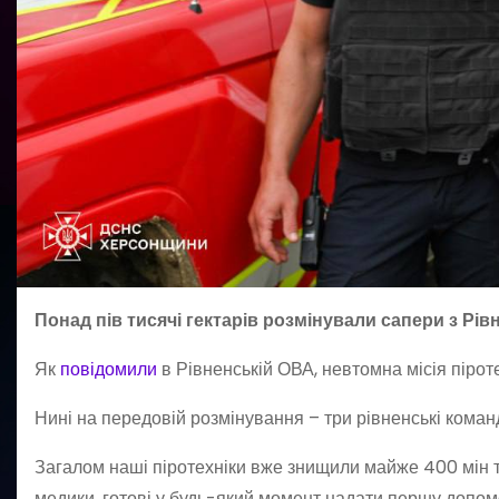
Понад пів тисячі гектарів розмінували сапери з Рі
Як
повідомили
в Рівненській ОВА, невтомна місія пірот
Нині на передовій розмінування – три рівненські коман
Загалом наші піротехніки вже знищили майже 400 мін т
медики, готові у будь-який момент надати першу допом