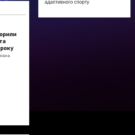
адаптивного спорту
ворили
та
 року
ріана