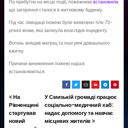
По прибуттю на місце події, пожежники
встановили
,
що загоряння сталося в житловому будинку.
Під час ліквідації пожежі було виявлено тіло 72-
річної жінки, яка загинула внаслідок інциденту.
Вогонь знищив матрац та інші речі домашнього
вжитку.
Причини виникнення пожежі наразі
встановлюються.
На
У Смизькій громаді працює
Н
Рівненщині
соціально-медичний хаб:
а
стартував
надає допомогу та навчає
новий
місцевих жителів
в