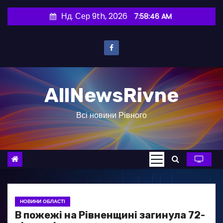
П
Нд. Сер 9th, 2026
7:58:47 AM
е
р
е
й
т
AllNewsRivne
и
д
Всі новини Рівного
о
в
м
і
с
т
у
НОВИНИ ОБЛАСТІ
В пожежі на Рівненщині загинула 72-