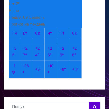
L:
+
12°
Рівне
Неділя, 09 Серпень
Прогноз на тиждень
Пн
Вт
Ср
Чт
Пт
Сб
+
3
+
2
+
2
+
2
+
2
+
2
1°
7°
4°
5°
5°
8°
+
1
+
16
+
10
+
9°
+
9°
+
11°
3°
°
°