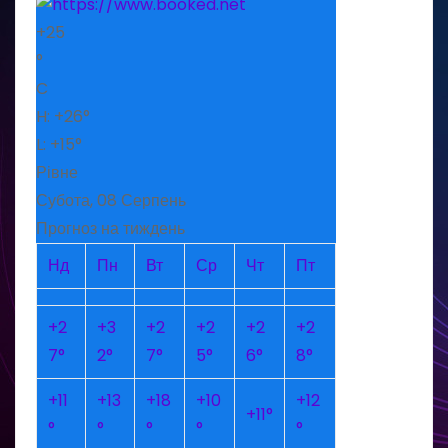
+
25
°
C
H:
+
26°
L:
+
15°
Рівне
Субота, 08 Серпень
Прогноз на тиждень
Нд
Пн
Вт
Ср
Чт
Пт
+
2
+
3
+
2
+
2
+
2
+
2
7°
2°
7°
5°
6°
8°
+
11
+
13
+
18
+
10
+
12
+
11°
°
°
°
°
°