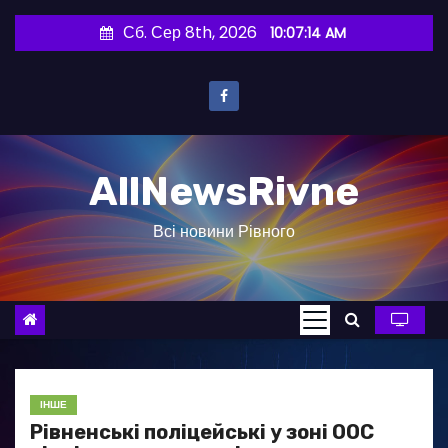
П
Сб. Сер 8th, 2026
10:07:15 AM
е
р
е
й
т
AllNewsRivne
и
д
Всі новини Рівного
о
в
м
і
с
т
у
ІНШЕ
Рівненські поліцейські у зоні ООС