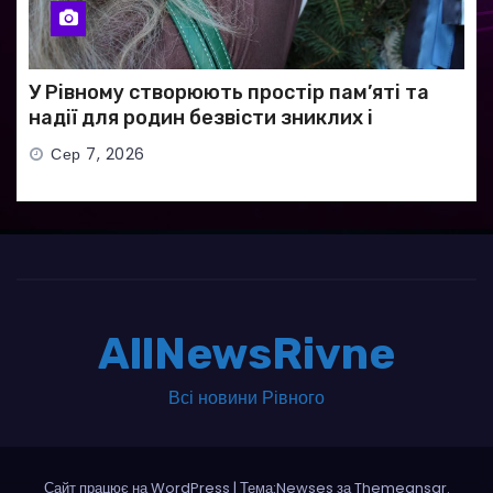
У Рівному створюють простір пам’яті та
надії для родин безвісти зниклих і
полонених військових
Сер 7, 2026
AllNewsRivne
Всі новини Рівного
Сайт працює на WordPress
|
Тема:Newses за
Themeansar
.