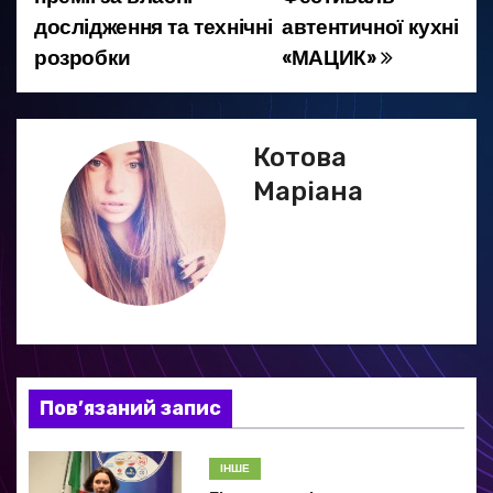
дослідження та технічні
автентичної кухні
в
розробки
«МАЦИК»
і
г
Котова
а
Маріана
ц
і
я
з
а
Пов’язаний запис
п
ІНШЕ