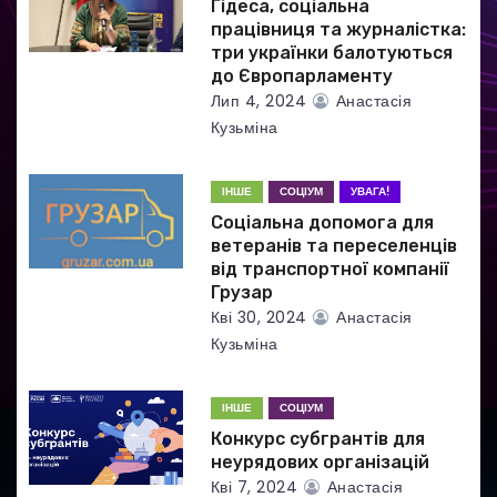
и
Гідеса, соціальна
працівниця та журналістка:
с
три українки балотуються
до Європарламенту
і
Лип 4, 2024
Анастасія
Кузьміна
в
ІНШЕ
СОЦІУМ
УВАГА!
Соціальна допомога для
ветеранів та переселенців
від транспортної компанії
Грузар
Кві 30, 2024
Анастасія
Кузьміна
ІНШЕ
СОЦІУМ
Конкурс субгрантів для
неурядових організацій
Кві 7, 2024
Анастасія