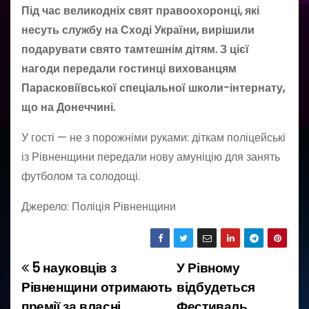
Під час великодніх свят правоохоронці, які
несуть службу на Сході України, вирішили
подарувати свято тамтешнім дітям. З цієї
нагоди передали гостинці вихованцям
Парасковіївської спеціальної школи-інтернату,
що на Донеччині.
У гості — не з порожніми руками: діткам поліцейські
із Рівненщини передали нову амуніцію для занять
футболом та солодощі.
Джерело: Поліція Рівненщини
5 науковців з
У Рівному
Н
Рівненщини отримають
відбудеться
а
премії за власні
Фестиваль