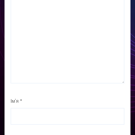
Ім'я
*