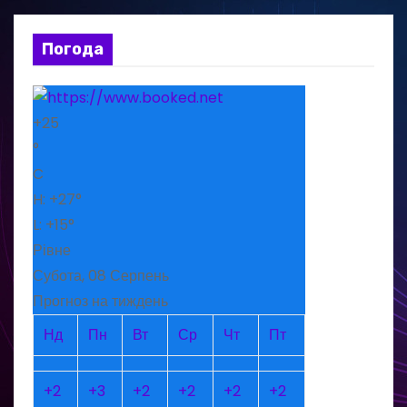
Погода
+
25
°
C
H:
+
27°
L:
+
15°
Рівне
Субота, 08 Серпень
Прогноз на тиждень
Нд
Пн
Вт
Ср
Чт
Пт
+
2
+
3
+
2
+
2
+
2
+
2