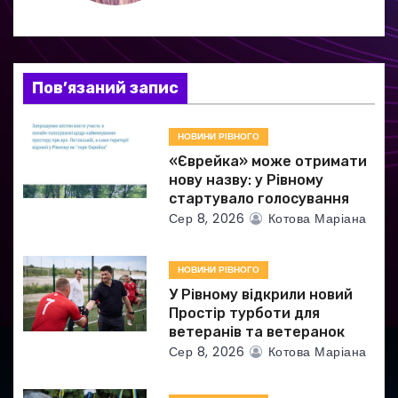
з
а
Пов’язаний запис
п
и
НОВИНИ РІВНОГО
«Єврейка» може отримати
с
нову назву: у Рівному
стартувало голосування
і
Сер 8, 2026
Котова Маріана
в
НОВИНИ РІВНОГО
У Рівному відкрили новий
Простір турботи для
ветеранів та ветеранок
Сер 8, 2026
Котова Маріана