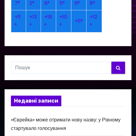
7°
2°
8°
5°
6°
8°
+
11
+
13
+
18
+
10
+
12
+
11°
°
°
°
°
°
Недавні записи
«Єврейка» може отримати нову назву: у Рівному
стартувало голосування