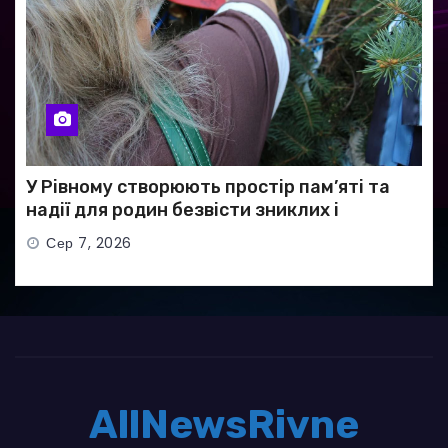
У Рівному створюють простір пам’яті та
надії для родин безвісти зниклих і
полонених військових
Сер 7, 2026
AllNewsRivne