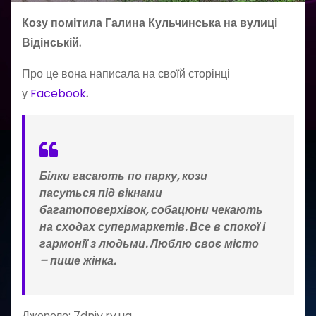
Козу помітила Галина Кульчинська на вулиці
Відінській.
Про це вона написала на своїй сторінці
у
Facebook
.
Білки гасають по парку, кози
пасуться під вікнами
багатоповерхівок, собацюни чекають
на сходах супермаркетів. Все в спокої і
гармонії з людьми. Люблю своє місто
– пише жінка.
Джерело: 7dniv.rv.ua