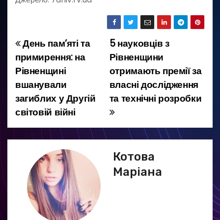
День пам’яті та
5 науковців з
Н
примирення: на
Рівненщини
а
Рівненщині
отримають премії за
вшанували
власні дослідження
в
загиблих у Другій
та технічні розробки
і
світовій війні
г
а
Котова
ц
Маріана
і
я