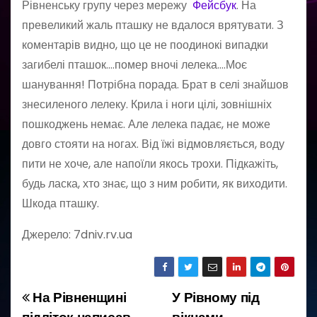
Рівненську групу через мережу
Фейсбук
. На
превеликий жаль пташку не вдалося врятувати. З
коментарів видно, що це не поодинокі випадки
загибелі пташок.…помер вночі лелека….Моє
шанування! Потрібна порада. Брат в селі знайшов
знесиленого лелеку. Крила і ноги цілі, зовнішніх
пошкоджень немає. Але лелека падає, не може
довго стояти на ногах. Від їжі відмовляється, воду
пити не хоче, але напоїли якось трохи. Підкажіть,
будь ласка, хто знає, що з ним робити, як виходити.
Шкода пташку.
Джерело: 7dniv.rv.ua
На Рівненщині
У Рівному під
Н