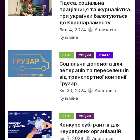
Гідеса, соціальна
и
працівниця та журналістка:
три українки балотуються
с
до Європарламенту
Лип 4, 2024
Анастасія
і
Кузьміна
в
ІНШЕ
СОЦІУМ
УВАГА!
Соціальна допомога для
ветеранів та переселенців
від транспортної компанії
Грузар
Кві 30, 2024
Анастасія
Кузьміна
ІНШЕ
СОЦІУМ
Конкурс субгрантів для
неурядових організацій
Кві 7, 2024
Анастасія