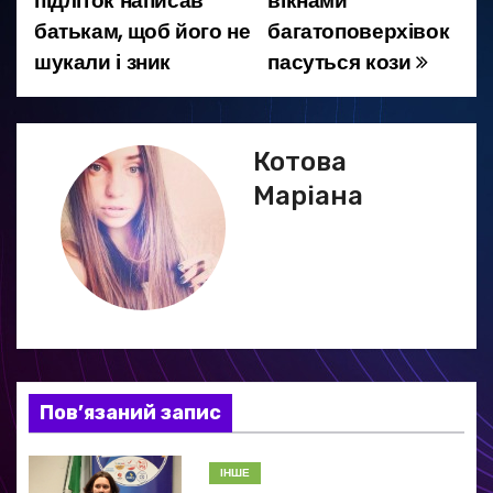
підліток написав
вікнами
а
батькам, щоб його не
багатоповерхівок
шукали і зник
пасуться кози
в
і
г
Котова
Маріана
а
ц
і
я
з
Пов’язаний запис
а
ІНШЕ
п