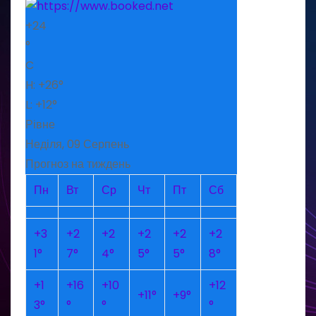
+
24
°
C
H:
+
26°
L:
+
12°
Рівне
Неділя, 09 Серпень
Прогноз на тиждень
Пн
Вт
Ср
Чт
Пт
Сб
+
3
+
2
+
2
+
2
+
2
+
2
1°
7°
4°
5°
5°
8°
+
1
+
16
+
10
+
12
+
11°
+
9°
3°
°
°
°