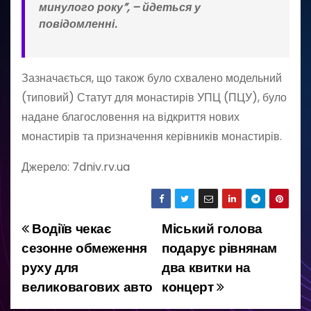
минулого року”, – йдеться у
повідомленні.
Зазначається, що також було схвалено модельний
(типовий) Статут для монастирів УПЦ (ПЦУ), було
надане благословення на відкриття нових
монастирів та призначення керівників монастирів.
Джерело: 7dniv.rv.ua
Водіїв чекає
Міський голова
Н
сезонне обмеження
подарує рівнянам
а
руху для
два квитки на
великовагових авто
концерт
в