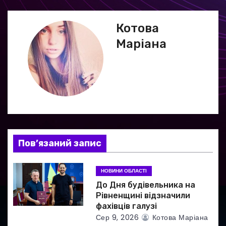
і
г
Котова
Маріана
а
ц
і
я
з
Пов’язаний запис
а
НОВИНИ ОБЛАСТІ
п
До Дня будівельника на
и
Рівненщині відзначили
фахівців галузі
с
Сер 9, 2026
Котова Маріана