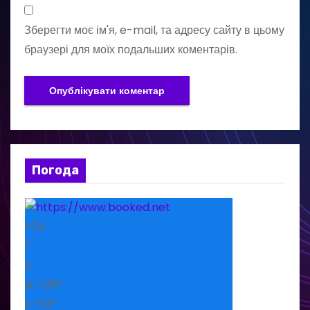
Зберегти моє ім'я, e-mail, та адресу сайту в цьому
браузері для моїх подальших коментарів.
Погода
+
24
°
C
H:
+
26°
L:
+
12°