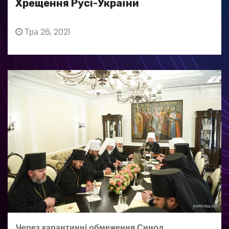
Хрещення Русі-України
Тра 26, 2021
Через карантинні обмеження Синод