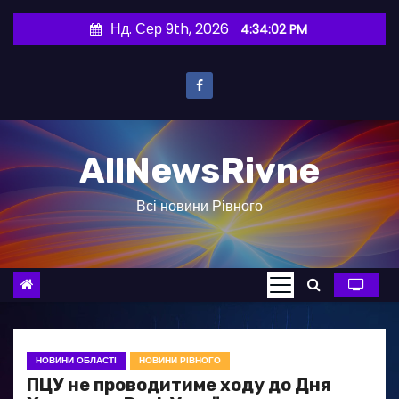
П
Нд. Сер 9th, 2026
4:34:02 PM
е
р
е
й
т
AllNewsRivne
и
д
Всі новини Рівного
о
в
м
і
с
т
у
НОВИНИ ОБЛАСТІ
НОВИНИ РІВНОГО
ПЦУ не проводитиме ходу до Дня