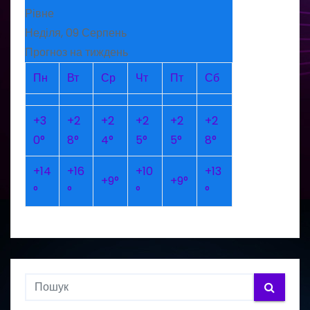
Рівне
Неділя, 09 Серпень
Прогноз на тиждень
Пн
Вт
Ср
Чт
Пт
Сб
+
3
+
2
+
2
+
2
+
2
+
2
0°
8°
4°
5°
5°
8°
+
14
+
16
+
10
+
13
+
9°
+
9°
°
°
°
°