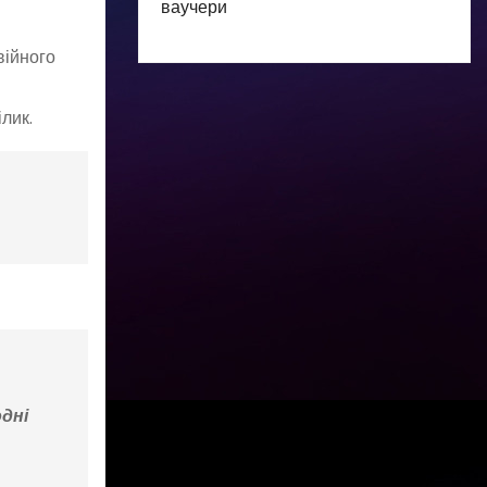
ваучери
війного
лик.
одні