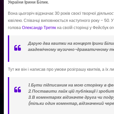
України Ірини Білик.
Вона цьогоріч відзначає 30 років своєї творчої діяльнос
ювілею. Співачці виповнюється наступного року – 50. У
голова
Олександр Третяк
на своїй сторінці у Фейсбук о
Дарую два квитки на концерт Ірини Білик
академічному музично-драматичному теат
Тут же він і написав про умови розіграшу квитків, а їх л
1. Бути підписаним на мою сторінку в ф
2. Поставити лайк цій публікації і зроби
3. В коментарях відзначте друга чи подр
(тільки один коментар, відзначений чер