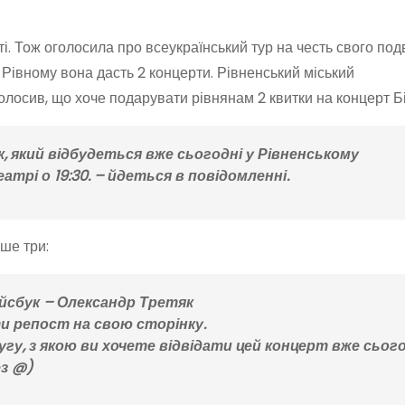
ті. Тож оголосила про всеукраїнський тур на честь свого под
 Рівному вона дасть 2 концерти. Рівненський міський
голосив, що хоче подарувати рівнянам 2 квитки на концерт Бі
, який відбудеться вже сьогодні у Рівненському
рі о 19:30. – йдеться в повідомленні.
ише три:
ейсбук – Олександр Третяк
ти репост на свою сторінку.
угу, з якою ви хочете відвідати цей концерт вже сьог
ез @)