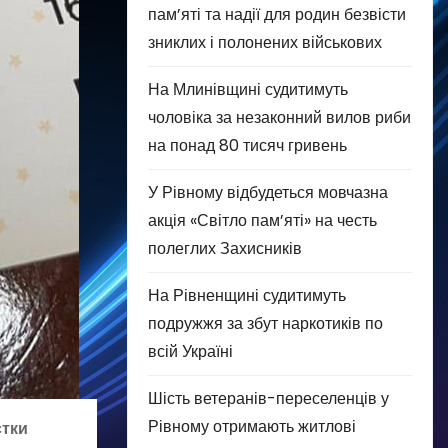
пам’яті та надії для родин безвісти
зниклих і полонених військових
На Млинівщині судитимуть
чоловіка за незаконний вилов риби
на понад 80 тисяч гривень
У Рівному відбудеться мовчазна
акція «Світло пам’яті» на честь
полеглих Захисників
На Рівненщині судитимуть
подружжя за збут наркотиків по
всій Україні
Шість ветеранів-переселенців у
Рівному отримають житлові
стки