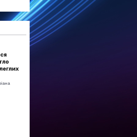
ься
тло
олеглих
ріана