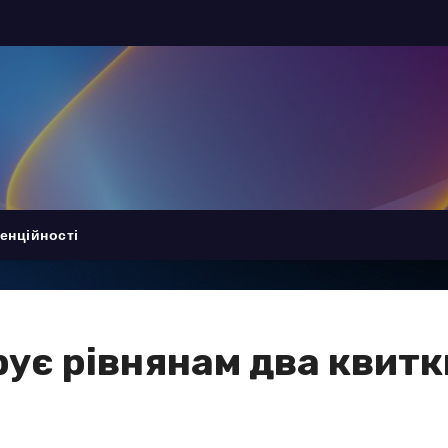
енційності
рує рівнянам два квитк