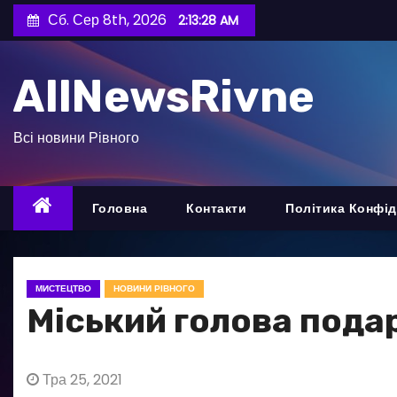
П
Сб. Сер 8th, 2026
2:13:30 AM
е
р
AllNewsRivne
е
й
т
Всі новини Рівного
и
д
о
Головна
Контакти
Політика Конфід
в
м
і
МИСТЕЦТВО
НОВИНИ РІВНОГО
с
Міський голова пода
т
у
Тра 25, 2021