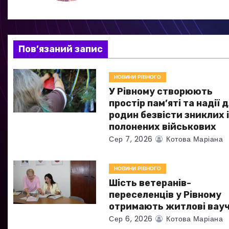
ц
і
я
Пов’язаний запис
з
НОВИНИ РІВНОГО
а
У Рівному створюють
простір пам’яті та надії 
п
родин безвісти зниклих 
полонених військових
и
Сер 7, 2026
Котова Маріана
с
НОВИНИ РІВНОГО
і
Шість ветеранів-
в
переселенців у Рівному
отримають житлові вау
Сер 6, 2026
Котова Маріана