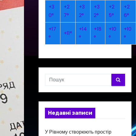
+
3
+
2
+
3
+
3
+
2
+
2
0°
7°
2°
2°
5°
6°
+
17
+
14
+
18
+
10
+
10
+
11°
°
°
°
°
°
Недавні записи
У Рівному створюють простір