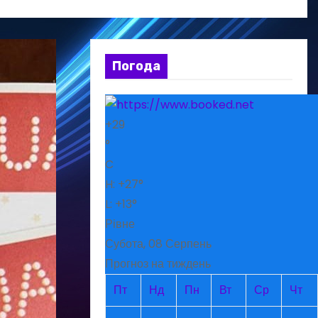
Погода
+
29
°
C
H:
+
27°
L:
+
13°
Рівне
Субота, 08 Серпень
Прогноз на тиждень
Пт
Нд
Пн
Вт
Ср
Чт