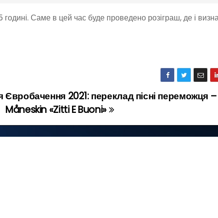
годині. Саме в цей час буде проведено розіграш, де і визн
я
Євробачення 2021: переклад пісні переможця –
Måneskin «Zitti E Buoni»