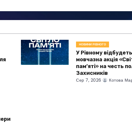
НОВИНИ РІВНОГО
У Рівному відбудет
для
мовчазна акція «Сві
і
пам’яті» на честь п
Захисників
Сер 7, 2026
Котова Ма
чери