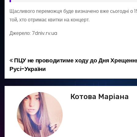
Щасливого переможця буде визначено вже сьогодні о 15 
той, хто отримає квитки на концерт.
Джерело: 7dniv.rv.ua
ПЦУ не проводитиме ходу до Дня Хрещенн
Н
Русі-України
а
в
Котова Маріана
і
г
а