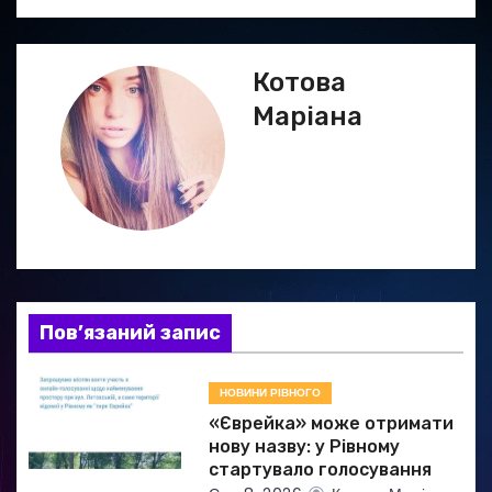
г
а
Котова
ц
Маріана
і
я
з
а
Пов’язаний запис
п
и
НОВИНИ РІВНОГО
«Єврейка» може отримати
с
нову назву: у Рівному
стартувало голосування
і