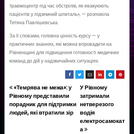
травмоцентр під час обстрілів, як евакуюють
пацієнтів у підземний шпиталь», — розповіла
Тетяна Павлішевська.
За її словами, головна цінність курсу — у
практичних знаннях, які можна впровадити на
Рівненщині для підвищення готовності медичних
команд до дій у надзвичайних ситуаціях.
«Темрява не межа»: у
У Рівному
Н
Рівному представили
затримали
а
порадник для підтримки
нетверезого
людей, які втратили зір
водія
в
електросамокат
і
а