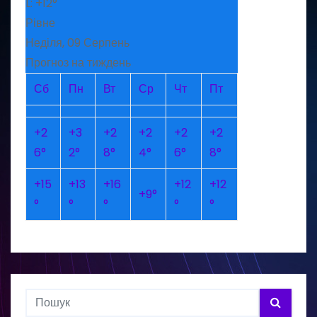
L:
+
12°
Рівне
Неділя, 09 Серпень
Прогноз на тиждень
Сб
Пн
Вт
Ср
Чт
Пт
+
2
+
3
+
2
+
2
+
2
+
2
6°
2°
8°
4°
6°
8°
+
15
+
13
+
16
+
12
+
12
+
9°
°
°
°
°
°