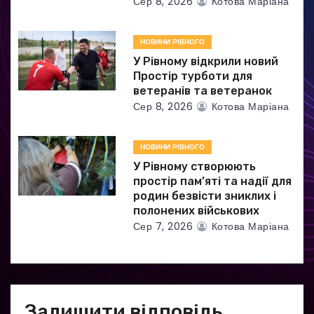
Сер 8, 2026
Котова Маріана
в
НОВИНИ РІВНОГО
У Рівному відкрили новий
Простір турботи для
ветеранів та ветеранок
Сер 8, 2026
Котова Маріана
НОВИНИ РІВНОГО
У Рівному створюють
простір пам’яті та надії для
родин безвісти зниклих і
полонених військових
Сер 7, 2026
Котова Маріана
Залишити відповідь