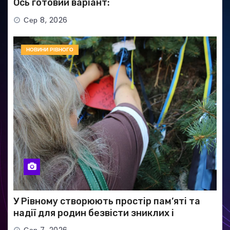
Ось готовий варіант:
Сер 8, 2026
НОВИНИ РІВНОГО
У Рівному створюють простір пам’яті та
надії для родин безвісти зниклих і
полонених військових
Сер 7, 2026