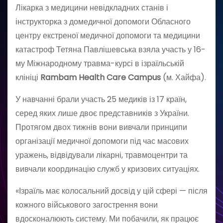
Лікарка з медицини невідкладних станів і
інструкторка з домедичної допомоги Обласного
центру екстреної медичної допомоги та медицини
катастроф Тетяна Павлішевська взяла участь у 16-
му Міжнародному травма-курсі в ізраїльській
клініці
Rambam Health Care Campus
(м. Хайфа).
У навчанні брали участь 25 медиків із 17 країн,
серед яких лише двоє представників з України.
Протягом двох тижнів вони вивчали принципи
організації медичної допомоги під час масових
уражень, відвідували лікарні, травмоцентри та
вивчали координацію служб у кризових ситуаціях.
«Ізраїль має колосальний досвід у цій сфері — після
кожного військового загострення вони
вдосконалюють систему. Ми побачили, як працює