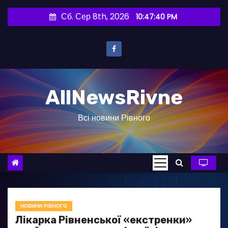
П
Сб. Сер 8th, 2026
10:47:41 PM
е
р
е
й
т
AllNewsRivne
и
д
Всі новини Рівного
о
в
м
і
с
т
у
НОВИНИ РІВНОГО
Лікарка Рівненської «екстренки»