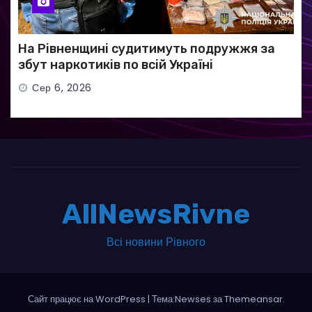
На Рівненщині судитимуть подружжя за
збут наркотиків по всій Україні
Сер 6, 2026
AllNewsRivne
Всі новини Рівного
Сайт працює на WordPress
|
Тема:Newses за
Themeansar
.