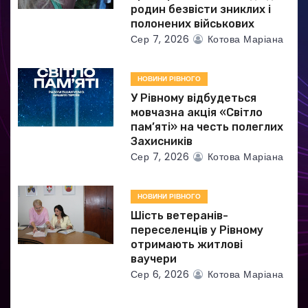
родин безвісти зниклих і
і
полонених військових
Сер 7, 2026
Котова Маріана
в
НОВИНИ РІВНОГО
У Рівному відбудеться
мовчазна акція «Світло
пам’яті» на честь полеглих
Захисників
Сер 7, 2026
Котова Маріана
НОВИНИ РІВНОГО
Шість ветеранів-
переселенців у Рівному
отримають житлові
ваучери
Сер 6, 2026
Котова Маріана