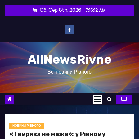
П
Сб. Сер 8th, 2026
7:16:13 AM
е
р
е
й
т
AllNewsRivne
и
д
Всі новини Рівного
о
в
м
і
с
т
у
НОВИНИ РІВНОГО
«Темрява не межа»: у Рівному