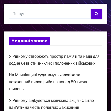
Недавні записи
У Рівному створюють простір пам’яті та надії для
родин безвісти зниклих і полонених військових
На Млинівщині судитимуть чоловіка за
незаконний вилов риби на понад 80 тисяч
гривень
У Рівному відбудеться мовчазна акція «Світло
пам’яті» на честь полеглих Захисників