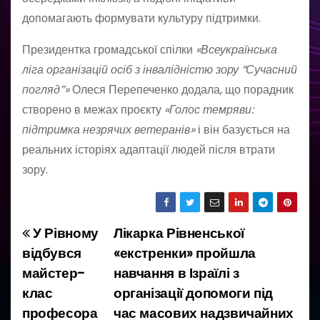
допомагають формувати культуру підтримки.
Президентка громадської спілки
«Всеукраїнська
ліга організацій осіб з інвалідністю зору “Сучасний
погляд”»
Олеся Перепеченко додала, що порадник
створено в межах проєкту
«Голос темряви:
підтримка незрячих ветеранів»
і він базується на
реальних історіях адаптації людей після втрати
зору.
У Рівному
Лікарка Рівненської
Н
відбувся
«екстренки» пройшла
а
майстер-
навчання в Ізраїлі з
клас
організації допомоги під
в
професора
час масових надзвичайних