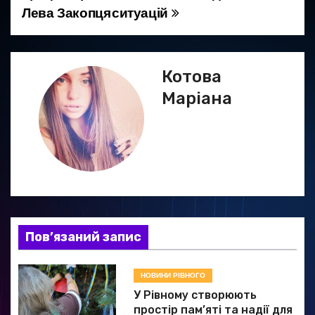
і
Лева Закопця
ситуацій
г
а
Котова
ц
Маріана
і
я
з
а
Пов’язаний запис
п
и
НОВИНИ РІВНОГО
У Рівному створюють
с
простір пам’яті та надії для