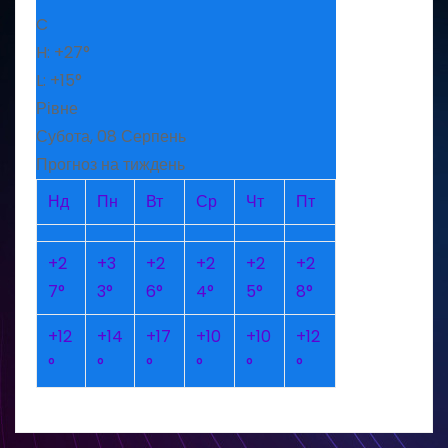
C
H:
+
27°
L:
+
15°
Рівне
Субота, 08 Серпень
Прогноз на тиждень
Нд
Пн
Вт
Ср
Чт
Пт
+
2
+
3
+
2
+
2
+
2
+
2
7°
3°
6°
4°
5°
8°
+
12
+
14
+
17
+
10
+
10
+
12
°
°
°
°
°
°