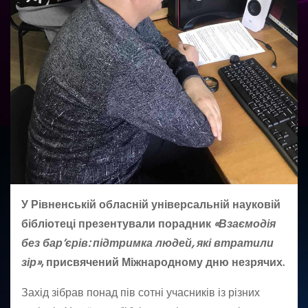
У Рівненській обласній універсальній науковій
бібліотеці презентували порадник
«Взаємодія
без бар’єрів: підтримка людей, які втратили
зір»
, присвячений Міжнародному дню незрячих.
Захід зібрав понад пів сотні учасників із різних