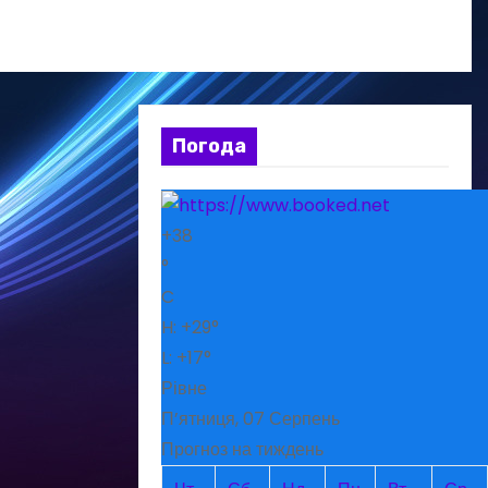
Погода
+
38
°
C
H:
+
29°
L:
+
17°
Рівне
П’ятниця, 07 Серпень
Прогноз на тиждень