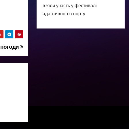
взяли участь у фестивалі
адаптивного спорту
з погоди