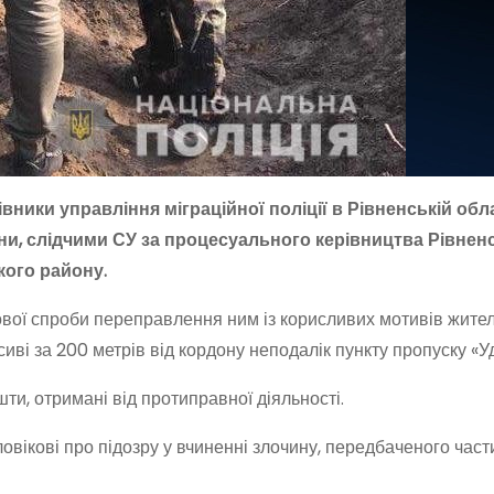
ники управління міграційної поліції в Рівненській обл
ни, слідчими СУ за процесуального керівництва Рівнен
ого району.
ової спроби переправлення ним із корисливих мотивів жител
сиві за 200 метрів від кордону неподалік пункту пропуску «У
и, отримані від протиправної діяльності.
вікові про підозру у вчиненні злочину, передбаченого час