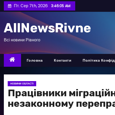
П
Пт. Сер 7th, 2026
3:46:07 AM
е
р
AllNewsRivne
е
й
т
Всі новини Рівного
и
д
о
Головна
Контакти
Політика Конфід
в
м
і
НОВИНИ ОБЛАСТІ
с
Працівники міграційн
т
незаконному перепра
у