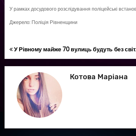
У рамках досудового розслідування поліцейські встанов
Джерело: Поліція Рівненщини
У Рівному майже 70 вулиць будуть без сві
Н
а
в
Котова Маріана
і
г
а
ц