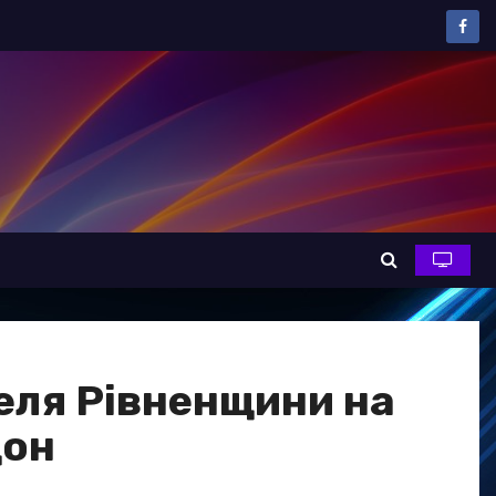
теля Рівненщини на
дон