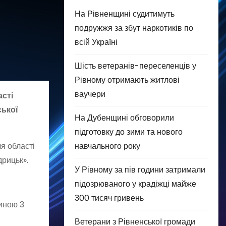
На Рівненщині судитимуть
подружжя за збут наркотиків по
всій Україні
Шість ветеранів-переселенців у
Рівному отримають житлові
ваучери
асті
ської
На Дубенщині обговорили
підготовку до зими та нового
навчального року
я області
дрицьк».
У Рівному за пів години затримали
підозрюваного у крадіжці майже
300 тисяч гривень
тиною 3
Ветерани з Рівненської громади