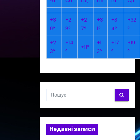
Чт
Сб
Нд
Пн
Вт
Ср
+
3
+
2
+
2
+
3
+
3
+
32
9°
8°
7°
1°
4°
°
+
2
+
14
+
1
+
17
+
19
+
11°
3°
°
3°
°
°
Недавні записи