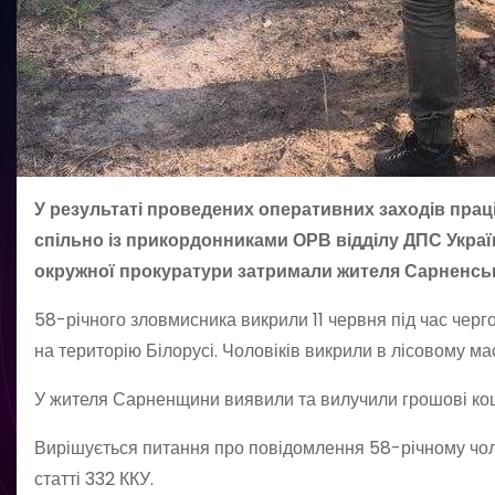
У результаті проведених оперативних заходів праців
спільно із прикордонниками ОРВ відділу ДПС Украї
окружної прокуратури затримали жителя Сарненськ
58-річного зловмисника викрили 11 червня під час черг
на територію Білорусі. Чоловіків викрили в лісовому ма
У жителя Сарненщини виявили та вилучили грошові кошт
Вирішується питання про повідомлення 58-річному чоло
статті 332 ККУ.