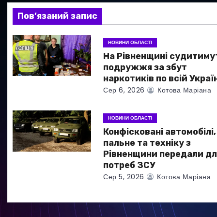
і
Пов’язаний запис
я
НОВИНИ ОБЛАСТІ
з
На Рівненщині судитиму
а
подружжя за збут
наркотиків по всій Україн
п
Сер 6, 2026
Котова Маріана
и
НОВИНИ ОБЛАСТІ
с
Конфісковані автомобілі,
пальне та техніку з
і
Рівненщини передали дл
потреб ЗСУ
в
Сер 5, 2026
Котова Маріана