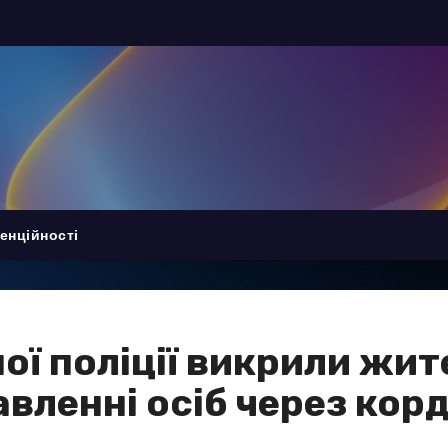
енційності
ої поліції викрили жи
вленні осіб через кор