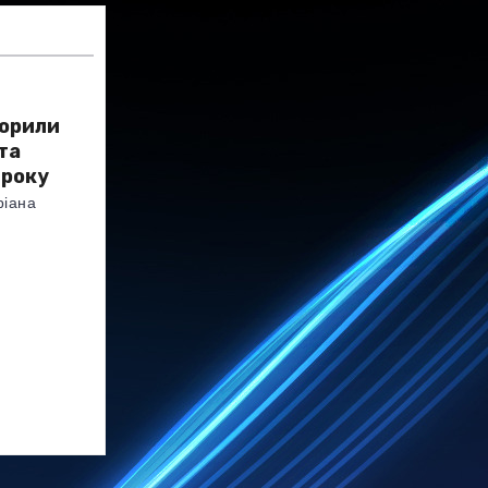
ворили
та
 року
ріана