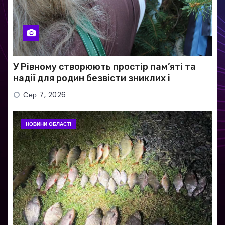
У Рівному створюють простір пам’яті та
надії для родин безвісти зниклих і
полонених військових
Сер 7, 2026
НОВИНИ ОБЛАСТІ