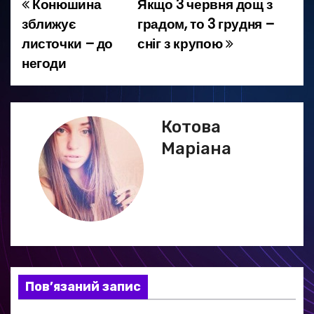
Конюшина
Якщо 3 червня дощ з
Н
зближує
градом, то 3 грудня –
а
листочки – до
сніг з крупою
негоди
в
і
г
Котова
Маріана
а
ц
і
я
з
Пов’язаний запис
а