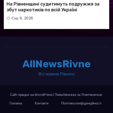
На Рівненщині судитимуть подружжя за
збут наркотиків по всій Україні
Сер 6, 2026
AllNewsRivne
Всі новини Рівного
Сайт працює на WordPress
|
Тема:Newses за
Themeansar
.
Головна
Контакти
Політика конфіденційності