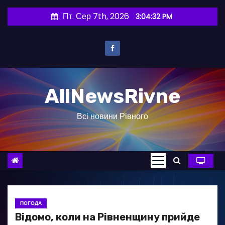
П
Пт. Сер 7th, 2026
3:04:33 PM
е
р
е
й
т
AllNewsRivne
и
д
Всі новини Рівного
о
в
м
і
с
т
у
ПОГОДА
Відомо, коли на Рівненщину прийде