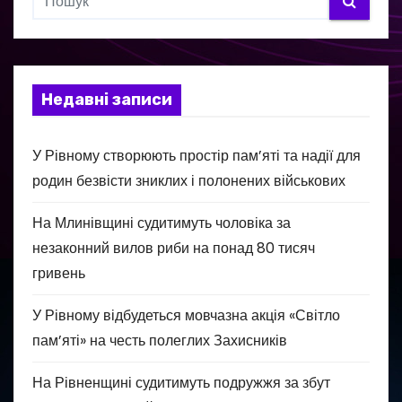
Недавні записи
У Рівному створюють простір пам’яті та надії для
родин безвісти зниклих і полонених військових
На Млинівщині судитимуть чоловіка за
незаконний вилов риби на понад 80 тисяч
гривень
У Рівному відбудеться мовчазна акція «Світло
пам’яті» на честь полеглих Захисників
На Рівненщині судитимуть подружжя за збут