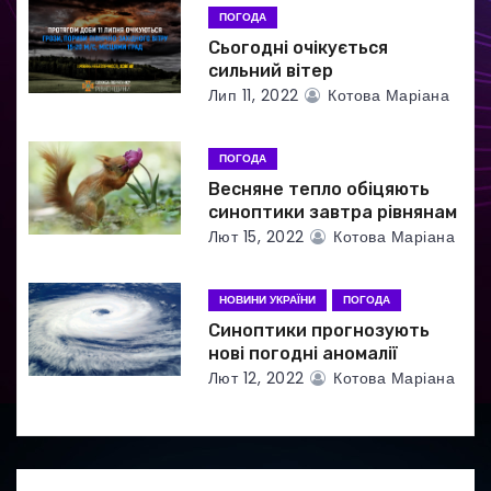
ПОГОДА
п
Сьогодні очікується
и
сильний вітер
Лип 11, 2022
Котова Маріана
с
і
ПОГОДА
Весняне тепло обіцяють
в
синоптики завтра рівнянам
Лют 15, 2022
Котова Маріана
НОВИНИ УКРАЇНИ
ПОГОДА
Синоптики прогнозують
нові погодні аномалії
Лют 12, 2022
Котова Маріана