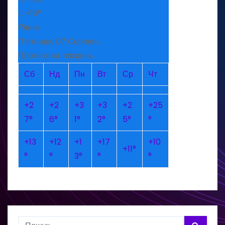
L:
+
16°
Рівне
П’ятниця, 07 Серпень
Прогноз на тиждень
Сб
Нд
Пн
Вт
Ср
Чт
+
2
+
2
+
3
+
3
+
2
+
25
7°
6°
1°
2°
5°
°
+
13
+
12
+
1
+
17
+
10
+
11°
°
°
3°
°
°