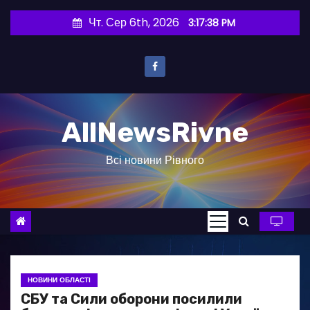
П
Чт. Сер 6th, 2026
3:17:39 PM
е
р
е
й
т
AllNewsRivne
и
д
Всі новини Рівного
о
в
м
і
с
т
у
НОВИНИ ОБЛАСТІ
СБУ та Сили оборони посилили