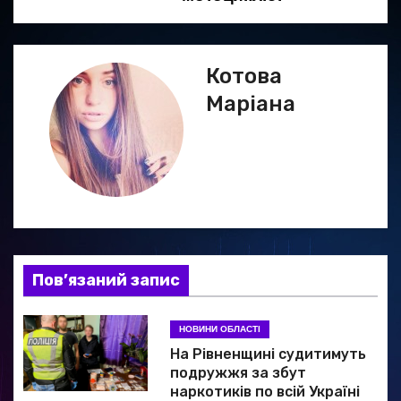
г
а
Котова
ц
Маріана
і
я
з
а
Пов’язаний запис
п
и
НОВИНИ ОБЛАСТІ
На Рівненщині судитимуть
с
подружжя за збут
наркотиків по всій Україні