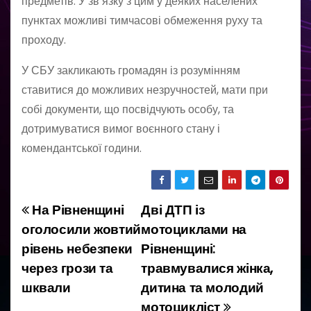
предметів. У зв’язку з цим у деяких населених
пунктах можливі тимчасові обмеження руху та
проходу.
У СБУ закликають громадян із розумінням
ставитися до можливих незручностей, мати при
собі документи, що посвідчують особу, та
дотримуватися вимог воєнного стану і
комендантської години.
На Рівненщині
Дві ДТП із
Н
оголосили жовтий
мотоциклами на
а
рівень небезпеки
Рівненщині:
через грози та
травмувалися жінка,
в
шквали
дитина та молодий
і
мотоцикліст