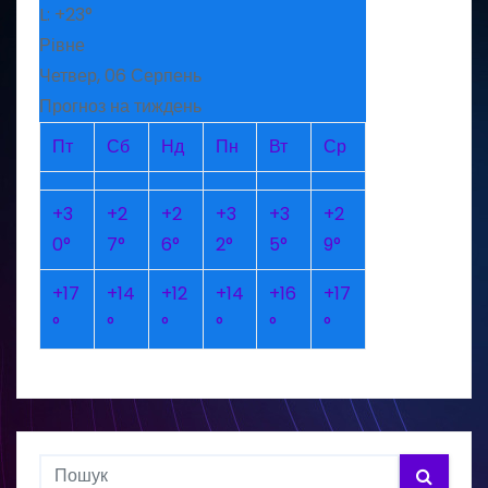
L:
+
23°
Рівне
Четвер, 06 Серпень
Прогноз на тиждень
Пт
Сб
Нд
Пн
Вт
Ср
+
3
+
2
+
2
+
3
+
3
+
2
0°
7°
6°
2°
5°
9°
+
17
+
14
+
12
+
14
+
16
+
17
°
°
°
°
°
°